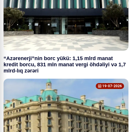
“Azərenerji”nin borc yükü: 1,15 mlrd manat
kredit borcu, 831 mln manat vergi öhdəliyi və 1,7
mlrd-lıq zərəri
19-07-2026