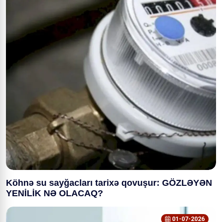
Köhnə su sayğacları tarixə qovuşur: GÖZLƏYƏN
YENİLİK NƏ OLACAQ?
01-07-2026