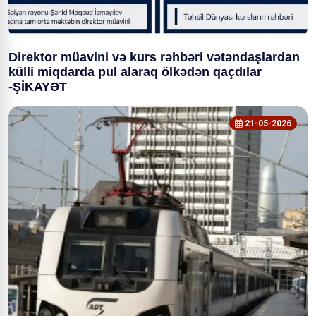
Direktor müavini və kurs rəhbəri vətəndaşlardan
külli miqdarda pul alaraq ölkədən qaçdılar
-ŞİKAYƏT
21-05-2026