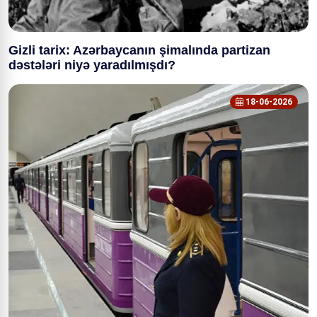
Gizli tarix: Azərbaycanın şimalında partizan
dəstələri niyə yaradılmışdı?
18-06-2026