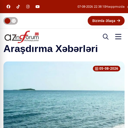
07-08-2026 22:38:13
Haqqımızda
Bizimlə Əlaqə
Araşdırma Xəbərləri
05-08-2026