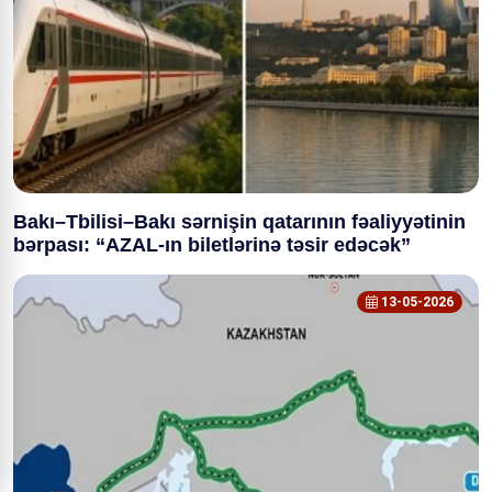
Bakı–Tbilisi–Bakı sərnişin qatarının fəaliyyətinin
bərpası: “AZAL-ın biletlərinə təsir edəcək”
13-05-2026