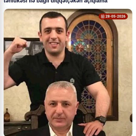
təhlükəsi ilə bağlı diqqətçəkən açıqlama
28-05-2026