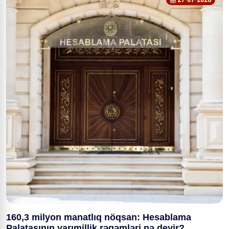
27-07-2026
160,3 milyon manatlıq nöqsan: Hesablama
Palatasının yarımillik rəqəmləri nə deyir?