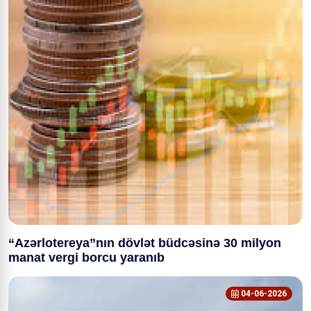
“Azərlotereya”nın dövlət büdcəsinə 30 milyon
manat vergi borcu yaranıb
04-06-2026