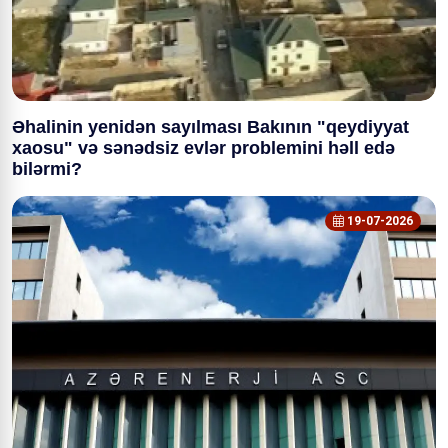
Əhalinin yenidən sayılması Bakının "qeydiyyat
xaosu" və sənədsiz evlər problemini həll edə
bilərmi?
19-07-2026