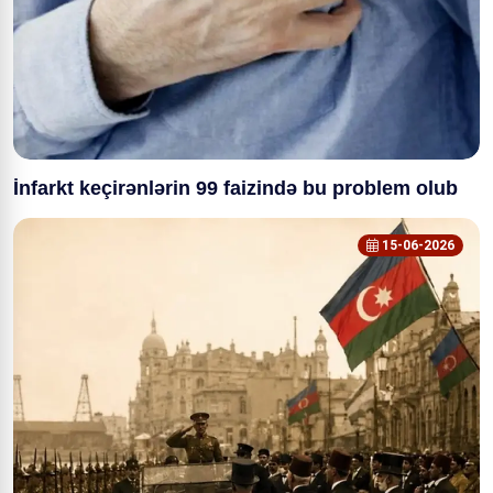
İnfarkt keçirənlərin 99 faizində bu problem olub
15-06-2026