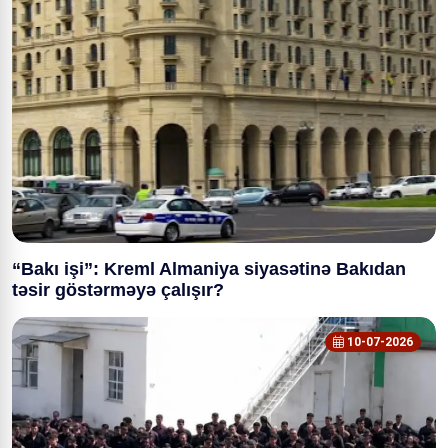
“Bakı işi”: Kreml Almaniya siyasətinə Bakıdan
təsir göstərməyə çalışır?
10-07-2026