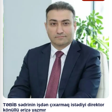
TƏBİB sədrinin işdən çıxarmaq istədiyi direktor
könüllü ərizə yazmır