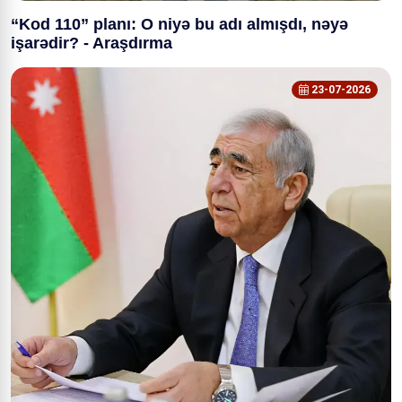
“Kod 110” planı: O niyə bu adı almışdı, nəyə
işarədir? - Araşdırma
23-07-2026