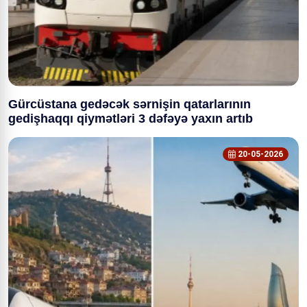
Gürcüstana gedəcək sərnişin qatarlarının
gedişhaqqı qiymətləri 3 dəfəyə yaxın artıb
20-05-2026