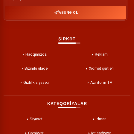
ABUNƏ OL
ŞİRKƏT
Haqqımızda
Reklam
Bizimlə əlaqə
Xidmət şərtləri
Gizlilik siyasəti
Azinform TV
KATEQORİYALAR
Siyasət
İdman
Cəmiyyət
İqtisadiyyat