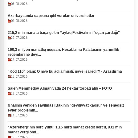
03.08.2026
Azərbaycanda qapısına qıfıl vurulan universitetlər
01.08.2026
215,2 min manata başa gələn Yaylaq Festivalının “uçan çardağı”
29.07.2026
160,3 milyon manatlıq nöqsan: Hesablama Palatasının yarımillik
rəqəmləri nə deyi...
27.07.2026
“Kod 110” planı: O niyə bu adı almışdı, nəyə işarədir? - Araşdırma
25.07.2026
Saleh Məmmədov Almaniyada 24 hektar torpaq alıb – FOTO
23.07.2026
Əhalinin yenidən sayılması Bakının "qeydiyyat xaosu" və sənədsiz
evlər problemin...
21.07.2026
“Azərenerji”nin borc yükü: 1,15 mlrd manat kredit borcu, 831 mln
manat vergi öhd...
19.07.2026