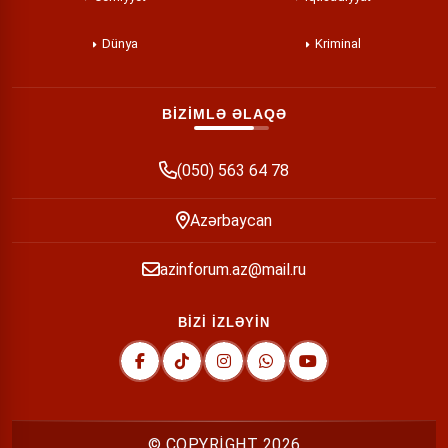
Dünya
Kriminal
BİZİMLƏ ƏLAQƏ
(050) 563 64 78
Azərbaycan
azinforum.az@mail.ru
BİZİ İZLƏYİN
© COPYRİGHT
2026