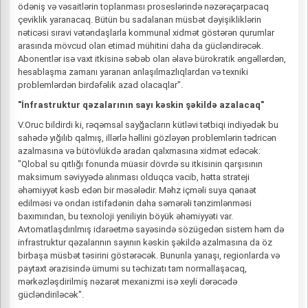
ödəniş və vəsaitlərin toplanması proseslərində nəzərəçarpacaq
çeviklik yaranacaq. Bütün bu sadalanan müsbət dəyişikliklərin
nəticəsi sıravi vətəndaşlarla kommunal xidmət göstərən qurumlar
arasında mövcud olan etimad mühitini daha da gücləndirəcək.
Abonentlər isə vaxt itkisinə səbəb olan əlavə bürokratik əngəllərdən,
hesablaşma zamanı yaranan anlaşılmazlıqlardan və texniki
problemlərdən birdəfəlik azad olacaqlar".
"İnfrastruktur qəzalarının sayı kəskin şəkildə azalacaq"
V.Oruc bildirdi ki, rəqəmsal sayğacların kütləvi tətbiqi indiyədək bu
sahədə yığılıb qalmış, illərlə həllini gözləyən problemlərin tədricən
azalmasına və bütövlükdə aradan qalxmasına xidmət edəcək:
"Qlobal su qıtlığı fonunda müasir dövrdə su itkisinin qarşısının
maksimum səviyyədə alınması olduqca vacib, hətta strateji
əhəmiyyət kəsb edən bir məsələdir. Məhz içməli suya qənaət
edilməsi və ondan istifadənin daha səmərəli tənzimlənməsi
baxımından, bu texnoloji yeniliyin böyük əhəmiyyəti var.
Avtomatlaşdırılmış idarəetmə sayəsində sözügedən sistem həm də
infrastruktur qəzalarının sayının kəskin şəkildə azalmasına da öz
birbaşa müsbət təsirini göstərəcək. Bununla yanaşı, regionlarda və
paytaxt ərazisində ümumi su təchizatı tam normallaşacaq,
mərkəzləşdirilmiş nəzarət mexanizmi isə xeyli dərəcədə
gücləndiriləcək".