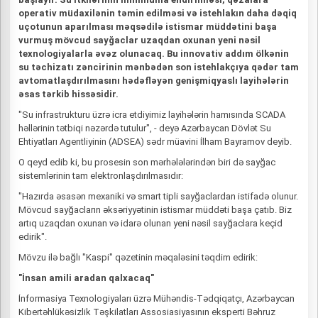
operativ müdaxilənin təmin edilməsi və istehlakın daha dəqiq
uçotunun aparılması məqsədilə istismar müddətini başa
vurmuş mövcud sayğaclar uzaqdan oxunan yeni nəsil
texnologiyalarla əvəz olunacaq. Bu innovativ addım ölkənin
su təchizatı zəncirinin mənbədən son istehlakçıya qədər tam
avtomatlaşdırılmasını hədəfləyən genişmiqyaslı layihələrin
əsas tərkib hissəsidir.
"Su infrastrukturu üzrə icra etdiyimiz layihələrin hamısında SCADA
həllərinin tətbiqi nəzərdə tutulur", - deyə Azərbaycan Dövlət Su
Ehtiyatları Agentliyinin (ADSEA) sədr müavini İlham Bayramov deyib.
O qeyd edib ki, bu prosesin son mərhələlərindən biri də sayğac
sistemlərinin tam elektronlaşdırılmasıdır:
"Hazırda əsasən mexaniki və smart tipli sayğaclardan istifadə olunur.
Mövcud sayğacların əksəriyyətinin istismar müddəti başa çatıb. Biz
artıq uzaqdan oxunan və idarə olunan yeni nəsil sayğaclara keçid
edirik".
Mövzu ilə bağlı "Kaspi" qəzetinin məqaləsini təqdim edirik:
"İnsan amili aradan qalxacaq"
İnformasiya Texnologiyaları üzrə Mühəndis-Tədqiqatçı, Azərbaycan
Kibertəhlükəsizlik Təşkilatları Assosiasiyasının eksperti Bəhruz