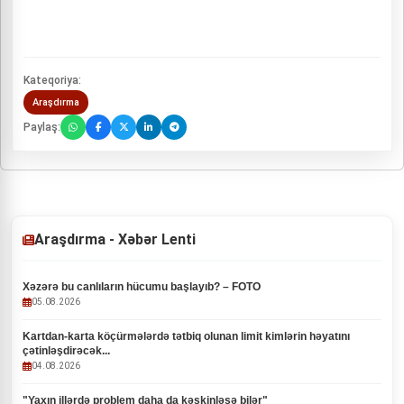
Kateqoriya:
Araşdırma
Paylaş:
Araşdırma - Xəbər Lenti
Xəzərə bu canlıların hücumu başlayıb? – FOTO
05.08.2026
Kartdan-karta köçürmələrdə tətbiq olunan limit kimlərin həyatını
çətinləşdirəcək...
04.08.2026
"Yaxın illərdə problem daha da kəskinləşə bilər"