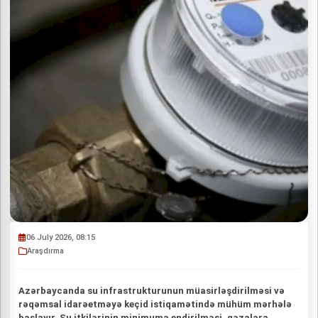
06 July 2026, 08:15
Araşdırma
Azərbaycanda su infrastrukturunun müasirləşdirilməsi və
rəqəmsal idarəetməyə keçid istiqamətində mühüm mərhələ
başlayır. Su itkilərinin minimuma endirilməsi, qəzalara