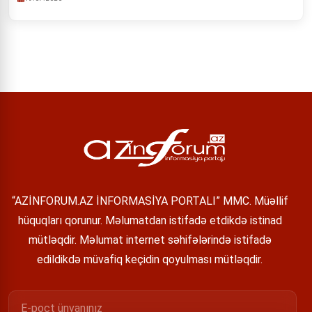
“AZİNFORUM.AZ İNFORMASİYA PORTALI” MMC. Müəllif
hüquqları qorunur. Məlumatdan istifadə etdikdə istinad
mütləqdir. Məlumat internet səhifələrində istifadə
edildikdə müvafiq keçidin qoyulması mütləqdir.