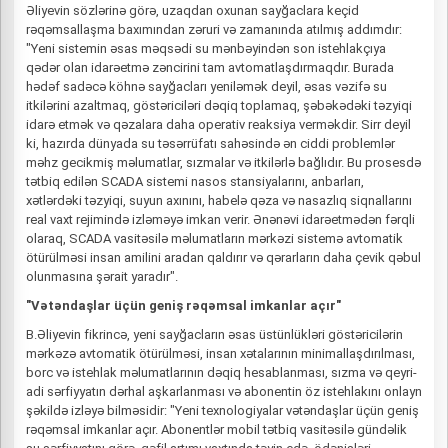
Əliyevin sözlərinə görə, uzaqdan oxunan sayğaclara keçid
rəqəmsallaşma baxımından zəruri və zamanında atılmış addımdır:
"Yeni sistemin əsas məqsədi su mənbəyindən son istehlakçıya
qədər olan idarəetmə zəncirini tam avtomatlaşdırmaqdır. Burada
hədəf sadəcə köhnə sayğacları yeniləmək deyil, əsas vəzifə su
itkilərini azaltmaq, göstəriciləri dəqiq toplamaq, şəbəkədəki təzyiqi
idarə etmək və qəzalara daha operativ reaksiya verməkdir. Sirr deyil
ki, hazırda dünyada su təsərrüfatı sahəsində ən ciddi problemlər
məhz gecikmiş məlumatlar, sızmalar və itkilərlə bağlıdır. Bu prosesdə
tətbiq edilən SCADA sistemi nasos stansiyalarını, anbarları,
xətlərdəki təzyiqi, suyun axınını, habelə qəza və nasazlıq siqnallarını
real vaxt rejimində izləməyə imkan verir. Ənənəvi idarəetmədən fərqli
olaraq, SCADA vasitəsilə məlumatların mərkəzi sistemə avtomatik
ötürülməsi insan amilini aradan qaldırır və qərarların daha çevik qəbul
olunmasına şərait yaradır".
"Vətəndaşlar üçün geniş rəqəmsal imkanlar açır"
B.Əliyevin fikrincə, yeni sayğacların əsas üstünlükləri göstəricilərin
mərkəzə avtomatik ötürülməsi, insan xətalarının minimallaşdırılması,
borc və istehlak məlumatlarının dəqiq hesablanması, sızma və qeyri-
adi sərfiyyatın dərhal aşkarlanması və abonentin öz istehlakını onlayn
şəkildə izləyə bilməsidir: "Yeni texnologiyalar vətəndaşlar üçün geniş
rəqəmsal imkanlar açır. Abonentlər mobil tətbiq vasitəsilə gündəlik