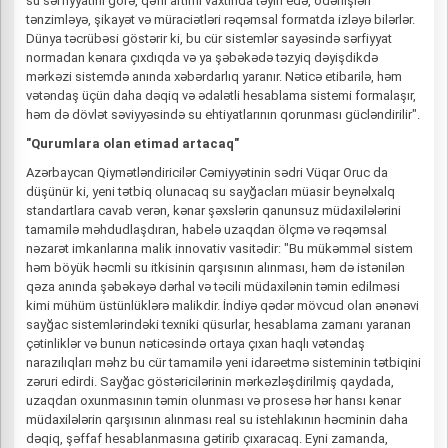
su sərfiyyatını görə, qəfil artımı vaxtında təyin edə, ödənişləri
tənzimləyə, şikayət və müraciətləri rəqəmsal formatda izləyə bilərlər.
Dünya təcrübəsi göstərir ki, bu cür sistemlər sayəsində sərfiyyat
normadan kənara çıxdıqda və ya şəbəkədə təzyiq dəyişdikdə
mərkəzi sistemdə anında xəbərdarlıq yaranır. Nəticə etibarilə, həm
vətəndaş üçün daha dəqiq və ədalətli hesablama sistemi formalaşır,
həm də dövlət səviyyəsində su ehtiyatlarının qorunması gücləndirilir".
"Qurumlara olan etimad artacaq"
Azərbaycan Qiymətləndiricilər Cəmiyyətinin sədri Vüqar Oruc da
düşünür ki, yeni tətbiq olunacaq su sayğacları müasir beynəlxalq
standartlara cavab verən, kənar şəxslərin qanunsuz müdaxilələrini
tamamilə məhdudlaşdıran, habelə uzaqdan ölçmə və rəqəmsal
nəzarət imkanlarına malik innovativ vasitədir: "Bu mükəmməl sistem
həm böyük həcmli su itkisinin qarşısının alınması, həm də istənilən
qəza anında şəbəkəyə dərhal və təcili müdaxilənin təmin edilməsi
kimi mühüm üstünlüklərə malikdir. İndiyə qədər mövcud olan ənənəvi
sayğac sistemlərindəki texniki qüsurlar, hesablama zamanı yaranan
çətinliklər və bunun nəticəsində ortaya çıxan haqlı vətəndaş
narazılıqları məhz bu cür tamamilə yeni idarəetmə sisteminin tətbiqini
zəruri edirdi. Sayğac göstəricilərinin mərkəzləşdirilmiş qaydada,
uzaqdan oxunmasının təmin olunması və prosesə hər hansı kənar
müdaxilələrin qarşısının alınması real su istehlakının həcminin daha
dəqiq, şəffaf hesablanmasına gətirib çıxaracaq. Eyni zamanda,