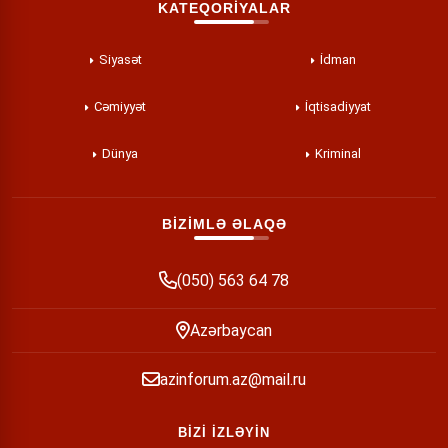
KATEQORİYALAR
Siyasət
İdman
Cəmiyyət
İqtisadiyyat
Dünya
Kriminal
BİZİMLƏ ƏLAQƏ
(050) 563 64 78
Azərbaycan
azinforum.az@mail.ru
BİZİ İZLƏYİN