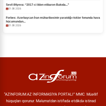
Sevil Əliyeva: “2017-ci ildən etibarən Bakıda...”
01.08.2026
Forbes: Azərbaycan İran müharibəsinin yaratdığı risklər fonunda hava
hücumundan...
01.08.2026
“AZİNFORUM.AZ İNFORMASİYA PORTALI” MMC. Müəllif
hüquqları qorunur. Məlumatdan istifadə etdikdə istinad