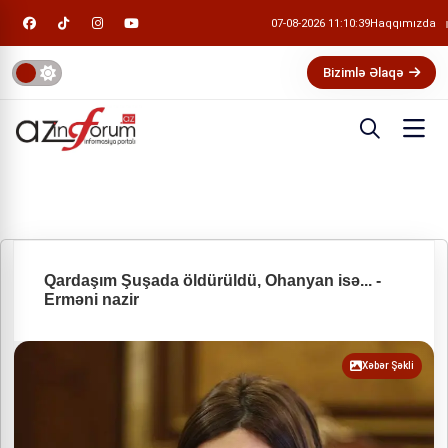
07-08-2026 11:10:40
Haqqımızda
Bizimlə Əlaqə
Qardaşım Şuşada öldürüldü, Ohanyan isə... -
Erməni nazir
Xəbər Şəkli