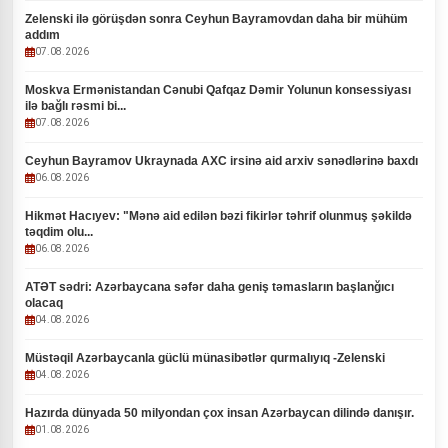
Zelenski ilə görüşdən sonra Ceyhun Bayramovdan daha bir mühüm
addım
07.08.2026
Moskva Ermənistandan Cənubi Qafqaz Dəmir Yolunun konsessiyası
ilə bağlı rəsmi bi...
07.08.2026
Ceyhun Bayramov Ukraynada AXC irsinə aid arxiv sənədlərinə baxdı
06.08.2026
Hikmət Hacıyev: "Mənə aid edilən bəzi fikirlər təhrif olunmuş şəkildə
təqdim olu...
06.08.2026
ATƏT sədri: Azərbaycana səfər daha geniş təmasların başlanğıcı
olacaq
04.08.2026
Müstəqil Azərbaycanla güclü münasibətlər qurmalıyıq -Zelenski
04.08.2026
Hazırda dünyada 50 milyondan çox insan Azərbaycan dilində danışır.
01.08.2026