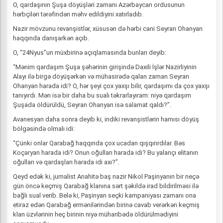
O, qardaşının Şuşa döyüşləri zamanı Azərbaycan ordusunun
hərbçiləri tərəfindən məhv edildiyini xatırladıb.
Nazir mövzunu revanşistlər, xüsusən də hərbi cani Seyran Ohanyan
haqqında danışarkən açıb.
O, “24Nyus”un müxbirinə açıqlamasında bunları deyib:
“Mənim qardaşım Şuşa şəhərinin girişində Daxili İşlər Nazirliyinin
Alayı ilə birgə döyüşərkən və mühasirədə qalan zaman Seyran
Ohanyan harada idi? O, hər şeyi çox yaxşı bilir, qardaşımı da çox yaxşı
tanıyırdı. Mən isə bir daha bu sualı təkrarlayıram: niyə qardaşım
Şuşada öldürüldü, Seyran Ohanyan isə salamat qaldı?”.
Avanesyan daha sonra deyib ki, indiki revanşistlərin hamısı döyüş
bölgəsində olmalı idi:
“Çünki onlar Qarabağ haqqında çox ucadan qışqırırdılar. Bəs
Koçaryan harada idi? Onun oğulları harada idi? Bu yalançı elitanın
oğulları və qardaşları harada idi axı?”.
Qeyd edək ki, jurnalist Anahitə baş nazir Nikol Paşinyanın bir neçə
gün öncə keçmiş Qarabağ klanına sərt şəkildə irad bildirilməsi ilə
bağlı sual verib. Belə ki, Paşinyan seçki kampaniyası zamanı ona
etiraz edən Qarabağ ermənilərindən birinə cavab verərkən keçmiş
klan üzvlərinin heç birinin niyə müharibədə öldürülmədiyini