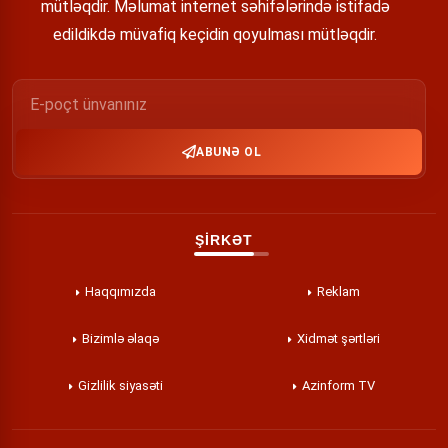
mütləqdir. Məlumat internet səhifələrində istifadə
edildikdə müvafiq keçidin qoyulması mütləqdir.
ABUNƏ OL
ŞİRKƏT
Haqqımızda
Reklam
Bizimlə əlaqə
Xidmət şərtləri
Gizlilik siyasəti
Azinform TV