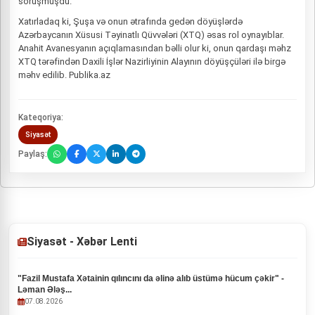
soruşmuşdu.
Xatırladaq ki, Şuşa və onun ətrafında gedən döyüşlərdə
Azərbaycanın Xüsusi Təyinatlı Qüvvələri (XTQ) əsas rol oynayıblar.
Anahit Avanesyanın açıqlamasından bəlli olur ki, onun qardaşı məhz
XTQ tərəfindən Daxili İşlər Nazirliyinin Alayının döyüşçüləri ilə birgə
məhv edilib. Publika.az
Kateqoriya:
Siyasət
Paylaş:
Siyasət - Xəbər Lenti
"Fazil Mustafa Xətainin qılıncını da əlinə alıb üstümə hücum çəkir" -
Ləman Ələş...
07.08.2026