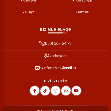
Cəmiyyət
İqtisadiyyat
Dünya
Kriminal
BİZİMLƏ ƏLAQƏ
(050) 563 64 78
Azərbaycan
azinforum.az@mail.ru
BİZİ İZLƏYİN