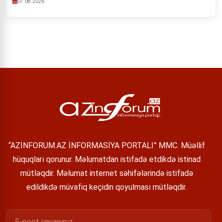
07.08.2026
“AZİNFORUM.AZ İNFORMASİYA PORTALI” MMC. Müəllif
hüquqları qorunur. Məlumatdan istifadə etdikdə istinad
mütləqdir. Məlumat internet səhifələrində istifadə
edildikdə müvafiq keçidin qoyulması mütləqdir.