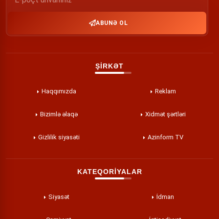
ABUNƏ OL
ŞİRKƏT
Haqqımızda
Reklam
Bizimlə əlaqə
Xidmət şərtləri
Gizlilik siyasəti
Azinform TV
KATEQORİYALAR
Siyasət
İdman