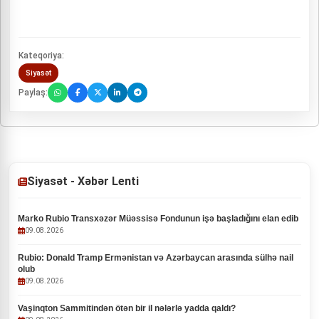
Kateqoriya:
Siyasət
Paylaş:
Siyasət - Xəbər Lenti
Marko Rubio Transxəzər Müəssisə Fondunun işə başladığını elan edib
09.08.2026
Rubio: Donald Tramp Ermənistan və Azərbaycan arasında sülhə nail
olub
09.08.2026
Vaşinqton Sammitindən ötən bir il nələrlə yadda qaldı?