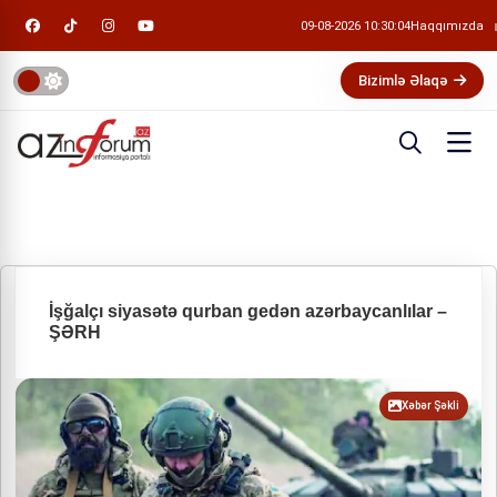
09-08-2026 10:30:05
Haqqımızda
Bizimlə Əlaqə
İşğalçı siyasətə qurban gedən azərbaycanlılar –
ŞƏRH
Xəbər Şəkli