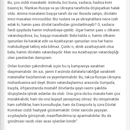
Bu, çox ciddi məsələdir. Əslində, biz buna, sadəcə, hadisə kimi
baxırıq ki, filankəs Rusiya və ya Ukrayna tərəfində döyüşərkən həlak
oldu. Amma məsələnin başqa tərəfi də var. Burada xalqın, dövlətin
imici məsələsi mövcuddur. Biz ruslara və ya ukraynalılara necə izah
edək ki, həmin şəxs dövlət tərəfindən göndərilməyib? O, sadəcə
fərdi qaydada həmin müharibəyə qatılıb. Əgər həmin şəxs o ölkənin
vətəndaşıdırsa, bu, başqa məsələdir. Belə halda o, həmin ölkənin
qanunları ilə hərəkət edir və Azərbaycan qanunları ona hər hansı
məhdudiyyət tətbiq edə bilməz. Çünki o, etnik azərbaycanlı olsa
belə, həmin dövlətin vətəndaşıdır. Mən isə Azərbaycan vətəndaşlığı
olan şəxslərdən danışıram.
Onları bundan çəkindirmək üçün bu iş kampaniya xarakteri
daşımamalıdır. Ən azı, yarım il ərzində dəfələrlə təbliğat xarakterli
materiallar hazırlanmalı və yayımlanmalıdır. Bu, təkcə Rusiya-Ukrayna
müharibəsinə aid deyil. Bizim vətəndaşlarımız arasında Suriyada,
İraqda, Əfqanıstanda müxtəlif dövrlərdə qeyri-rəsmi şəkildə
döyüşlərdə iştirak edənlər də olub. Ona görə də bu məsələ həm çox
mürəkkəbdir, həm də ona laqeyd yanaşmaq olmaz. Bu istiqamətdə
həm səfirliklər, həm konsulluqlar, həm də Diasporla İş üzrə Dövlət
Komitəsi ciddi fəaliyyət göstərməlidir. Onlar xaricdə yaşayan
soydaşlarla görüşməli, maarifləndirmə işi aparmalıdırlar. Bu da
görülməsi vacib olan əsas işlərdən biridir”.