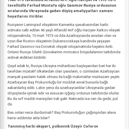
təvəllüdlü Fərhad Mustafa oğlu Qasımov Rusiya ordusunun
sıralarında Ukraynada gedən döyüş əməliyyatları zamanı
həyatlarını itiriblər.
Rusiyanın Leninqrad vilayətinin Kamenka qəsəbəsindən hərbi
xidmətə cəlb edilən 46 yaşlı Aftandil Arif oğlu Hacıyev Xarkov vilayəti
istiqamətində, 15 mart 1973-cü ildə Azərbaycanda anadan olan və
uzun illər Rostov vilayətinin Dubensovskaya kəndində yaşayan
Fərhad Qasımov isə Donetsk vilayəti istiqamətində həyatını itirib.
Onların Rusiya Silahlı Qüvvələrinin motoatıcı briqadalarının tərkibində
xidmət etdikləri bildirilir.
Qeyd edək ki, Rusiya-Ukrayna müharibəsi başlayandan bəri hər iki
tərəfdən müxtəlif ölkələrdən olan şəxslərin, o cümlədən Azərbaycan
mənşəli şəxslərin həlak olması ilə bağlı məlumatlar müntəzəm yayılır.
Azərbaycan Baş Prokurorluğu bir müddət əvvəl bununla bağlı
xəbərdarlıq edib. Lakin yenə də azərbaycanlılar Ukraynada gedən
döyüşlərdə iştirak edir və xüsusən işğalçı ordunun tərkibində olurlar.
Bu da sırf maddi maraqdan irəli gəlir. Nəticədə isə can da gedir, pul
da.
Bəs onları necə durdurmalı? Baş Prokurorluğun çağırışından əlavə
hansı addımlar atıla bilər?
Tanınmış hərbi ekspert, polkovnik Üzeyir Cəfərov