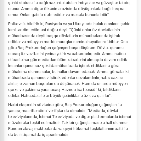
şəhid statusu ilə bağlı nəzərdə tutulan imtiyazlar və güzəştlər tətbiq
olunur. Amma digər ölkənin ərazisində döyüşənlərlə bağlı heç nə
olmur. Onları gətirib dəfn edirlər və məsələ bununla bitir”.
Polkovnik bildirib ki, Rusiyada və ya Ukraynada həlak olanların şəhid
kimi təqdim edilməsi doğru deyil: “Çünki onlar öz dövlətlərinin
müharibəsində deyil, başqa dövlətlərin müharibələrində iştirak
ediblər və müəyyən maddi maraqlar naminə həyatlarını itiriblər. Ona
görə Baş Prokurorluğun çağırışını başa düşürəm. Dövlət qurumu
olaraq öz vəzifəsini yerinə yetirir və xəbərdarlıq edir. Amma nəticə
etibarilə hər gün mediadan ölüm xəbərlərini almaqda davam edirik.
İnsanlar qanunsuz şəkildə müharibədə iştirak etdiklərinə görə
mühakimə olunmasalar, bu hallar davam edəcək. Amma görsələr ki,
müharibədə qanunsuz iştirak edənlər cəzalandırılır, həbs cəzası
alırlar, o zaman başqaları da düşünəcək. Həm də onlarda müəyyən
qorxu və çəkinmə yaranacaq. Hazırda isə təəssüf ki, bildiklərini
edirlər. Nəticədə ailələr böyük çətinliklərlə üz-üzə qalırlar”.
Hərbi ekspertin sözlərinə görə, Baş Prokurorluğun çağırışları ilə
yanaşı, maarifləndirici verilişlər də olmalıdır: “Mediada, dövlət
televiziyalarında, İctimai Televiziyada və digər platformalarda ictimai
müzakirələr təşkil edilməlidir. Tək bir çağırışla məsələ həll olunmur.
Bundan əlavə, məktəblərdə və qeyri-hökumət təşkilatlarının xətti ilə
də bu istiqamətdə iş aparılmalıdır.