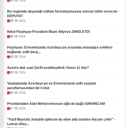
09.08.2026
Bu regionda dayanıqlı sülhün formalaşmasına sözsüz töhfə verəcək -
DEPUTAT
08.08.2026
Nikol Paşinyan Prezident İlham Əliyevə ZƏNG ETDİ
08.08.2026
Paşinyan: Ermənistanla Azərbaycan arasında münaqişə səhifəsi
bağlanıb, sülh bərq...
08.08.2026
Xəzərə dair sual Zərifi əsəbiləşdirdi: Hansı 11 faiz?
08.08.2026
Vaşinqtonda Azərbaycan və Ermənistanın sülh sazişini
paraflamasından bir il ötür
08.08.2026
Prezidentdən Abel Məhərrəmovun oğlu ilə bağlı SƏRƏNCAM
07.08.2026
"Fazil Mustafa Xətainin qılıncını da əlinə alıb üstümə hücum çəkir" -
Ləman Ələş...