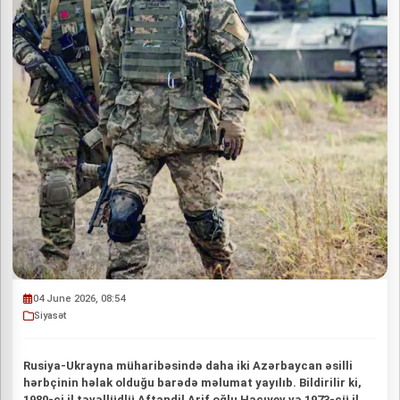
04 June 2026, 08:54
Siyasət
Rusiya-Ukrayna müharibəsində daha iki Azərbaycan əsilli
hərbçinin həlak olduğu barədə məlumat yayılıb. Bildirilir ki,
1980-ci il təvəllüdlü Aftandil Arif oğlu Hacıyev və 1973-cü il