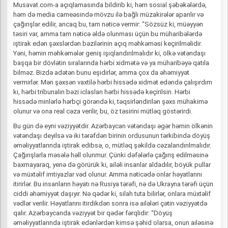
Musavat.com-a açıqlamasında bildirib ki, həm sosial şəbəkələrdə,
həm də media cameəsində mövzu ilə bağlı müzakirələr aparılır və
çağırışlar edilir, ancaq bu, tam nəticə vermir: “Sözsüz ki, müəyyən
təsiri var, amma tam nəticə əldə olunması üçün bu müharibələrdə
iştirak edən şəxslərdən bəzilərinin açıq məhkəməsi keçirilməlidir.
Yəni, həmin məhkəmələr geniş işıqlandırılmalıdır ki, ölkə vətəndaşı
başqa bir dövlətin sıralarında hərbi xidmətə və ya müharibəyə qatıla
bilməz. Bizdə adətən bunu eşidirlər, amma çox da əhəmiyyət
vermirlər. Mən şəxsən vaxtilə hərbi hissədə xidmət edəndə çalışırdım
ki, hərbi tribunalın bəzi iclasları hərbi hissədə keçirilsin. Hərbi
hissədə minlərlə hərbçi görəndə ki, təqsirləndirilən şəxs mühakimə
olunur və ona real cəza verilir, bu, öz təsirini mütləq göstərirdi.
Bu gün də eyni vəziyyətdir. Azərbaycan vətəndaşı əgər həmin ölkənin
vətəndaşı deyilsə və iki tərəfdən birinin ordusunun tərkibində döyüş
əməliyyatlarında iştirak edibsə, o, mütləq şəkildə cəzalandırılmalıdır.
Çağırışlarla məsələ həll olunmur. Çünki dəfələrlə çağırış edilməsinə
baxmayaraq, yenə də görürük ki, ailəli insanlar aldadılır, böyük pullar
və müxtəlif imtiyazlar vəd olunur. Amma nəticədə onlar həyatlarını
itirirlər. Bu insanların həyatı nə Rusiya tərəfi, nə də Ukrayna tərəfi üçün
ciddi əhəmiyyət daşıyır. Nə qədər ki, silah tuta bilirlər, onlara müxtəlif
vədlər verilir. Həyatlarını itirdikdən sonra isə ailələri çətin vəziyyətdə
qalır. Azərbaycanda vəziyyət bir qədər fərqlidir: “Döyüş
əməliyyatlarında iştirak edənlərdən kimsə şəhid olarsa, onun ailəsinə