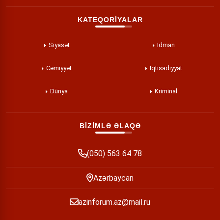
KATEQORİYALAR
Siyasət
İdman
Cəmiyyət
İqtisadiyyat
Dünya
Kriminal
BİZİMLƏ ƏLAQƏ
(050) 563 64 78
Azərbaycan
azinforum.az@mail.ru