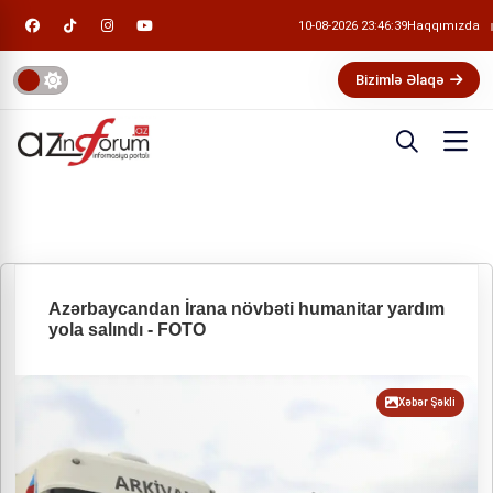
10-08-2026 23:46:40
Haqqımızda
Bizimlə Əlaqə
Azərbaycandan İrana növbəti humanitar yardım
yola salındı - FOTO
Xəbər Şəkli