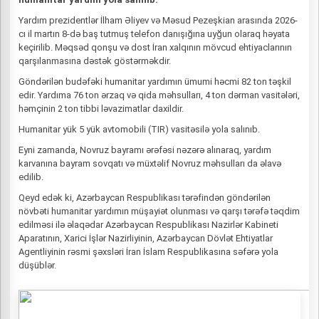
Yardım prezidentlər İlham Əliyev və Məsud Pezeşkian arasında 2026-
cı il martın 8-də baş tutmuş telefon danışığına uyğun olaraq həyata
keçirilib. Məqsəd qonşu və dost İran xalqının mövcud ehtiyaclarının
qarşılanmasına dəstək göstərməkdir.
Göndərilən budəfəki humanitar yardımın ümumi həcmi 82 ton təşkil
edir. Yardıma 76 ton ərzaq və qida məhsulları, 4 ton dərman vasitələri,
həmçinin 2 ton tibbi ləvazimatlar daxildir.
Humanitar yük 5 yük avtomobili (TIR) vasitəsilə yola salınıb.
Eyni zamanda, Novruz bayramı ərəfəsi nəzərə alınaraq, yardım
karvanına bayram sovqatı və müxtəlif Novruz məhsulları da əlavə
edilib.
Qeyd edək ki, Azərbaycan Respublikası tərəfindən göndərilən
növbəti humanitar yardımın müşayiət olunması və qarşı tərəfə təqdim
edilməsi ilə əlaqədar Azərbaycan Respublikası Nazirlər Kabineti
Aparatının, Xarici İşlər Nazirliyinin, Azərbaycan Dövlət Ehtiyatlar
Agentliyinin rəsmi şəxsləri İran İslam Respublikasına səfərə yola
düşüblər.