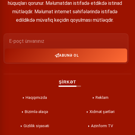
hüquqları qorunur. Məlumatdan istifadə etdikdə istinad
mütləqdir. Məlumat internet səhifələrində istifadə
edildikdə müvafiq keçidin qoyulması mütləqdir.
ABUNƏ OL
ŞİRKƏT
Haqqımızda
Reklam
Bizimlə əlaqə
Xidmət şərtləri
Gizlilik siyasəti
Azinform TV