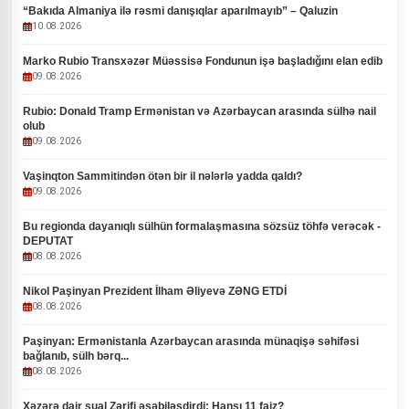
“Bakıda Almaniya ilə rəsmi danışıqlar aparılmayıb” – Qaluzin
10.08.2026
Marko Rubio Transxəzər Müəssisə Fondunun işə başladığını elan edib
09.08.2026
Rubio: Donald Tramp Ermənistan və Azərbaycan arasında sülhə nail
olub
09.08.2026
Vaşinqton Sammitindən ötən bir il nələrlə yadda qaldı?
09.08.2026
Bu regionda dayanıqlı sülhün formalaşmasına sözsüz töhfə verəcək -
DEPUTAT
08.08.2026
Nikol Paşinyan Prezident İlham Əliyevə ZƏNG ETDİ
08.08.2026
Paşinyan: Ermənistanla Azərbaycan arasında münaqişə səhifəsi
bağlanıb, sülh bərq...
08.08.2026
Xəzərə dair sual Zərifi əsəbiləşdirdi: Hansı 11 faiz?