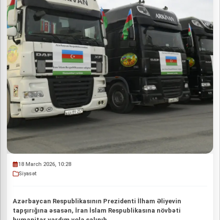
18 March 2026, 10:28
Siyasət
Azərbaycan Respublikasının Prezidenti İlham Əliyevin
tapşırığına əsasən, İran İslam Respublikasına növbəti
humanitar yardım yola salınıb.