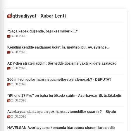
İqtisadiyyat - Xəbər Lenti
“Saça kəpək düşəndə, başı kəsmirlər ki..."
04.08.2026
Kəndlini kənddə saxlamaq üçün: İş, məktəb, pul, ev, əyləncə...
04.08.2026
ADY-dən strateji addım: Sərhəddə gözləmə vaxtı iki dəfə azalacaq
03.08.2026
200 milyon dollar hansı istiqamətlərə xərclənəcək? - DEPUTAT
03.08.2026
“iPhone 17 Pro” ən baha bu ölkədə satılır– Azərbaycan ilk üçlükdədir
03.08.2026
Azərbaycanda satışa ən çox hansı avtomobillər çıxarılır? – Siyahı
03.08.2026
HAVELSAN Azərbaycana komanda-idarəetmə sistemi ixrac edib