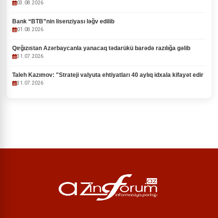
03.08.2026
Bank “BTB”nin lisenziyası ləğv edilib
01.08.2026
Qırğızıstan Azərbaycanla yanacaq tədarükü barədə razılığa gəlib
31.07.2026
Taleh Kazımov: "Strateji valyuta ehtiyatları 40 aylıq idxala kifayət edir
31.07.2026