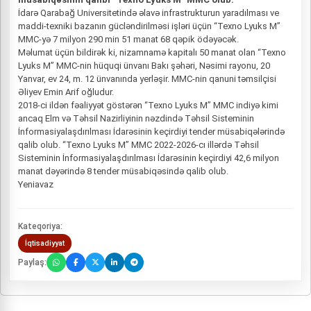
İdarə Qarabağ Universitetində əlavə infrastrukturun yaradılması ve
maddi-texniki bazanın gücləndirilməsi işləri üçün “Texno Lyuks M”
MMC-yə 7 milyon 290 min 51 manat 68 qəpik ödəyəcək.
Məlumat üçün bildirək ki, nizamnamə kapitalı 50 manat olan “Texno
Lyuks M” MMC-nin hüquqi ünvanı Bakı şəhəri, Nəsimi rayonu, 20
Yanvar, ev 24, m. 12 ünvanında yerləşir. MMC-nin qanuni təmsilçisi
Əliyev Emin Arif oğludur.
2018-ci ildən fəaliyyət göstərən “Texno Lyuks M” MMC indiyə kimi
ancaq Elm və Təhsil Nazirliyinin nəzdində Təhsil Sisteminin
İnformasiyalaşdırılması İdarəsinin keçirdiyi tender müsabiqələrində
qalib olub. “Texno Lyuks M” MMC 2022-2026-cı illərdə Təhsil
Sisteminin İnformasiyalaşdırılması İdarəsinin keçirdiyi 42,6 milyon
manat dəyərində 8 tender müsabiqəsində qalib olub.
Yeniavaz
Kateqoriya:
İqtisadiyyat
Paylaş: