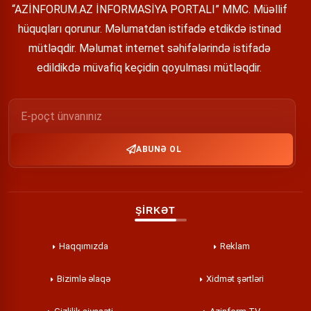
“AZİNFORUM.AZ İNFORMASİYA PORTALI” MMC. Müəllif
hüquqları qorunur. Məlumatdan istifadə etdikdə istinad
mütləqdir. Məlumat internet səhifələrində istifadə
edildikdə müvafiq keçidin qoyulması mütləqdir.
ABUNƏ OL
ŞİRKƏT
Haqqımızda
Reklam
Bizimlə əlaqə
Xidmət şərtləri