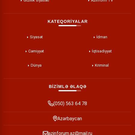
Gizlilik siyasəti
Azinform TV
KATEQORİYALAR
Siyasət
İdman
Cəmiyyət
İqtisadiyyat
Dünya
Kriminal
BİZİMLƏ ƏLAQƏ
(050) 563 64 78
Azərbaycan
azinforum.az@mail.ru