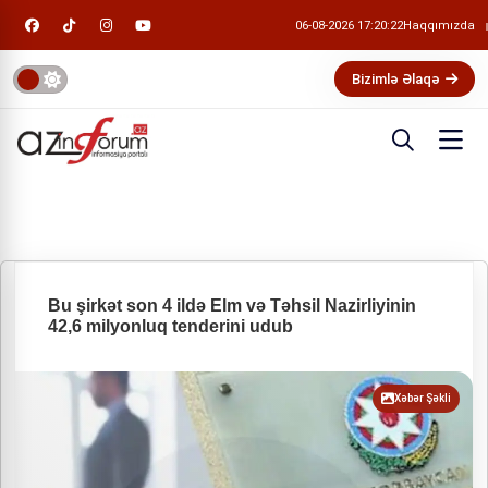
06-08-2026 17:20:22
Haqqımızda
Bizimlə Əlaqə
Bu şirkət son 4 ildə Elm və Təhsil Nazirliyinin
42,6 milyonluq tenderini udub
Xəbər Şəkli