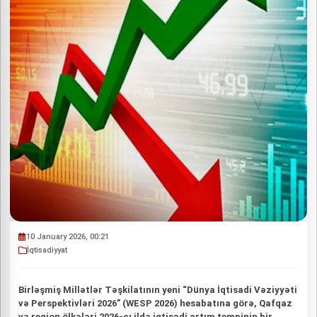
10 January 2026, 00:21
İqtisadiyyat
Birləşmiş Millətlər Təşkilatının yeni “Dünya İqtisadi Vəziyyəti
və Perspektivləri 2026” (WESP 2026) hesabatına görə, Qafqaz
və region ölkələri 2026-cı ildə iqtisadi artım tempinin bir