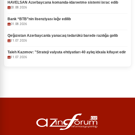
HAVELSAN Azərbaycana komanda-idarəetmə sistemi ixrac edib
03.08.2026
Bank “BTB”nin lisenziyası ləğv edilib
01.08.2026
Qırğızıstan Azərbaycanla yanacaq tədarükü barədə razılığa gəlib
31.07.2026
Taleh Kazımov: "Strateji valyuta ehtiyatları 40 aylıq idxala kifayət edir
31.07.2026