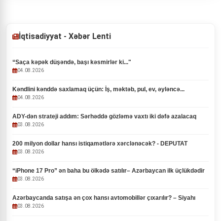
İqtisadiyyat - Xəbər Lenti
“Saça kəpək düşəndə, başı kəsmirlər ki..."
04.08.2026
Kəndlini kənddə saxlamaq üçün: İş, məktəb, pul, ev, əyləncə...
04.08.2026
ADY-dən strateji addım: Sərhəddə gözləmə vaxtı iki dəfə azalacaq
03.08.2026
200 milyon dollar hansı istiqamətlərə xərclənəcək? - DEPUTAT
03.08.2026
“iPhone 17 Pro” ən baha bu ölkədə satılır– Azərbaycan ilk üçlükdədir
03.08.2026
Azərbaycanda satışa ən çox hansı avtomobillər çıxarılır? – Siyahı
03.08.2026