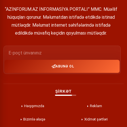
“AZİNFORUM.AZ İNFORMASİYA PORTALI” MMC. Müəllif
hüquqları qorunur. Məlumatdan istifadə etdikdə istinad
mütləqdir. Məlumat internet səhifələrində istifadə
edildikdə müvafiq keçidin qoyulması mütləqdir.
ABUNƏ OL
ŞİRKƏT
Haqqımızda
Reklam
Bizimlə əlaqə
Xidmət şərtləri