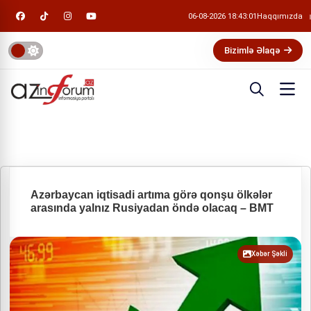
06-08-2026 18:43:01
Haqqımızda
Bizimlə Əlaqə
Azərbaycan iqtisadi artıma görə qonşu ölkələr
arasında yalnız Rusiyadan öndə olacaq – BMT
Xəbər Şəkli