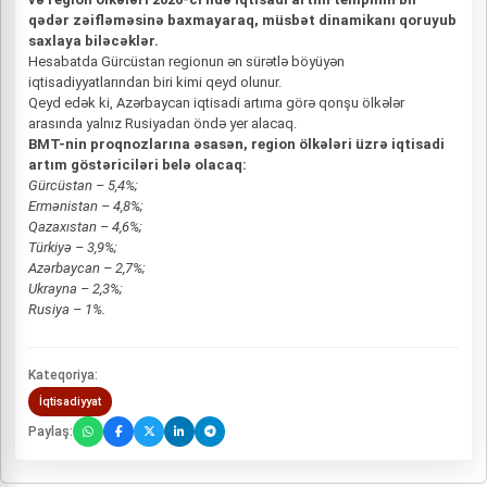
qədər zəifləməsinə baxmayaraq, müsbət dinamikanı qoruyub
saxlaya biləcəklər.
Hesabatda Gürcüstan regionun ən sürətlə böyüyən
iqtisadiyyatlarından biri kimi qeyd olunur.
Qeyd edək ki, Azərbaycan iqtisadi artıma görə qonşu ölkələr
arasında yalnız Rusiyadan öndə yer alacaq.
BMT-nin proqnozlarına əsasən, region ölkələri üzrə iqtisadi
artım göstəriciləri belə olacaq:
Gürcüstan – 5,4%;
Ermənistan – 4,8%;
Qazaxıstan – 4,6%;
Türkiyə – 3,9%;
Azərbaycan – 2,7%;
Ukrayna – 2,3%;
Rusiya – 1%.
Kateqoriya:
İqtisadiyyat
Paylaş: