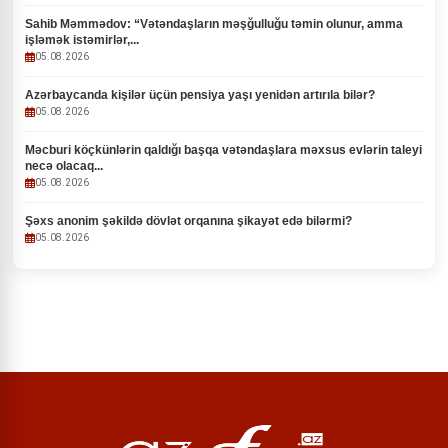
Sahib Məmmədov: “Vətəndaşların məşğulluğu təmin olunur, amma
işləmək istəmirlər,...
05.08.2026
Azərbaycanda kişilər üçün pensiya yaşı yenidən artırıla bilər?
05.08.2026
Məcburi köçkünlərin qaldığı başqa vətəndaşlara məxsus evlərin taleyi
necə olacaq...
05.08.2026
Şəxs anonim şəkildə dövlət orqanına şikayət edə bilərmi?
05.08.2026