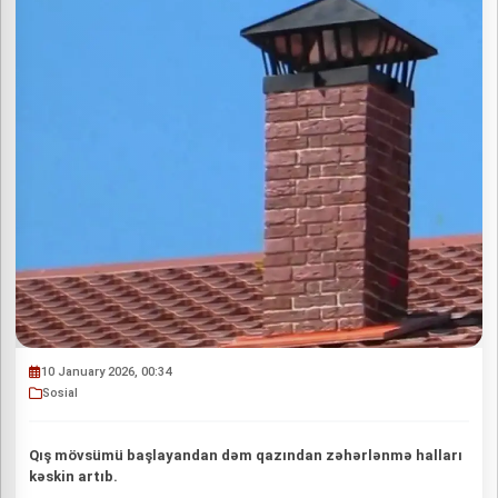
10 January 2026, 00:34
Sosial
Qış mövsümü başlayandan dəm qazından zəhərlənmə halları
kəskin artıb.