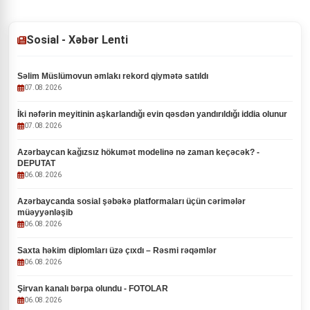
Sosial - Xəbər Lenti
Səlim Müslümovun əmlakı rekord qiymətə satıldı
07.08.2026
İki nəfərin meyitinin aşkarlandığı evin qəsdən yandırıldığı iddia olunur
07.08.2026
Azərbaycan kağızsız hökumət modelinə nə zaman keçəcək? -
DEPUTAT
06.08.2026
Azərbaycanda sosial şəbəkə platformaları üçün cərimələr
müəyyənləşib
06.08.2026
Saxta həkim diplomları üzə çıxdı – Rəsmi rəqəmlər
06.08.2026
Şirvan kanalı bərpa olundu - FOTOLAR
06.08.2026