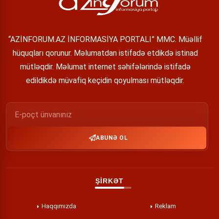
“AZİNFORUM.AZ İNFORMASİYA PORTALI” MMC. Müəllif
hüquqları qorunur. Məlumatdan istifadə etdikdə istinad
mütləqdir. Məlumat internet səhifələrində istifadə
edildikdə müvafiq keçidin qoyulması mütləqdir.
ABUNƏ OL
ŞİRKƏT
Haqqımızda
Reklam