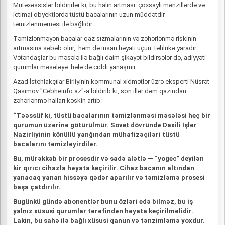
Mütəxəssislər bildirirlər ki, bu halın artması çoxsaylı mənzillərdə və
ictimai obyektlərdə tüstü bacalarının uzun müddətdir
təmizlənməməsi ilə bağlıdır.
Təmizlənməyən bacalar qaz sızmalarının və zəhərlənmə riskinin
artmasına səbəb olur, həm də insan həyatı üçün təhlükə yaradır.
Vətəndaşlar bu məsələ ilə bağlı daim şikayət bildirsələr də, adiyyəti
qurumlar məsələyə hələ də ciddi yanaşmır.
Azad İstehlakçılar Birliyinin kommunal xidmətlər üzrə eksperti Nüsrət
Qasımov "Cebheinfo.az"-a bildirib ki, son illər dəm qazından
zəhərlənmə halları kəskin artıb:
“Təəssüf ki, tüstü bacalarının təmizlənməsi məsələsi heç bir
qurumun üzərinə götürülmür. Sovet dövründə Daxili İşlər
Nazirliyinin könüllü yanğından mühafizəçiləri tüstü
bacalarını təmizləyirdilər.
Bu, mürəkkəb bir prosesdir və sadə alətlə — “yogec” deyilən
kir qırıcı cihazla həyata keçirilir. Cihaz bacanın altından
yanacaq yanan hissəyə qədər aparılır və təmizləmə prosesi
başa çatdırılır.
Bugünkü gündə abonentlər bunu özləri edə bilməz, bu iş
yalnız xüsusi qurumlar tərəfindən həyata keçirilməlidir.
Lakin, bu sahə ilə bağlı xüsusi qanun və tənzimləmə yoxdur.