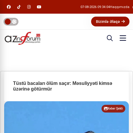
07-08-2026 09:34:05
Haqqımızda
Bizimlə Əlaqə
Tüstü bacaları ölüm saçır: Məsuliyyəti kimsə
üzərinə götürmür
Xəbər Şəkli