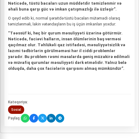
Nəticədə, tüstü bacaları uzun müddətdir təmizlənmir və
əhali buna qarşı güc və imkan çatışmazlığı ilə üzləşir”.
O qeyd edib ki, normal şəraitdə tüstü bacaları mütəmadi olaraq
təmizlənməli, lakin vətəndaşların bu iş üçün imkanları yoxdur:
“Təəssüf ki, heç bir qurum məsuliyyəti üzərinə götürmür.
Nəticədə, faciəvi halların, insan ölümlərinin baş verməsi
qaçılmaz olur. Təhlükəli qaz istifadəsi, məsuliyyətsizlik və
lazımi tədbirlərin görülməməsi hər il ciddi problemlər
yaradır. Bu problem rəsmi masalarda geniş müzakirə edilməli
və müvafiq qurumlar məsuliyyəti dərk etməlidir. Yalnız belə
olduqda, daha çox faciələrin qarşısını almaq mümkündür”.
Kateqoriya:
Sosial
Paylaş: