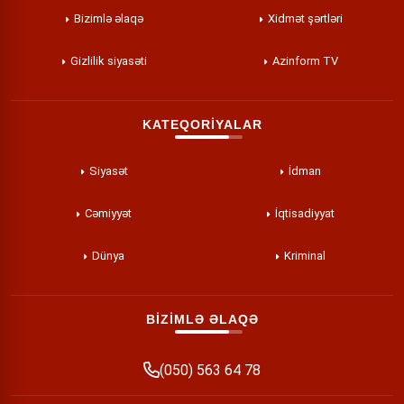
Bizimlə əlaqə
Xidmət şərtləri
Gizlilik siyasəti
Azinform TV
KATEQORİYALAR
Siyasət
İdman
Cəmiyyət
İqtisadiyyat
Dünya
Kriminal
BİZİMLƏ ƏLAQƏ
(050) 563 64 78