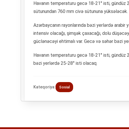
Havanın temperaturu gecə 18-21° isti, gündüz 2
sütunundan 760 mm civə sütununa yüksələcək. 
Azərbaycanın rayonlarında bəzi yerlərdə arabir ya
intensiv olacağı, şimşək çaxacağı, dolu düşəcəyi
güclənəcəyi ehtimalı var. Gecə və səhər bəzi y
Havanın temperaturu gecə 18-21° isti, gündüz 28
bəzi yerlərdə 25-28° isti olacaq.
Kateqoriya:
Sosial