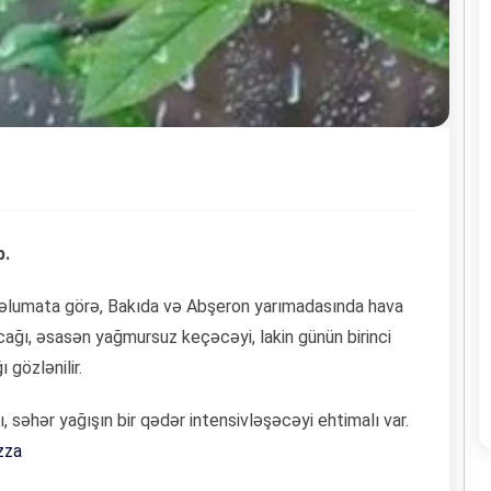
b.
məlumata görə, Bakıda və Abşeron yarımadasında hava
acağı, əsasən yağmursuz keçəcəyi, lakin günün birinci
 gözlənilir.
, səhər yağışın bir qədər intensivləşəcəyi ehtimalı var.
zza