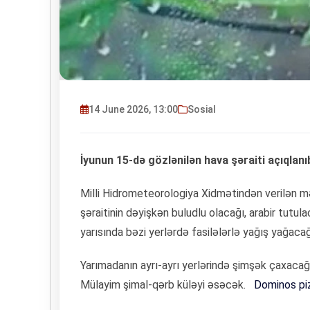
14 June 2026, 13:00
Sosial
İyunun 15-də gözlənilən hava şəraiti açıqlanı
Milli Hidrometeorologiya Xidmətindən verilən 
şəraitinin dəyişkən buludlu olacağı, arabir tutul
yarısında bəzi yerlərdə fasilələrlə yağış yağacağı
Yarımadanın ayrı-ayrı yerlərində şimşək çaxacağı
Mülayim şimal-qərb küləyi əsəcək.
Dominos pi