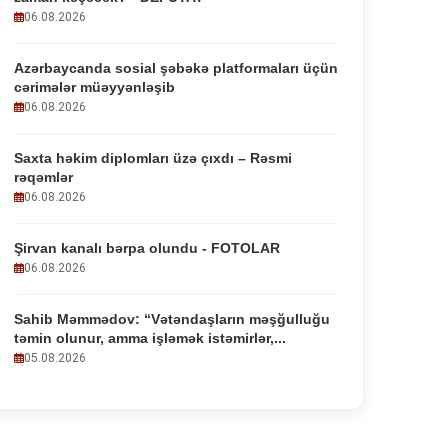
06.08.2026
Azərbaycanda sosial şəbəkə platformaları üçün
cərimələr müəyyənləşib
06.08.2026
Saxta həkim diplomları üzə çıxdı – Rəsmi
rəqəmlər
06.08.2026
Şirvan kanalı bərpa olundu - FOTOLAR
06.08.2026
Sahib Məmmədov: “Vətəndaşların məşğulluğu
təmin olunur, amma işləmək istəmirlər,...
05.08.2026