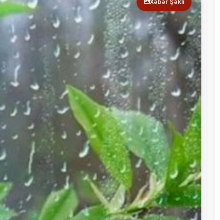
Xəbər Şəkli