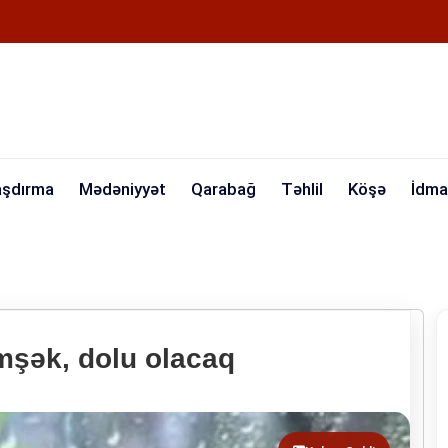
aşdırma
Mədəniyyət
Qarabağ
Təhlil
Köşə
İdma
mşək, dolu olacaq