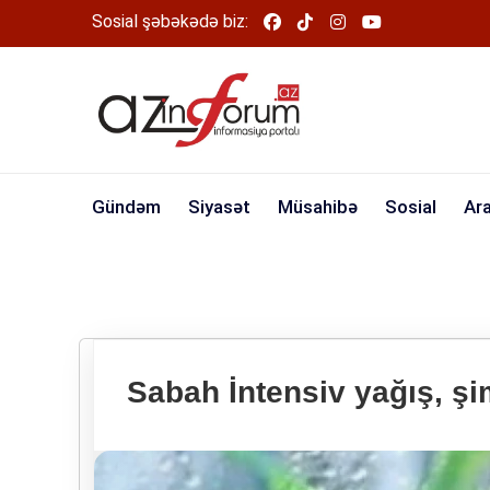
Sosial şəbəkədə biz:
Gündəm
Siyasət
Müsahibə
Sosial
Ar
Sabah İntensiv yağış, şi