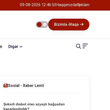
09-08-2026 12:46:53
Haqqımızda
Reklam
Bizimlə Əlaqə
n
Digər
Sosial - Xəbər Lenti
Şəkərli diabet olan azyaşlı bağçadan
kənarlaşdırılıb?