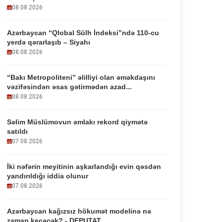
08.08.2026
Azərbaycan “Qlobal Sülh İndeksi”ndə 110-cu
yerdə qərarlaşıb – Siyahı
08.08.2026
“Bakı Metropoliteni” əlilliyi olan əməkdaşını
vəzifəsindən əsas gətirmədən azad...
08.08.2026
Səlim Müslümovun əmlakı rekord qiymətə
satıldı
07.08.2026
İki nəfərin meyitinin aşkarlandığı evin qəsdən
yandırıldığı iddia olunur
07.08.2026
Azərbaycan kağızsız hökumət modelinə nə
zaman keçəcək? - DEPUTAT