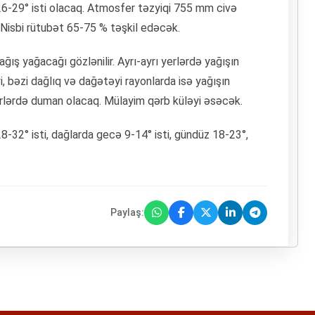
6-29° isti olacaq. Atmosfer təzyiqi 755 mm civə
Nisbi rütubət 65-75 % təşkil edəcək.
ğış yağacağı gözlənilir. Ayrı-ayrı yerlərdə yağışın
, bəzi dağlıq və dağətəyi rayonlarda isə yağışın
erlərdə duman olacaq. Mülayim qərb küləyi əsəcək.
-32° isti, dağlarda gecə 9-14° isti, gündüz 18-23°,
Paylaş: