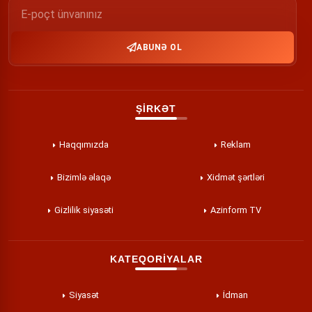
ABUNƏ OL
ŞİRKƏT
Haqqımızda
Reklam
Bizimlə əlaqə
Xidmət şərtləri
Gizlilik siyasəti
Azinform TV
KATEQORİYALAR
Siyasət
İdman