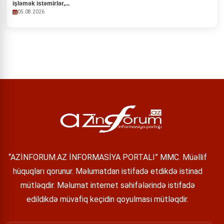
işləmək istəmirlər,...
05.08.2026
“AZİNFORUM.AZ İNFORMASİYA PORTALI” MMC. Müəllif
hüquqları qorunur. Məlumatdan istifadə etdikdə istinad
mütləqdir. Məlumat internet səhifələrində istifadə
edildikdə müvafiq keçidin qoyulması mütləqdir.