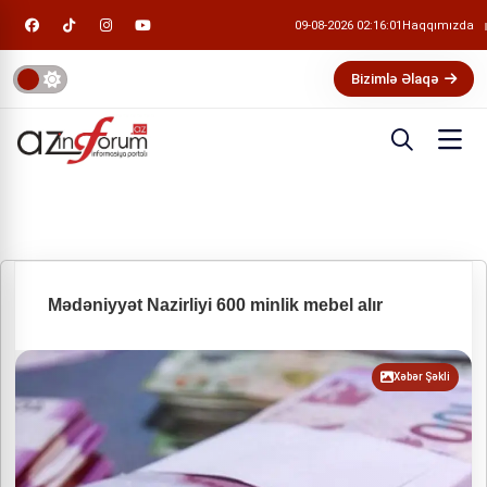
09-08-2026 02:16:01
Haqqımızda
Bizimlə Əlaqə
Mədəniyyət Nazirliyi 600 minlik mebel alır
Xəbər Şəkli