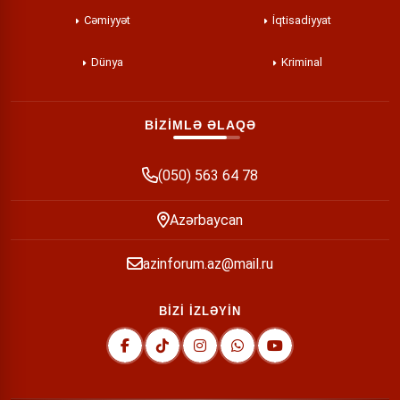
Cəmiyyət
İqtisadiyyat
Dünya
Kriminal
BİZİMLƏ ƏLAQƏ
(050) 563 64 78
Azərbaycan
azinforum.az@mail.ru
BİZİ İZLƏYİN