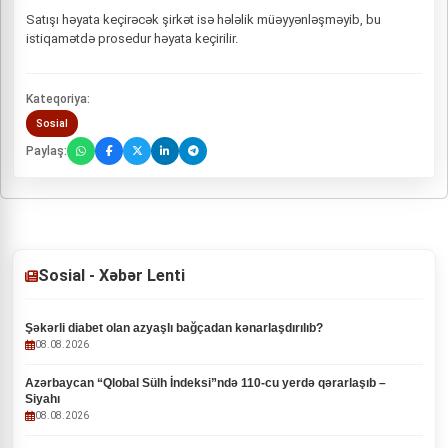
Satışı həyata keçirəcək şirkət isə hələlik müəyyənləşməyib, bu
istiqamətdə prosedur həyata keçirilir.
Kateqoriya:
Sosial
Paylaş:
Sosial - Xəbər Lenti
Şəkərli diabet olan azyaşlı bağçadan kənarlaşdırılıb?
08.08.2026
Azərbaycan “Qlobal Sülh İndeksi”ndə 110-cu yerdə qərarlaşıb –
Siyahı
08.08.2026