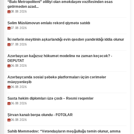
“Bakı Metropoliteni” əlilliyi olan əməkdaşını vəzifəsindən əsas
gətirmədən azad...
08.08.2026
Səlim Müslümovun əmlakı rekord qiymətə satıldı
07.08.2026
İki nəfərin meyitinin aşkarlandığı evin qəsdən yandırıldığı iddia olunur
07.08.2026
Azərbaycan kağızsız hökumət modelinə nə zaman keçəcək? -
DEPUTAT
06.08.2026
Azərbaycanda sosial şəbəkə platformaları üçün cərimələr
müəyyənləşib
06.08.2026
Saxta həkim diplomları üzə çıxdı – Rəsmi rəqəmlər
06.08.2026
Şirvan kanalı bərpa olundu - FOTOLAR
06.08.2026
Sahib Məmmədov: “Vətəndaşların məşğulluğu təmin olunur, amma