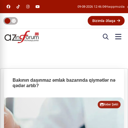
09-08-2026 12:46:05
Haqqımızda
Bizimlə Əlaqə
Bakının daşınmaz əmlak bazarında qiymətlər nə
qədər artıb?
Xəbər Şəkli