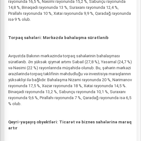
rayonunda 16,5 %, Nəsimi rayonunda 15,2 %, Sabunçu rayonunda
14,8 %, Binəqədi rayonunda 13 %, Suraxanı rayonunda 12,4 %,
Pirallahı rayonunda 10 %, Xətai rayonunda 9,9 %, Qaradağ rayonunda
isə 9 % olub.
Torpaq sahələri: Mərkəzdə bahalaşma sürətlənib
Avqustda Bakının mərkəzində torpaq sahələrinin bahalaşması
sürətlənib. Ən yüksək qiymət artımı Səbail (27,8 %), Yasamal (24,7 %)
və Nəsimi (22 %) rayonlarında müşahidə olunub. Bu, şəhərin mərkəzi
ərazilərində torpaq təklifinin məhdudluğu və investisiya maraqlarının
yüksəkliyi ilə bağlıdır. Bahalaşma Nizami rayonunda 20 %, Nərimanov
rayonunda 17,5 %, Xəzər rayonunda 18 %, Xətai rayonunda 14,5 %.
Binəqədi rayonunda 13,2 %, Sabunçu rayonunda 10,1 %, Suraxanı
rayonunda 9,6 %, Pirallahı rayonunda 7 %, Qaradağ rayonunda isə 6,5
% olub.
Qeyri-yaşayış obyektləri: Ticarət və biznes sahələrinə maraq
artır