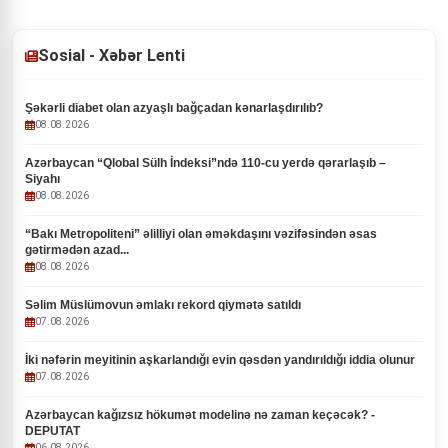
Sosial - Xəbər Lenti
Şəkərli diabet olan azyaşlı bağçadan kənarlaşdırılıb?
08.08.2026
Azərbaycan “Qlobal Sülh İndeksi”ndə 110-cu yerdə qərarlaşıb –
Siyahı
08.08.2026
“Bakı Metropoliteni” əlilliyi olan əməkdaşını vəzifəsindən əsas
gətirmədən azad...
08.08.2026
Səlim Müslümovun əmlakı rekord qiymətə satıldı
07.08.2026
İki nəfərin meyitinin aşkarlandığı evin qəsdən yandırıldığı iddia olunur
07.08.2026
Azərbaycan kağızsız hökumət modelinə nə zaman keçəcək? -
DEPUTAT
06.08.2026