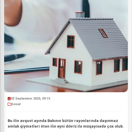
03 September 2025, 09:15
Sosial
Bu ilin avqust ayında Bakının bütün rayonlarında daşınmaz
əmlak qiymətləri ötən ilin eyni dövrü ilə müqayisədə çox olub.