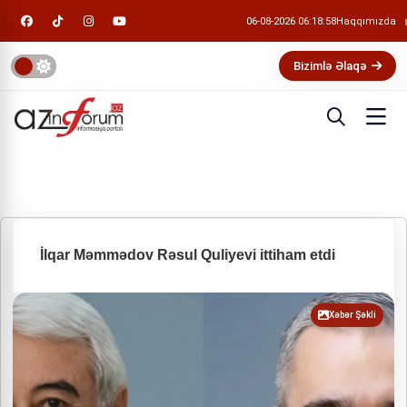
06-08-2026 06:18:59
Haqqımızda
Bizimlə Əlaqə
İlqar Məmmədov Rəsul Quliyevi ittiham etdi
Xəbər Şəkli