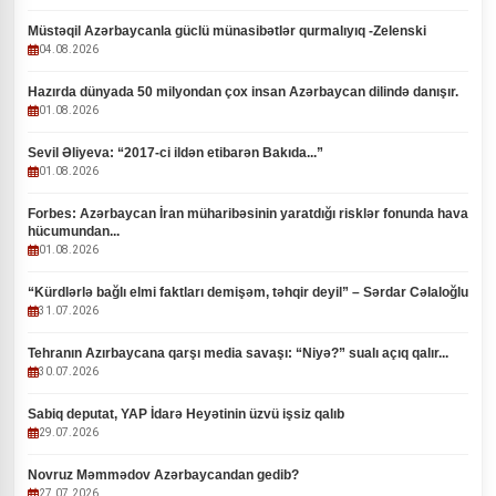
Müstəqil Azərbaycanla güclü münasibətlər qurmalıyıq -Zelenski
04.08.2026
Hazırda dünyada 50 milyondan çox insan Azərbaycan dilində danışır.
01.08.2026
Sevil Əliyeva: “2017-ci ildən etibarən Bakıda...”
01.08.2026
Forbes: Azərbaycan İran müharibəsinin yaratdığı risklər fonunda hava
hücumundan...
01.08.2026
“Kürdlərlə bağlı elmi faktları demişəm, təhqir deyil” – Sərdar Cəlaloğlu
31.07.2026
Tehranın Azırbaycana qarşı media savaşı: “Niyə?” sualı açıq qalır...
30.07.2026
Sabiq deputat, YAP İdarə Heyətinin üzvü işsiz qalıb
29.07.2026
Novruz Məmmədov Azərbaycandan gedib?
27.07.2026