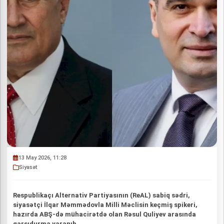
13 May 2026, 11:28
Siyasət
Respublikaçı Alternativ Partiyasının (ReAL) sabiq sədri,
siyasətçi İlqar Məmmədovla Milli Məclisin keçmiş spikeri,
hazırda ABŞ-də mühacirətdə olan Rəsul Quliyev arasında
qarşıdurma yaranıb.