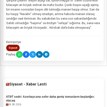
qarşına çıxarım. Başını aşağı sal, işinlə məşğul ol. Sənin özünə edə
biləcəyin ən böyük xidmət də məhz budur. Çünki başını aşağı əymiş
bir insanın sonradan başını dik tutmağa mənəvi haqqı olmur. Sən də
bu haqqı “Navalnı” olmaq istədiyin, amma həbsdə mənəvi olaraq
sındığın vaxt itirmisən. Bu səbəbdən bu sənə son xəbərdarlığımdır.
Sahib olmadığın “həşimə” və itirdiyin “vəfaya” sığınma. Bu, sənə verə
biləcəyim ən böyük tövsiyədir... Növbəti dəfə belə olmayacaq”.
Kateqoriya:
Siyasət
Paylaş:
Siyasət - Xəbər Lenti
ATƏT sədri: Azərbaycana səfər daha geniş təmasların başlanğıcı
olacaq
04.08.2026