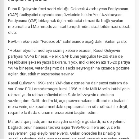
Buna R.Quliyevin fəxri sədri olduğu Gələcək Azərbaycan Partiyasının
(GAP) fəaliyyətini dayandıraraq üzvlərinin hakim Yeni Azərbaycan
Partiyasına (YAP) birləşmək üçün müraciət etməsi ilə bağlı yayılan
məlumatlara İ.Məmmədovun sərt tənqidi münasibət bildirməsi səbəb
olub.
ReAL-ın eks-sədri “Facebook” səhifəsində aşağıdakı fikirləri yazıb:
“Hökümətyönlü mediaya sızmış xəbərə əsasən, Rəsul Quliyevin
partiyası YAP-a birləşir. Hələlik GAP bunu yüngülcə təkzib etsə də,
təşəbbüsə şəxsən yaxşı baxıram. 1 yox, indikilərdən azı 15-20 partiya
YAP-a birləşsə, vətəndaşımız da seçki seyrəngahına çıxanda gözünə
açılan dürüstlük mənzərəsinə sevinər.
Rəsul Quliyevin 1990-larda YAP-dan getməsinə dair şəxsi xatirəm də
var. Gənc BDU araşdırmaçısı kimi, 1996-cı ildə Milli Məclis katibliyinin
rəhbəri ya da rəhbər müavini olan Səfa Mirzəyevin qəbuluna
yazılmışdım. Gəlib dedim ki, açıq səsvermələrin adbaad nəticələrini
mənə verin, sizə parlamentdəki qruplaşmaların söz-söhbət ilə deyil,
rəqəmlərlə ifadə olunan mənzərəsini təqdim edim.
Maraqla qarşıladı, amma nə aydın razılığını göstərdi, nə də yolumu
bağladı: onun hansısa texniki işçisi 1995-96-cı illərə aid yüzlərlə
səsverməni çap eləyib mənə verdi. Onları öncədən hazırladığım