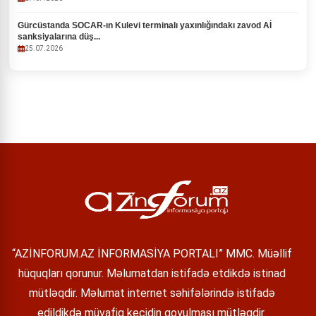
Gürcüstanda SOCAR-ın Kulevi terminalı yaxınlığındakı zavod Aİ
sanksiyalarına düş...
25.07.2026
“AZİNFORUM.AZ İNFORMASİYA PORTALI” MMC. Müəllif
hüquqları qorunur. Məlumatdan istifadə etdikdə istinad
mütləqdir. Məlumat internet səhifələrində istifadə
edildikdə müvafiq keçidin qoyulması mütləqdir.