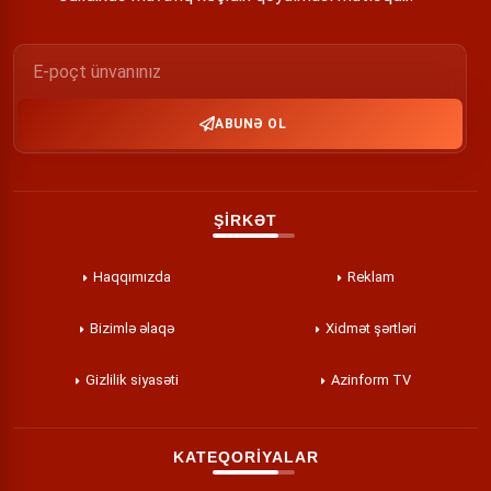
ABUNƏ OL
ŞİRKƏT
Haqqımızda
Reklam
Bizimlə əlaqə
Xidmət şərtləri
Gizlilik siyasəti
Azinform TV
KATEQORİYALAR