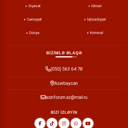
Siyasət
İdman
Cəmiyyət
İqtisadiyyat
Dünya
Kriminal
BİZİMLƏ ƏLAQƏ
(050) 563 64 78
Azərbaycan
azinforum.az@mail.ru
BİZİ İZLƏYİN