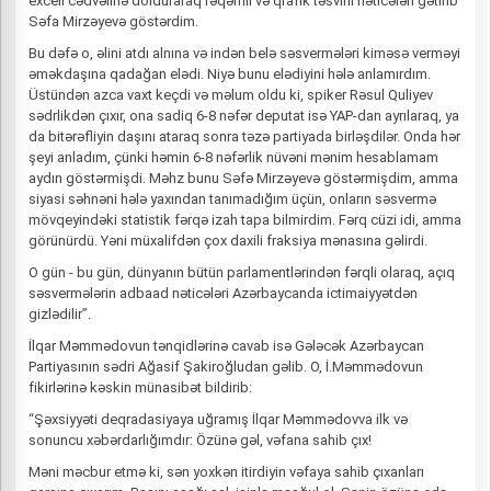
excell cədvəlinə dolduraraq rəqəmli və qrafik təsvirli nəticələri gətirib
Səfa Mirzəyevə göstərdim.
Bu dəfə o, əlini atdı alnına və indən belə səsvermələri kiməsə verməyi
əməkdaşına qadağan elədi. Niyə bunu elədiyini hələ anlamırdım.
Üstündən azca vaxt keçdi və məlum oldu ki, spiker Rəsul Quliyev
sədrlikdən çıxır, ona sadiq 6-8 nəfər deputat isə YAP-dan ayrılaraq, ya
da bitərəfliyin daşını ataraq sonra təzə partiyada birləşdilər. Onda hər
şeyi anladım, çünki həmin 6-8 nəfərlik nüvəni mənim hesablamam
aydın göstərmişdi. Məhz bunu Səfə Mirzəyevə göstərmişdim, amma
siyasi səhnəni hələ yaxından tanımadığım üçün, onların səsvermə
mövqeyindəki statistik fərqə izah tapa bilmirdim. Fərq cüzi idi, amma
görünürdü. Yəni müxalifdən çox daxili fraksiya mənasına gəlirdi.
O gün - bu gün, dünyanın bütün parlamentlərindən fərqli olaraq, açıq
səsvermələrin adbaad nəticələri Azərbaycanda ictimaiyyətdən
gizlədilir”.
İlqar Məmmədovun tənqidlərinə cavab isə Gələcək Azərbaycan
Partiyasının sədri Ağasif Şakiroğludan gəlib. O, İ.Məmmədovun
fikirlərinə kəskin münasibət bildirib:
“Şəxsiyyəti deqradasiyaya uğramış İlqar Məmmədovva ilk və
sonuncu xəbərdarlığımdır: Özünə gəl, vəfana sahib çıx!
Məni məcbur etmə ki, sən yoxkən itirdiyin vəfaya sahib çıxanları