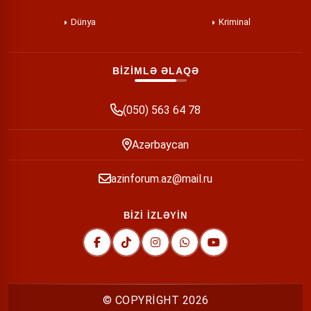
Dünya
Kriminal
BİZİMLƏ ƏLAQƏ
(050) 563 64 78
Azərbaycan
azinforum.az@mail.ru
BİZİ İZLƏYİN
© COPYRİGHT
2026