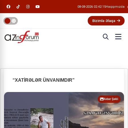
08-08-2026 02:42:15
Haqqımızda
Bizimlə Əlaqə
“XATİRƏLƏR ÜNVANIMDIR”
Xəbər Şəkli