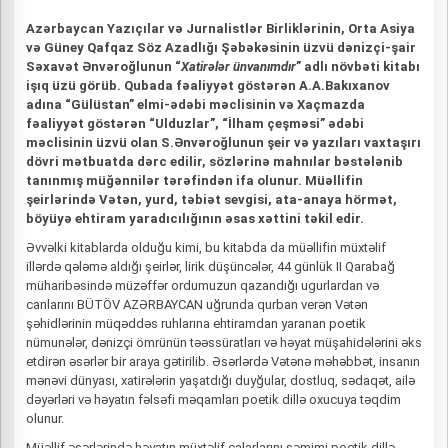
Azərbaycan Yazıçılar və Jurnalistlər Birliklərinin, Orta Asiya
və Güney Qafqaz Söz Azadlığı Şəbəkəsinin üzvü dənizçi-şair
Səxavət Ənvəroğlunun “
Xatirələr ünvanımdır
” adlı növbəti kitabı
işıq üzü görüb. Qubada fəaliyyət göstərən A.A.Bakıxanov
adına “Gülüstan” elmi-ədəbi məclisinin və Xaçmazda
fəaliyyət göstərən “Ulduzlar”, “İlham çeşməsi” ədəbi
məclisinin üzvü olan S.Ənvəroğlunun şeir və yazıları vaxtaşırı
dövri mətbuatda dərc edilir, sözlərinə mahnılar bəstələnib
tanınmış müğənnilər tərəfindən ifa olunur. Müəllifin
şeirlərində Vətən, yurd, təbiət sevgisi, ata-anaya hörmət,
böyüyə ehtiram yaradıcılığının əsas xəttini təkil edir.
Əvvəlki kitablarda olduğu kimi, bu kitabda da müəllifin müxtəlif
illərdə qələmə aldığı şeirlər, lirik düşüncələr, 44 günlük II Qarabağ
müharibəsində müzəffər ordumuzun qazandığı ugurlardan və
canlarını BÜTÖV AZƏRBAYCAN uğrunda qurban verən Vətən
şəhidlərinin müqəddəs ruhlarına ehtiramdan yaranan poetik
nümunələr, dənizçi ömrünün təəssüratları və həyat müşahidələrini əks
etdirən əsərlər bir araya gətirilib. Əsərlərdə Vətənə məhəbbət, insanın
mənəvi dünyası, xatirələrin yaşatdığı duyğular, dostluq, sədaqət, ailə
dəyərləri və həyatın fəlsəfi məqamları poetik dillə oxucuya təqdim
olunur.
Müəllif əsərlərində həyatın müxtəlif çalarlarını səmimi poetik dillə