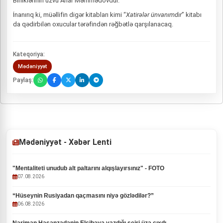
Birliklərinin üzvü Anar Məmmədovdur.
İnanırıq ki, müəllifin digər kitabları kimi “
Xatirələr ünvanımdır
” kitabı
da qədirbilən oxucular tərəfindən rəğbətlə qarşılanacaq.
Kateqoriya:
Mədəniyyət
Paylaş:
Mədəniyyət - Xəbər Lenti
"Mentaliteti unudub alt paltarını alqışlayırsınız" - FOTO
07.08.2026
“Hüseynin Rusiyadan qaçmasını niyə gözlədilər?”
06.08.2026