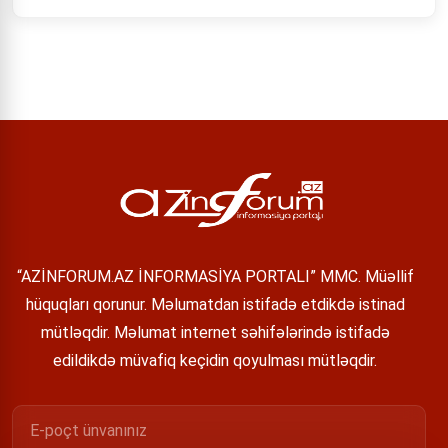
“AZİNFORUM.AZ İNFORMASİYA PORTALI” MMC. Müəllif
hüquqları qorunur. Məlumatdan istifadə etdikdə istinad
mütləqdir. Məlumat internet səhifələrində istifadə
edildikdə müvafiq keçidin qoyulması mütləqdir.