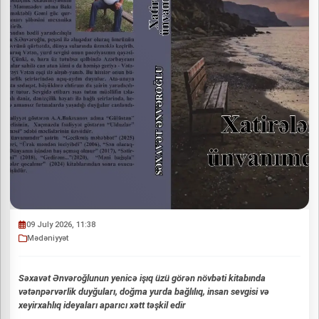
09 July 2026, 11:38
Mədəniyyət
Səxavət Ənvəroğlunun yenicə işıq üzü görən növbəti kitabında
vətənpərvərlik duyğuları, doğma yurda bağlılıq, insan sevgisi və
xeyirxahlıq ideyaları aparıcı xətt təşkil edir