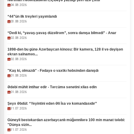
Nəriman Həsənzadənin Elçibəyə yazdığı şeiri üzə çıxdı
04.08.2026
“44”ün ilk treyleri yayımlandı
03.08.2026
“Dedi ki, “yavaş-yavaş düzəlirəm”, sonra danışa bilmədi” - Anar
02.08.2026
1898-dən bu günə Azərbaycan kinosu: Bir kamera, 128 il və dəyişən
ekran salnaməs...
02.08.2026
"Kaş ki, olmazdı" - Fədayə o vaxtkı həbsindən danışdı
01.08.2026
Ədəbi mühit intihar edir - Tərcümə sənətini xilas edin
01.08.2026
Şeyx Əbdül: “Yeyintini edən Əli İsa və komandasıdır”
31.07.2026
Güneyli bəstəkardan azərbaycanlı müğənnilərə 100 min manat tələbi:
"Dünya sizin...
31.07.2026