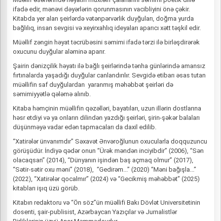
ifadə edir, mənəvi dəyərlərin qorunmasının vacibliyini önə çəkir.
Kitabda yer alan şeirlərdə vətənpərvərlik duyğuları, doğma yurda
bağlılıq, insan sevgisi və xeyirxahlıq ideyaları aparıcı xətt təşkil edir.
Müəllif zəngin həyat təcrübəsini səmimi ifadə tərzi ilə birləşdirərək
oxucunu duyğular aləminə aparır.
Şairin dənizçilik həyatı ilə bağlı şeirlərində tənha günlərində amansız
fırtınalarda yaşadığı duyğular canlandırılır. Sevgidə etibarı əsas tutan
müəllifin saf duyğulardan yaranmış məhəbbət şeirləri də
səmimiyyətlə qələmə alınıb.
Kitaba həmçinin müəllifin qəzəlləri, bayatıları, uzun illərin dostlarına
həsr etdiyi və ya onların dilindən yazdığı şeirləri, şirin-şəkər balaları
düşünməyə vadar edən tapmacaları da daxil edilib.
“Xatirələr ünvanımdır” Səxavət Ənvəroğlunun oxucularla doqquzuncu
görüşüdür. İndiyə qədər onun “Ürək məndən inciyibdir” (2006), “Sən
olacaqsan” (2014), “Dünyanın işindən baş açmaq olmur” (2017),
“Sətir-sətir oxu məni” (2018), “Gedirəm...” (2020) “Məni bağışla...”
(2022), “Xatirələr qocalmır” (2024) və “Gecikmiş məhəbbət” (2025)
kitabları işıq üzü görüb.
Kitabın redaktoru və “Ön söz”ün müəllifi Bakı Dövlət Universitetinin
dosenti, şair-publisist, Azərbaycan Yazıçılar və Jurnalistlər