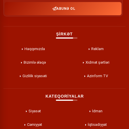
ABUNƏ OL
ŞİRKƏT
Haqqımızda
Reklam
Bizimlə əlaqə
Xidmət şərtləri
Gizlilik siyasəti
Azinform TV
KATEQORİYALAR
Siyasət
İdman
Cəmiyyət
İqtisadiyyat