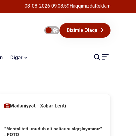
08-08-2026 09:09:00
Haqqımızda
Reklam
Bizimlə Əlaqə
n
Digər
Mədəniyyət - Xəbər Lenti
"Mentaliteti unudub alt paltarını alqışlayırsınız"
- FOTO