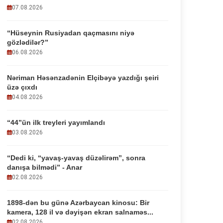
07.08.2026
“Hüseynin Rusiyadan qaçmasını niyə
gözlədilər?”
06.08.2026
Nəriman Həsənzadənin Elçibəyə yazdığı şeiri
üzə çıxdı
04.08.2026
“44”ün ilk treyleri yayımlandı
03.08.2026
“Dedi ki, “yavaş-yavaş düzəlirəm”, sonra
danışa bilmədi” - Anar
02.08.2026
1898-dən bu günə Azərbaycan kinosu: Bir
kamera, 128 il və dəyişən ekran salnaməs...
02.08.2026