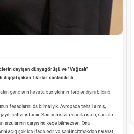
nclərin dəyişən dünyagörüşü və "Vağzalı"
ı diqqətçəkən fikirlər səsləndirib.
alan gənclərin həyata baxışlarının fərqləndiyini bildirib.
n fəsadlarını da bilməliyik. Avropada təhsil almış,
ılı paltar istəmir. Sən ona israr edəndə isə o, səni də
un arzularının qarşısına keçə bilməzsən. Ona
ərini açıq şəkildə ifadə edir və səni incitməkdən narahat