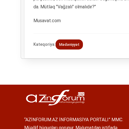
da. Mütləq "Vağzalı" olmalıdır?"
Musavat.com
Kateqoriya:
Mədəniyyət
“AZİNFORUM.AZ İNFORMASİYA PORTALI” MMC.
Müəllif hüquqları qorunur. Məlumatdan istifadə