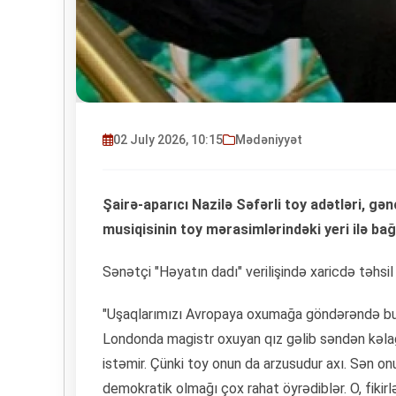
02 July 2026, 10:15
Mədəniyyət
Şairə-aparıcı Nazilə Səfərli toy adətləri, gə
musiqisinin toy mərasimlərindəki yeri ilə bağl
Sənətçi "Həyatın dadı" verilişində xaricdə təhsil 
"Uşaqlarımızı Avropaya oxumağa göndərəndə bunu
Londonda magistr oxuyan qız gəlib səndən kəlağay
istəmir. Çünki toy onun da arzusudur axı. Sən on
demokratik olmağı çox rahat öyrədiblər. O, fikirl