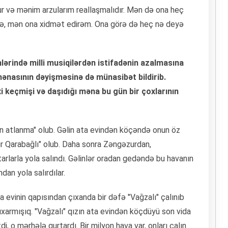
ur və mənim arzularım reallaşmalıdır. Mən də ona heç
rsə, mən ona xidmət edirəm. Ona görə də heç nə deyə
lərində milli musiqilərdən istifadənin azalmasına
 mənasının dəyişməsinə də münasibət bildirib.
i keçmişi və daşıdığı məna bu gün bir çoxlarının
əlin atlanma" olub. Gəlin ata evindən köçəndə onun öz
ır Qarabağlı" olub. Daha sonra Zəngəzurdan,
arlarla yola salındı. Gəlinlər oradan gedəndə bu havanın
dan yola salırdılar.
ta evinin qapısından çıxanda bir dəfə "Vağzalı" çalınıb
 çıxarmışıq. "Vağzalı" qızın ata evindən köçdüyü son vida
di, o mərhələ qurtardı. Bir milyon hava var, onları çalın