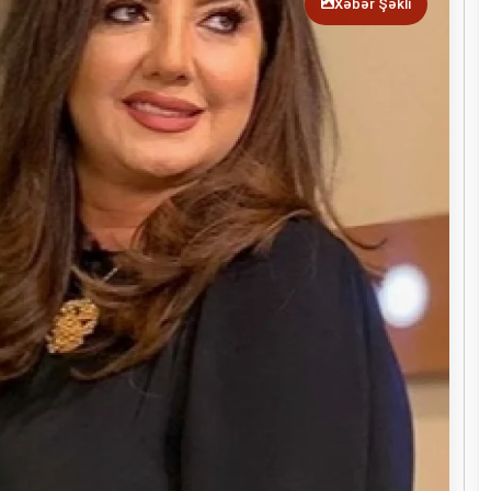
Xəbər Şəkli