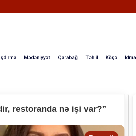
aşdırma
Mədəniyyət
Qarabağ
Təhlil
Köşə
İdma
ir, restoranda nə işi var?”