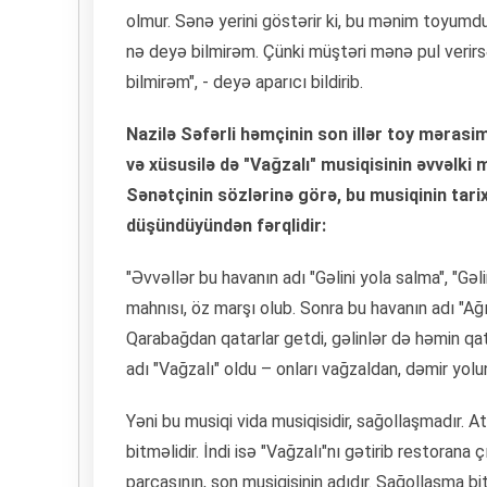
olmur. Sənə yerini göstərir ki, bu mənim toyumd
nə deyə bilmirəm. Çünki müştəri mənə pul veri
bilmirəm", - deyə aparıcı bildirib.
Nazilə Səfərli həmçinin son illər toy mərasim
və xüsusilə də "Vağzalı" musiqisinin əvvəlki
Sənətçinin sözlərinə görə, bu musiqinin tarix
düşündüyündən fərqlidir:
"Əvvəllər bu havanın adı "Gəlini yola salma", "G
mahnısı, öz marşı olub. Sonra bu havanın adı "Ağ
Qarabağdan qatarlar getdi, gəlinlər də həmin qat
adı "Vağzalı" oldu – onları vağzaldan, dəmir yolun
Yəni bu musiqi vida musiqisidir, sağollaşmadır. A
bitməlidir. İndi isə "Vağzalı"nı gətirib restorana
parçasının, son musiqisinin adıdır. Sağollaşma bit