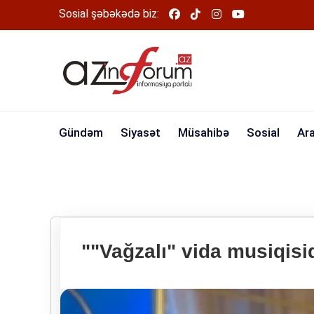
Sosial şəbəkədə biz:
Gündəm
Siyasət
Müsahibə
Sosial
Ar
""Vağzalı" vida musiqisid