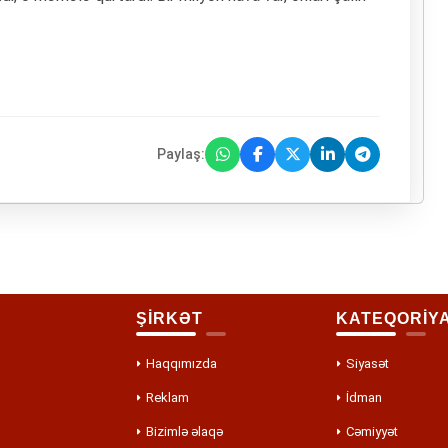
Paylaş:
ŞİRKƏT
KATEQORİY
Haqqımızda
Siyasət
Reklam
İdman
Bizimlə əlaqə
Cəmiyyət