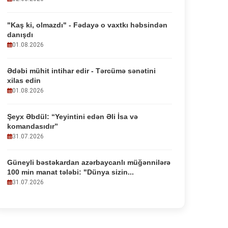
"Kaş ki, olmazdı" - Fədayə o vaxtkı həbsindən
danışdı
01.08.2026
Ədəbi mühit intihar edir - Tərcümə sənətini
xilas edin
01.08.2026
Şeyx Əbdül: “Yeyintini edən Əli İsa və
komandasıdır”
31.07.2026
Güneyli bəstəkardan azərbaycanlı müğənnilərə
100 min manat tələbi: "Dünya sizin...
31.07.2026