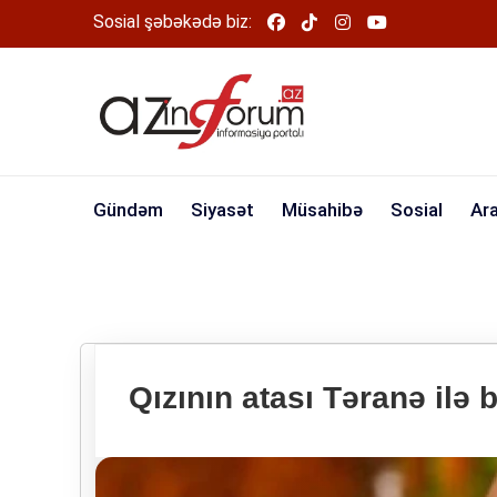
Sosial şəbəkədə biz:
Gündəm
Siyasət
Müsahibə
Sosial
Ar
Qızının atası Təranə ilə 