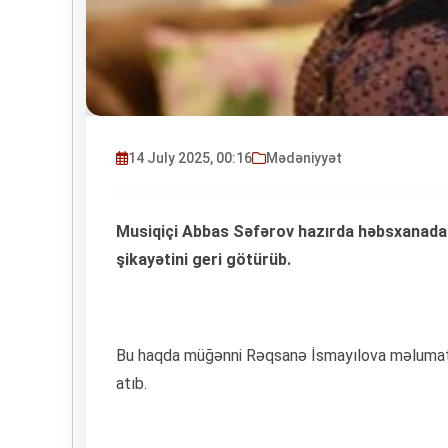
14 July 2025, 00:16
Mədəniyyət
Musiqiçi Abbas Səfərov hazırda həbsxanada
şikayətini geri götürüb.
Bu haqda müğənni Rəqsanə İsmayılova məlumat yay
atıb.