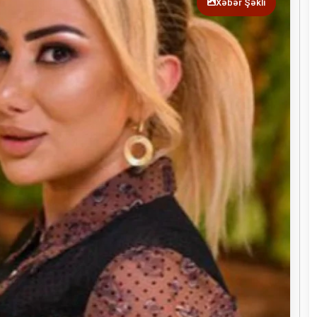
Xəbər Şəkli