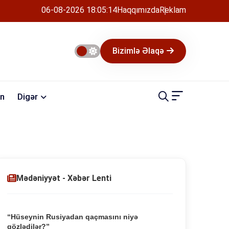
06-08-2026 18:05:15
Haqqımızda
Reklam
Bizimlə Əlaqə
n
Digər
Mədəniyyət - Xəbər Lenti
“Hüseynin Rusiyadan qaçmasını niyə
gözlədilər?”