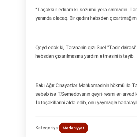
"Təşəkkür edirəm ki, sözümü yerə salmadın. Tər
yanında olacaq. Bir qadını həbsdən çıxartmağım
Qeyd edək ki, Təranənin qızı Suel "Təsir dairəsi"
həbsdən çıxarılmasına yardım etməsini istəyib.
Bakı Ağır Cinayətlər Məhkəməsinin hökmü ilə T
səbəb isə T.Səmədovanın qeyri-rəsmi ər-arvad 
fotoşəkillərini əldə edib, onu yaymaqla hədələy
Kateqoriya:
Mədəniyyət