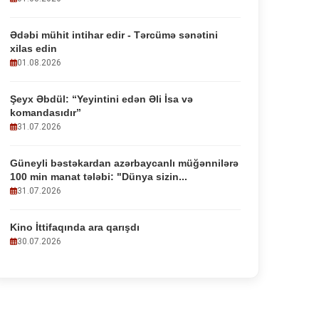
Ədəbi mühit intihar edir - Tərcümə sənətini
xilas edin
01.08.2026
Şeyx Əbdül: “Yeyintini edən Əli İsa və
komandasıdır”
31.07.2026
Güneyli bəstəkardan azərbaycanlı müğənnilərə
100 min manat tələbi: "Dünya sizin...
31.07.2026
Kino İttifaqında ara qarışdı
30.07.2026