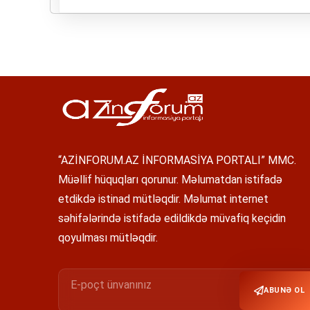
“AZİNFORUM.AZ İNFORMASİYA PORTALI” MMC.
Müəllif hüquqları qorunur. Məlumatdan istifadə
etdikdə istinad mütləqdir. Məlumat internet
səhifələrində istifadə edildikdə müvafiq keçidin
qoyulması mütləqdir.
ABUNƏ OL