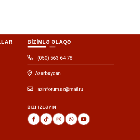
ALAR
BİZİMLƏ ƏLAQƏ
(050) 563 64 78
Azərbaycan
azinforum.az@mail.ru
BİZİ İZLƏYİN