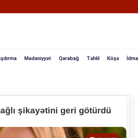
aşdırma
Mədəniyyət
Qarabağ
Təhlil
Köşə
İdma
bağlı şikayətini geri götürdü