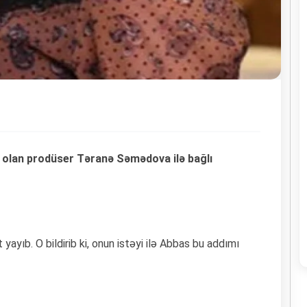
 olan prodüser Təranə Səmədova ilə bağlı
ıb. O bildirib ki, onun istəyi ilə Abbas bu addımı