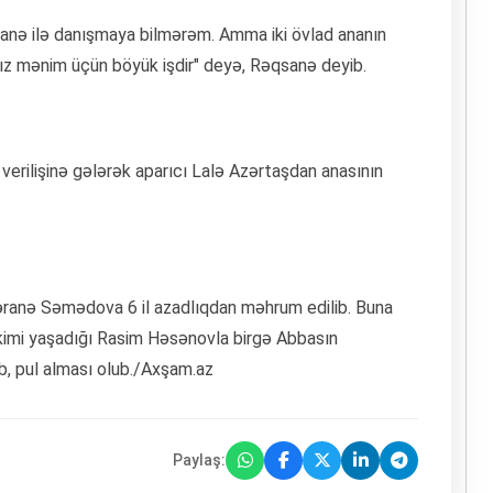
anə ilə danışmaya bilmərəm. Amma iki övlad ananın
ız mənim üçün böyük işdir" deyə, Rəqsanə deyib.
 verilişinə gələrək aparıcı Lalə Azərtaşdan anasının
əranə Səmədova 6 il azadlıqdan məhrum edilib. Buna
kimi yaşadığı Rasim Həsənovla birgə Abbasın
ib, pul alması olub./Axşam.az
Paylaş: