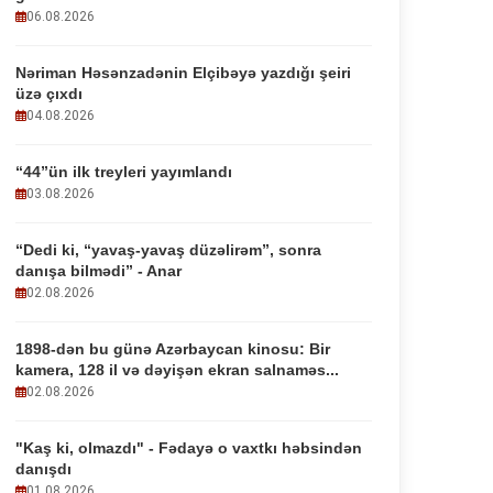
06.08.2026
Nəriman Həsənzadənin Elçibəyə yazdığı şeiri
üzə çıxdı
04.08.2026
“44”ün ilk treyleri yayımlandı
03.08.2026
“Dedi ki, “yavaş-yavaş düzəlirəm”, sonra
danışa bilmədi” - Anar
02.08.2026
1898-dən bu günə Azərbaycan kinosu: Bir
kamera, 128 il və dəyişən ekran salnaməs...
02.08.2026
"Kaş ki, olmazdı" - Fədayə o vaxtkı həbsindən
danışdı
01.08.2026