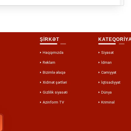
ŞİRKƏT
KATEQORİY
Haqqımızda
Siyasət
Reklam
İdman
Bizimlə əlaqə
Cəmiyyət
Xidmət şərtləri
İqtisadiyyat
Gizlilik siyasəti
Dünya
Azinform TV
Kriminal