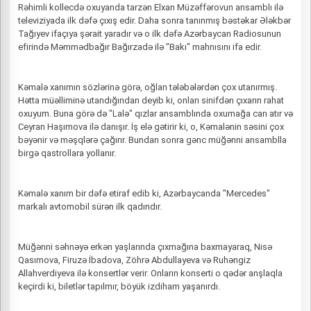
Rəhimli kollecdə oxuyanda tarzən Elxan Müzəffərovun ansamblı ilə
televiziyada ilk dəfə çıxış edir. Daha sonra tanınmış bəstəkar Ələkbər
Tağıyev ifaçıya şərait yaradır və o ilk dəfə Azərbaycan Radiosunun
efirində Məmmədbağır Bağırzadə ilə "Bakı" mahnısını ifa edir.
Kəmalə xanımın sözlərinə görə, oğlan tələbələrdən çox utanırmış.
Hətta müəlliminə utandığından deyib ki, onları sinifdən çıxarın rahat
oxuyum. Buna görə də "Lalə" qızlar ansamblında oxumağa can atır və
Ceyran Haşımova ilə danışır. İş elə gətirir ki, o, Kəmalənin səsini çox
bəyənir və məşqlərə çağırır. Bundan sonra gənc müğənni ansamblla
birgə qastrollara yollanır.
Kəmalə xanım bir dəfə etiraf edib ki, Azərbaycanda "Mercedes"
markalı avtomobil sürən ilk qadındır.
Müğənni səhnəyə erkən yaşlarında çıxmağına baxmayaraq, Nisə
Qasımova, Firuzə İbadova, Zöhrə Abdullayeva və Ruhəngiz
Allahverdiyeva ilə konsertlər verir. Onların konserti o qədər anşlaqla
keçirdi ki, biletlər tapılmır, böyük izdiham yaşanırdı.