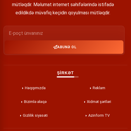
mütləqdir. Məlumat internet səhifələrində istifadə
edildikdə müvafiq keçidin qoyulması mütləqdir.
ABUNƏ OL
ŞİRKƏT
Haqqımızda
Reklam
Bizimlə əlaqə
Xidmət şərtləri
Gizlilik siyasəti
Azinform TV