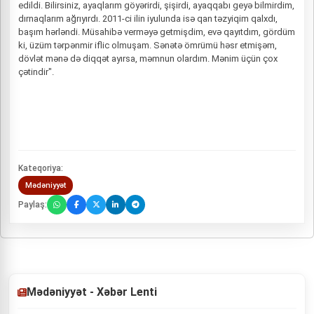
edildi. Bilirsiniz, ayaqlarım göyərirdi, şişirdi, ayaqqabı geyə bilmirdim,
dırnaqlarım ağrıyırdı. 2011-ci ilin iyulunda isə qan təzyiqim qalxdı,
başım hərləndi. Müsahibə verməyə getmişdim, evə qayıtdım, gördüm
ki, üzüm tərpənmir iflic olmuşam. Sənətə ömrümü həsr etmişəm,
dövlət mənə də diqqət ayırsa, məmnun olardım. Mənim üçün çox
çətindir".
Kateqoriya:
Mədəniyyət
Paylaş:
Mədəniyyət - Xəbər Lenti