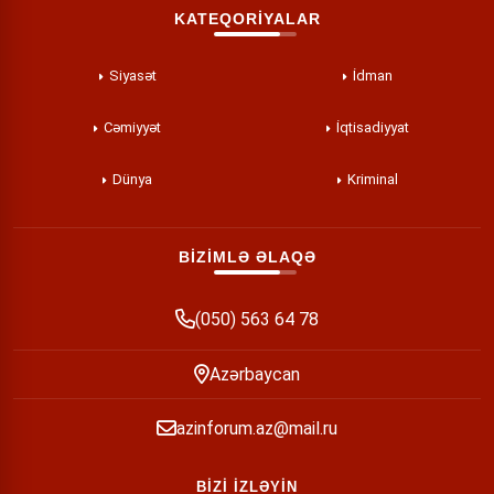
KATEQORİYALAR
Siyasət
İdman
Cəmiyyət
İqtisadiyyat
Dünya
Kriminal
BİZİMLƏ ƏLAQƏ
(050) 563 64 78
Azərbaycan
azinforum.az@mail.ru
BİZİ İZLƏYİN