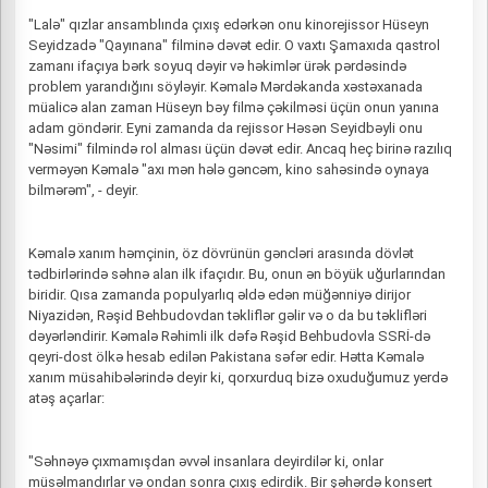
"Lalə" qızlar ansamblında çıxış edərkən onu kinorejissor Hüseyn
Seyidzadə "Qayınana" filminə dəvət edir. O vaxtı Şamaxıda qastrol
zamanı ifaçıya bərk soyuq dəyir və həkimlər ürək pərdəsində
problem yarandığını söyləyir. Kəmalə Mərdəkanda xəstəxanada
müalicə alan zaman Hüseyn bəy filmə çəkilməsi üçün onun yanına
adam göndərir. Eyni zamanda da rejissor Həsən Seyidbəyli onu
"Nəsimi" filmində rol alması üçün dəvət edir. Ancaq heç birinə razılıq
verməyən Kəmalə "axı mən hələ gəncəm, kino sahəsində oynaya
bilmərəm", - deyir.
Kəmalə xanım həmçinin, öz dövrünün gəncləri arasında dövlət
tədbirlərində səhnə alan ilk ifaçıdır. Bu, onun ən böyük uğurlarından
biridir. Qısa zamanda populyarlıq əldə edən müğənniyə dirijor
Niyazidən, Rəşid Behbudovdan təkliflər gəlir və o da bu təklifləri
dəyərləndirir. Kəmalə Rəhimli ilk dəfə Rəşid Behbudovla SSRİ-də
qeyri-dost ölkə hesab edilən Pakistana səfər edir. Hətta Kəmalə
xanım müsahibələrində deyir ki, qorxurduq bizə oxuduğumuz yerdə
atəş açarlar:
"Səhnəyə çıxmamışdan əvvəl insanlara deyirdilər ki, onlar
müsəlmandırlar və ondan sonra çıxış edirdik. Bir şəhərdə konsert