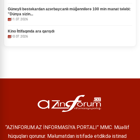
Güneyli bəstəkardan azərbaycanlı müğənnilərə 100 min manat tələbi:
"Dünya sizin...
31.07.2026
Kino İttifaqında ara qarışdı
30.07.2026
“AZİNFORUM.AZ İNFORMASİYA PORTALI” MMC. Müəllif
hüquqları qorunur. Məlumatdan istifadə etdikdə istinad