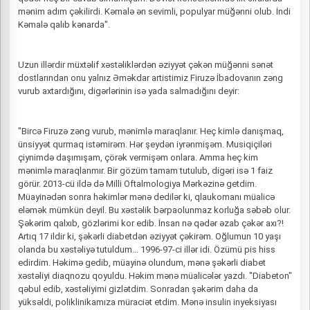
mənim adım çəkilirdi. Kəmalə ən sevimli, populyar müğənni olub. İndi
Kəmalə qalıb kənarda".
Uzun illərdir müxtəlif xəstəliklərdən əziyyət çəkən müğənni sənət
dostlarından onu yalnız Əməkdar artistimiz Firuzə İbadovanın zəng
vurub axtardığını, digərlərinin isə yada salmadığını deyir:
"Bircə Firuzə zəng vurub, mənimlə maraqlanır. Heç kimlə danışmaq,
ünsiyyət qurmaq istəmirəm. Hər şeydən iyrənmişəm. Musiqiçiləri
çiynimdə daşımışam, çörək vermişəm onlara. Amma heç kim
mənimlə maraqlanmır. Bir gözüm tamam tutulub, digəri isə 1 faiz
görür. 2013-cü ildə də Milli Oftalmologiya Mərkəzinə getdim.
Müayinədən sonra həkimlər mənə dedilər ki, qlaukomanı müalicə
eləmək mümkün deyil. Bu xəstəlik bərpaolunmaz korluğa səbəb olur.
Şəkərim qalxıb, gözlərimi kor edib. İnsan nə qədər əzab çəkər axı?!
Artıq 17 ildir ki, şəkərli diabetdən əziyyət çəkirəm. Oğlumun 10 yaşı
olanda bu xəstəliyə tutuldum... 1996-97-ci illər idi. Özümü pis hiss
edirdim. Həkimə gedib, müayinə olundum, mənə şəkərli diabet
xəstəliyi diaqnozu qoyuldu. Həkim mənə müalicələr yazdı. "Diabeton"
qəbul edib, xəstəliyimi gizlətdim. Sonradan şəkərim daha da
yüksəldi, poliklinikamıza müraciət etdim. Mənə insulin inyeksiyası