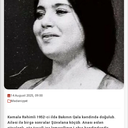
14 August 2025, 09:00
Mədəniyyət
Kəmalə Rəhimli 1952-ci ildə Bakının Qala kəndində doğulub.
Ailəsi ilə birgə sonralar Şüvəlana köçüb. Anası əslən
şüvəlanlı, ata tərəfi isə İsmayıllının Lahıc kəndindəndir.