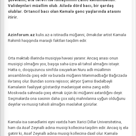
Valideynləri müəllim olub. Ailədə dörd bacı, bir qardaş
olublar. Ortancıl bacı olan Kəmalə gənc yaşlarında atasını
itirir.
Azinforum.az
kulis.az-a istinadla müğənni, Əməkdar artist Kəmalə
Rəhimli haqqında maraqlı faktları təqdim edir.
Orta məktəb illərində musiqiyə həvəsi yaranır. Ancaq anası onun
musiqiçi olmağını yox, başqa sahə üzrə ali təhsil almağını istəyir.
Hətta o, doqquzuncu sinifdə oxuyarkən Nuru adlı müəllimin
ansamblında çıxış edir və burada müğənni Məmmədbağır Bağırzadə
ilə tanış olur. Bundan sonra rejissor, aktyor Şəmsi Bədəlbəyli
Kəmalənin fəaliyyət göstərdiyi mədəniyyət evinə zəng edib
Moskvada səhnədə çıxış etmək üçün iki müğənni axtardığını deyir.
Seçmələrdə ona səsinin daha çox xalq mahnılarına uyğun olduğunu
deyirlər və musiqi təhsili almağını məsləhət görürlər.
Kəmalə isə sənədlərini eyni vaxtda həm Xarici Dillər Universitetinə,
həm də Asəf Zeynallı adına musiqi kollecinə təqdim edir. Ancaq iş elə
gətirir ki, Asəf Zeynallı adına musiqi kollecinə daxil olur. Kəmalə