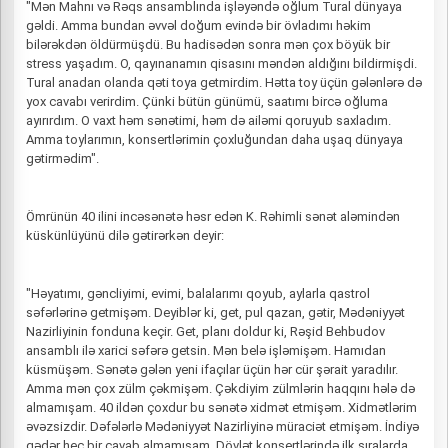
"Mən Mahnı və Rəqs ansamblında işləyəndə oğlum Tural dünyaya
gəldi. Amma bundan əvvəl doğum evində bir övladımı həkim
bilərəkdən öldürmüşdü. Bu hadisədən sonra mən çox böyük bir
stress yaşadım. O, qayınanamın qisasını məndən aldığını bildirmişdi.
Tural anadan olanda qəti toya getmirdim. Hətta toy üçün gələnlərə də
yox cavabı verirdim. Çünki bütün günümü, saatımı bircə oğluma
ayırırdım. O vaxt həm sənətimi, həm də ailəmi qoruyub saxladım.
Amma toylarımın, konsertlərimin çoxluğundan daha uşaq dünyaya
gətirmədim".
Ömrünün 40 ilini incəsənətə həsr edən K. Rəhimli sənət aləmindən
küskünlüyünü dilə gətirərkən deyir:
"Həyatımı, gəncliyimi, evimi, balalarımı qoyub, aylarla qastrol
səfərlərinə getmişəm. Deyiblər ki, get, pul qazan, gətir, Mədəniyyət
Nazirliyinin fonduna keçir. Get, planı doldur ki, Rəşid Behbudov
ansamblı ilə xarici səfərə getsin. Mən belə işləmişəm. Hamıdan
küsmüşəm. Sənətə gələn yeni ifaçılar üçün hər cür şərait yaradılır.
Amma mən çox zülm çəkmişəm. Çəkdiyim zülmlərin haqqını hələ də
almamışam. 40 ildən çoxdur bu sənətə xidmət etmişəm. Xidmətlərim
əvəzsizdir. Dəfələrlə Mədəniyyət Nazirliyinə müraciət etmişəm. İndiyə
qədər heç bir cavab almamışam. Dövlət konsertlərində ilk sıralarda