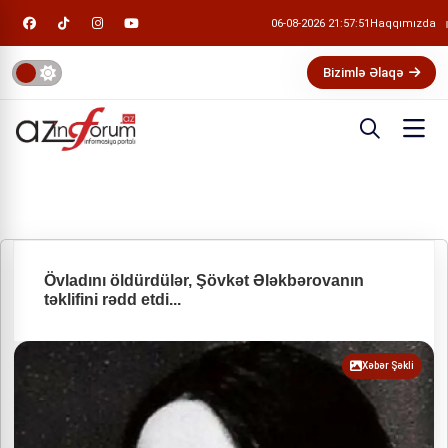
06-08-2026 21:57:52
Haqqımızda
Bizimlə Əlaqə
Övladını öldürdülər, Şövkət Ələkbərovanın
təklifini rədd etdi...
Xəbər Şəkli