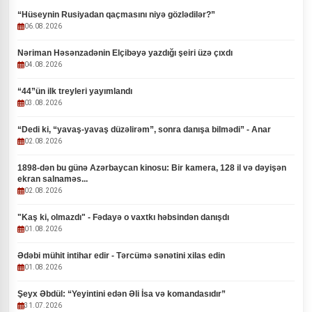
“Hüseynin Rusiyadan qaçmasını niyə gözlədilər?”
06.08.2026
Nəriman Həsənzadənin Elçibəyə yazdığı şeiri üzə çıxdı
04.08.2026
“44”ün ilk treyleri yayımlandı
03.08.2026
“Dedi ki, “yavaş-yavaş düzəlirəm”, sonra danışa bilmədi” - Anar
02.08.2026
1898-dən bu günə Azərbaycan kinosu: Bir kamera, 128 il və dəyişən
ekran salnaməs...
02.08.2026
"Kaş ki, olmazdı" - Fədayə o vaxtkı həbsindən danışdı
01.08.2026
Ədəbi mühit intihar edir - Tərcümə sənətini xilas edin
01.08.2026
Şeyx Əbdül: “Yeyintini edən Əli İsa və komandasıdır”
31.07.2026