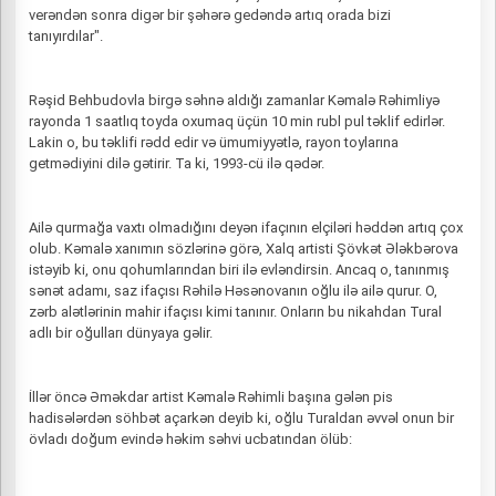
verəndən sonra digər bir şəhərə gedəndə artıq orada bizi
tanıyırdılar".
Rəşid Behbudovla birgə səhnə aldığı zamanlar Kəmalə Rəhimliyə
rayonda 1 saatlıq toyda oxumaq üçün 10 min rubl pul təklif edirlər.
Lakin o, bu təklifi rədd edir və ümumiyyətlə, rayon toylarına
getmədiyini dilə gətirir. Ta ki, 1993-cü ilə qədər.
Ailə qurmağa vaxtı olmadığını deyən ifaçının elçiləri həddən artıq çox
olub. Kəmalə xanımın sözlərinə görə, Xalq artisti Şövkət Ələkbərova
istəyib ki, onu qohumlarından biri ilə evləndirsin. Ancaq o, tanınmış
sənət adamı, saz ifaçısı Rəhilə Həsənovanın oğlu ilə ailə qurur. O,
zərb alətlərinin mahir ifaçısı kimi tanınır. Onların bu nikahdan Tural
adlı bir oğulları dünyaya gəlir.
İllər öncə Əməkdar artist Kəmalə Rəhimli başına gələn pis
hadisələrdən söhbət açarkən deyib ki, oğlu Turaldan əvvəl onun bir
övladı doğum evində həkim səhvi ucbatından ölüb: