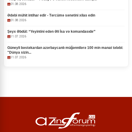
01.08.2026
Ədəbi mühit intihar edir - Tərcümə sənətini xilas edin
01.08.2026
Şeyx Əbdül: “Yeyintini edən Əli İsa və komandasıdır”
31.07.2026
Güneyli bəstəkardan azərbaycanlı müğənnilərə 100 min manat tələbi:
"Dünya sizin...
31.07.2026