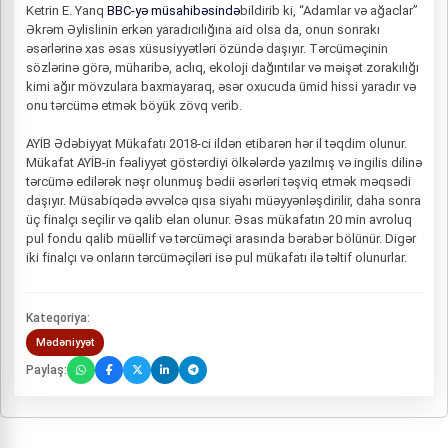
Ketrin E. Yanq
BBC-yə müsahibəsində
bildirib ki, “Adamlar və ağaclar”
Əkrəm Əylislinin erkən yaradıcılığına aid olsa da, onun sonrakı
əsərlərinə xas əsas xüsusiyyətləri özündə daşıyır. Tərcüməçinin
sözlərinə görə, müharibə, aclıq, ekoloji dağıntılar və məişət zorakılığı
kimi ağır mövzulara baxmayaraq, əsər oxucuda ümid hissi yaradır və
onu tərcümə etmək böyük zövq verib.
AYİB Ədəbiyyat Mükafatı 2018-ci ildən etibarən hər il təqdim olunur.
Mükafat AYİB-in fəaliyyət göstərdiyi ölkələrdə yazılmış və ingilis dilinə
tərcümə edilərək nəşr olunmuş bədii əsərləri təşviq etmək məqsədi
daşıyır. Müsabiqədə əvvəlcə qısa siyahı müəyyənləşdirilir, daha sonra
üç finalçı seçilir və qalib elan olunur. Əsas mükafatın 20 min avroluq
pul fondu qalib müəllif və tərcüməçi arasında bərabər bölünür. Digər
iki finalçı və onların tərcüməçiləri isə pul mükafatı ilə təltif olunurlar.
Kateqoriya:
Mədəniyyət
Paylaş: