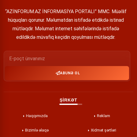
“AZİNFORUM.AZ İNFORMASİYA PORTALI” MMC. Müəllif
hüquqları qorunur. Məlumatdan istifadə etdikdə istinad
mütləqdir. Məlumat internet səhifələrində istifadə
edildikdə müvafiq keçidin qoyulması mütləqdir.
ABUNƏ OL
ŞİRKƏT
Haqqımızda
Reklam
Bizimlə əlaqə
Xidmət şərtləri