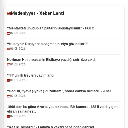
Mədəniyyət - Xəbər Lenti
"Mentaliteti unudub alt paltarını alqışlayırsınız" - FOTO
07.08.2026
“Hüseynin Rusiyadan qaçmasını niyə gözlədilər?”
06.08.2026
Nəriman Həsənzadənin Elçibəyə yazdığı şeiri üzə çıxdı
04.08.2026
“44”ün ilk treyleri yayımlandı
03.08.2026
“Dedi ki, “yavaş-yavaş düzəlirəm”, sonra danışa bilmədi” - Anar
02.08.2026
1898-dən bu günə Azərbaycan kinosu: Bir kamera, 128 il və dəyişən
ekran salnaməs...
02.08.2026
"Kaş ki, olmazdı" - Fədayə o vaxtkı həbsindən danışdı