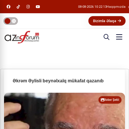
08-08-2026 10:22:14
Haqqımızda
Bizimlə Əlaqə
Əkrəm Əylisli beynəlxalq mükafat qazanıb
Xəbər Şəkli