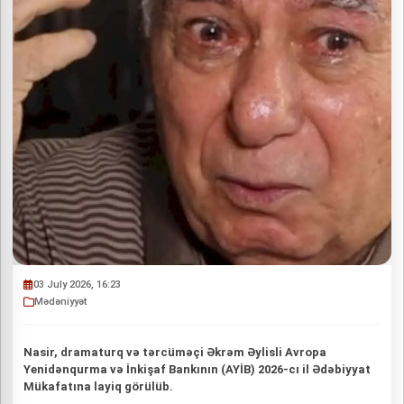
03 July 2026, 16:23
Mədəniyyət
Nasir, dramaturq və tərcüməçi Əkrəm Əylisli Avropa
Yenidənqurma və İnkişaf Bankının (AYİB) 2026-cı il Ədəbiyyat
Mükafatına layiq görülüb.