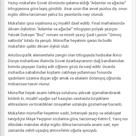
Yazıçı mükafata Sovet dövründə qələmə aldığı “Adamlar və ağaclar”
trilogiyasına görə layiq görülüb. Əsər uzun illər əvvəl yazılsa da, onun
ingilis dilinə tərcüməsi yalnız bu yaxınlarda nəşr olunub.
Mükafatın qısa siyahısına üç müəllif daxil edilib. Final mərhələsində
Əkrəm Əylislinin “Adamlar və ağaclar” trilogiyası polyak yazıçısı
Yatsek Dukayın “Buz” romanı və misirli yazıçı Şadi Lyuisin “Qrinviç
xəttində” kitabı ilə yarışıb. Münsiflər heyətinin qərarı ilə builki
mükafatın qalibi Əkrəm Əylisli olub.
Avtobioqrafik elementlərlə zəngin olan trilogiyada hadisələr İkinci
Dünya müharibəsi illərində Sovet Azərbaycanının dağ kəndlərindən
birində yaşayan Sadıq adlı oğlanın gözü ilə nəql edilir. Əsərdə
müharibə səbəbindən kişilərin cəbhəyə yollanması fonunda
qadınların üzərinə düşən ağır əmək və ailələrin dolanışıq uğrunda
mübarizəsi təsvir olunur.
Münsiflər heyəti əsərin təhkiyə üslubunu yüksək qiymətləndirərək
bildirib ki, müəllif uşağın saf baxışları vasitəsilə böyüklərin
ehtiraslarını və törətdikləri cinayətləri ustalıqla göstərməyi bacarıb.
Mükafatın münsiflər heyətinin sədri, britaniyalı yazıçı və ədəbiyyat
tənqidçisi Maya Yaqqinin sözlərinə görə, tərcüməçi Ketrin E. Yanq rus
dilindəki mətndən etdiyi ingilis dilinə tərcümədə əsərin sərt, eyni
zamanda sehrli uşaqlıq atmosferini uğurla qoruyub.