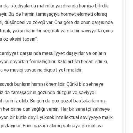
xanda, studiyalarda mahnılar yazdıranda həmişə bilirdik
izləyir. Biz də həmin tamaşaçıya hörmət əlaməti olaraq
si, düşüncəsi və zövqü var. Ona görə də onun qarşısında
mək, yaxşı mahnılar seçmək və elə bir səviyyədə çıxış
 öz əksini tapsın”.
cəmiyyət qarşısında məsuliyyət daşıyırlar və onların
 dəyərləri formalaşdırır. Xalq artisti hesab edir ki,
na və musiqi savadına diqqət yetirməlidir:
 savadı bunların hamısı önəmlidir. Çünki biz səhnəyə
imiz də tamaşaçının gözündə düzgün və səviyyəli
ahilərimiz olub. Bu gün də çox gözəl bəstəkarlarımız,
n hər birinə can sağlığı versin. Hər bir sənətçi səhnəyə
yən bir kütlə deyil, yüksək intellektual səviyyəyə malik
gözləyirlər. Bunu nəzərə alaraq səhnəyə çıxmalı və