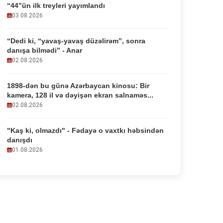
“44”ün ilk treyleri yayımlandı
03.08.2026
“Dedi ki, “yavaş-yavaş düzəlirəm”, sonra
danışa bilmədi” - Anar
02.08.2026
1898-dən bu günə Azərbaycan kinosu: Bir
kamera, 128 il və dəyişən ekran salnaməs...
02.08.2026
"Kaş ki, olmazdı" - Fədayə o vaxtkı həbsindən
danışdı
01.08.2026