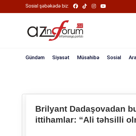
Sosial şəbəkədə biz:
Gündəm
Siyasət
Müsahibə
Sosial
Ar
Brilyant Dadaşovadan bu
ittihamlar: “Ali təhsilli o