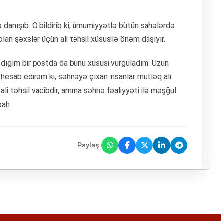
 danışıb. O bildirib ki, ümumiyyətlə bütün sahələrdə
 olan şəxslər üçün ali təhsil xüsusilə önəm daşıyır.
aşdığım bir postda da bunu xüsusi vurğuladım. Uzun
 hesab edirəm ki, səhnəyə çıxan insanlar mütləq ali
 ali təhsil vacibdir, amma səhnə fəaliyyəti ilə məşğul
bah
Paylaş: