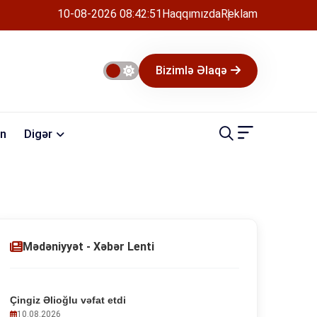
10-08-2026 08:42:52
Haqqımızda
Reklam
Bizimlə Əlaqə
n
Digər
Mədəniyyət - Xəbər Lenti
Çingiz Əlioğlu vəfat etdi
10.08.2026