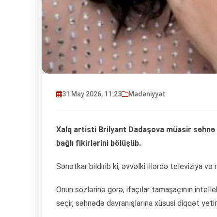
31 May 2026, 11:23
Mədəniyyət
Xalq artisti Brilyant Dadaşova müasir səhnə 
bağlı fikirlərini bölüşüb.
Sənətkar bildirib ki, əvvəlki illərdə televiziya və
Onun sözlərinə görə, ifaçılar tamaşaçının intell
seçir, səhnədə davranışlarına xüsusi diqqət yetiri