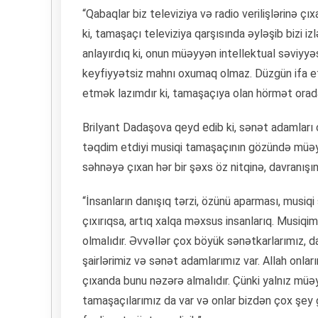
“Qabaqlar biz televiziya və radio verilişlərinə çı
ki, tamaşaçı televiziya qarşısında əyləşib bizi 
anlayırdıq ki, onun müəyyən intellektual səviyyə
keyfiyyətsiz mahnı oxumaq olmaz. Düzgün ifa et
etmək lazımdır ki, tamaşaçıya olan hörmət orada
Brilyant Dadaşova qeyd edib ki, sənət adamları 
təqdim etdiyi musiqi tamaşaçının gözündə müəyyən
səhnəyə çıxan hər bir şəxs öz nitqinə, davranışı
“İnsanların danışıq tərzi, özünü aparması, musiqi
çıxırıqsa, artıq xalqa məxsus insanlarıq. Musiq
olmalıdır. Əvvəllər çox böyük sənətkarlarımız, d
şairlərimiz və sənət adamlarımız var. Allah onları
çıxanda bunu nəzərə almalıdır. Çünki yalnız müəy
tamaşaçılarımız da var və onlar bizdən çox şey 