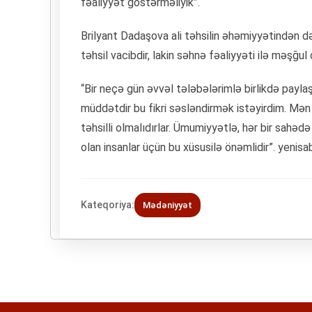
fəaliyyət göstərməliyik”.
Brilyant Dadaşova ali təhsilin əhəmiyyətindən də
təhsil vacibdir, lakin səhnə fəaliyyəti ilə məşğul
“Bir neçə gün əvvəl tələbələrimlə birlikdə payl
müddətdir bu fikri səsləndirmək istəyirdim. Mən
təhsilli olmalıdırlar. Ümumiyyətlə, hər bir sahədə
olan insanlar üçün bu xüsusilə önəmlidir”. yenisa
Kateqoriya:
Mədəniyyət