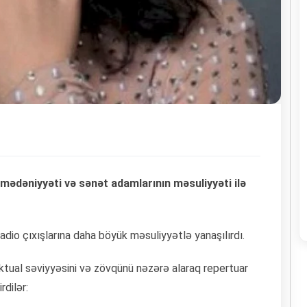
mədəniyyəti və sənət adamlarının məsuliyyəti ilə
 radio çıxışlarına daha böyük məsuliyyətlə yanaşılırdı.
ektual səviyyəsini və zövqünü nəzərə alaraq repertuar
rdilər: