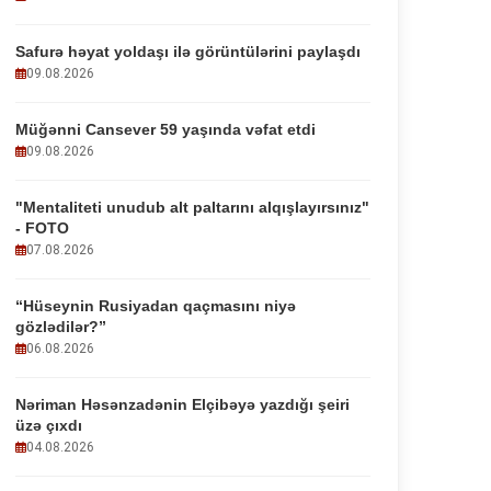
Safurə həyat yoldaşı ilə görüntülərini paylaşdı
09.08.2026
Müğənni Cansever 59 yaşında vəfat etdi
09.08.2026
"Mentaliteti unudub alt paltarını alqışlayırsınız"
- FOTO
07.08.2026
“Hüseynin Rusiyadan qaçmasını niyə
gözlədilər?”
06.08.2026
Nəriman Həsənzadənin Elçibəyə yazdığı şeiri
üzə çıxdı
04.08.2026