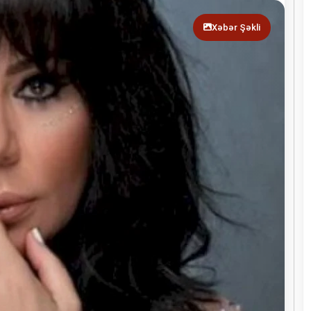
Xəbər Şəkli