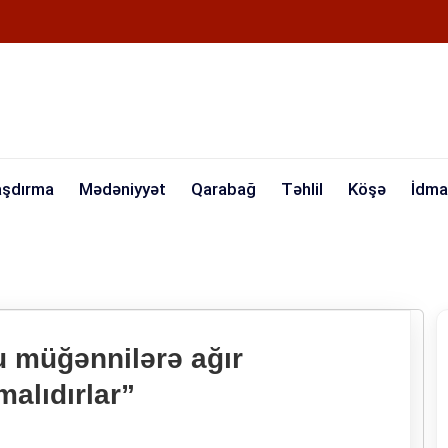
aşdırma
Mədəniyyət
Qarabağ
Təhlil
Köşə
İdma
 müğənnilərə ağır
lmalıdırlar”