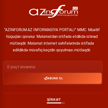
“AZİNFORUM.AZ İNFORMASİYA PORTALI” MMC. Müəllif
hüquqları qorunur. Məlumatdan istifadə etdikdə istinad
mütləqdir. Məlumat internet səhifələrində istifadə
edildikdə müvafiq keçidin qoyulması mütləqdir.
ABUNƏ OL
ŞİRKƏT