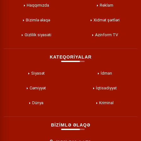
Haqqımızda
Reklam
Bizimlə əlaqə
Xidmət şərtləri
Gizlilik siyasəti
Azinform TV
KATEQORİYALAR
Siyasət
İdman
Cəmiyyət
İqtisadiyyat
Dünya
Kriminal
BİZİMLƏ ƏLAQƏ