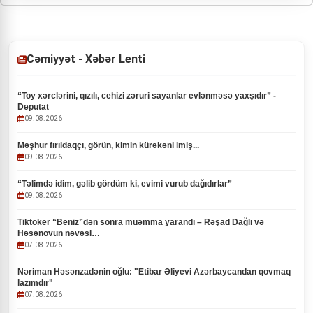
Cəmiyyət - Xəbər Lenti
“Toy xərclərini, qızılı, cehizi zəruri sayanlar evlənməsə yaxşıdır” -
Deputat
09.08.2026
Məşhur fırıldaqçı, görün, kimin kürəkəni imiş...
09.08.2026
“Təlimdə idim, gəlib gördüm ki, evimi vurub dağıdırlar”
09.08.2026
Tiktoker “Beniz”dən sonra müəmma yarandı – Rəşad Dağlı və
Həsənovun nəvəsi…
07.08.2026
Nəriman Həsənzadənin oğlu: "Etibar Əliyevi Azərbaycandan qovmaq
lazımdır"
07.08.2026