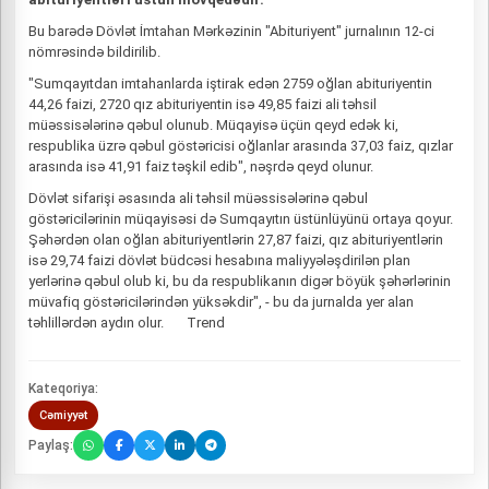
Bu barədə Dövlət İmtahan Mərkəzinin "Abituriyent" jurnalının 12-ci
nömrəsində bildirilib.
"Sumqayıtdan imtahanlarda iştirak edən 2759 oğlan abituriyentin
44,26 faizi, 2720 qız abituriyentin isə 49,85 faizi ali təhsil
müəssisələrinə qəbul olunub. Müqayisə üçün qeyd edək ki,
respublika üzrə qəbul göstəricisi oğlanlar arasında 37,03 faiz, qızlar
arasında isə 41,91 faiz təşkil edib", nəşrdə qeyd olunur.
Dövlət sifarişi əsasında ali təhsil müəssisələrinə qəbul
göstəricilərinin müqayisəsi də Sumqayıtın üstünlüyünü ortaya qoyur.
Şəhərdən olan oğlan abituriyentlərin 27,87 faizi, qız abituriyentlərin
isə 29,74 faizi dövlət büdcəsi hesabına maliyyələşdirilən plan
yerlərinə qəbul olub ki, bu da respublikanın digər böyük şəhərlərinin
müvafiq göstəricilərindən yüksəkdir", - bu da jurnalda yer alan
təhlillərdən aydın olur. Trend
Kateqoriya:
Cəmiyyət
Paylaş: