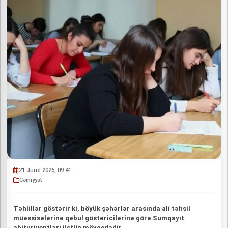
21 June 2026, 09:41
Cəmiyyət
Təhlillər göstərir ki, böyük şəhərlər arasında ali təhsil
müəssisələrinə qəbul göstəricilərinə görə Sumqayıt
abituriyentləri üstün mövqedədir.