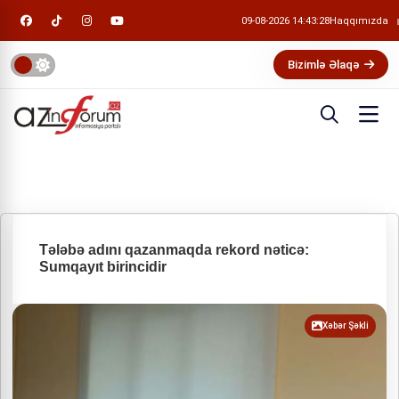
09-08-2026 14:43:28
Haqqımızda
Bizimlə Əlaqə
Tələbə adını qazanmaqda rekord nəticə:
Sumqayıt birincidir
Xəbər Şəkli