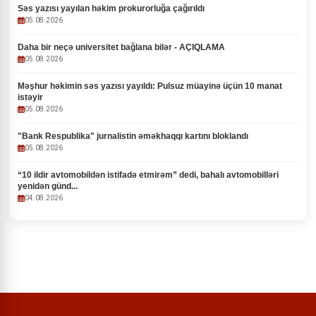
Səs yazısı yayılan həkim prokurorluğa çağırıldı
05.08.2026
Daha bir neçə universitet bağlana bilər - AÇIQLAMA
05.08.2026
Məşhur həkimin səs yazısı yayıldı: Pulsuz müayinə üçün 10 manat
istəyir
05.08.2026
"Bank Respublika" jurnalistin əməkhaqqı kartını bloklandı
05.08.2026
“10 ildir avtomobildən istifadə etmirəm” dedi, bahalı avtomobilləri
yenidən günd...
04.08.2026