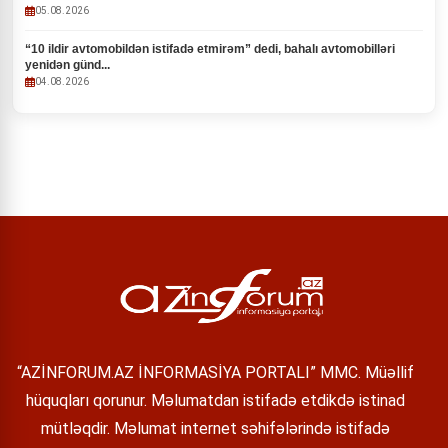
05.08.2026
“10 ildir avtomobildən istifadə etmirəm” dedi, bahalı avtomobilləri
yenidən günd...
04.08.2026
“AZİNFORUM.AZ İNFORMASİYA PORTALI” MMC. Müəllif
hüquqları qorunur. Məlumatdan istifadə etdikdə istinad
mütləqdir. Məlumat internet səhifələrində istifadə