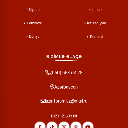
Siyasət
İdman
Cəmiyyət
İqtisadiyyat
Dünya
Kriminal
BİZİMLƏ ƏLAQƏ
(050) 563 64 78
Azərbaycan
azinforum.az@mail.ru
BİZİ İZLƏYİN