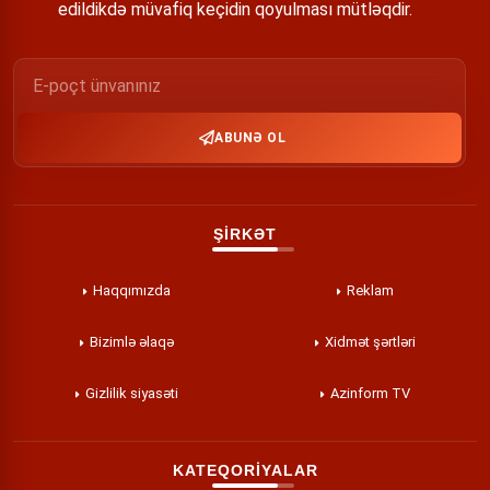
edildikdə müvafiq keçidin qoyulması mütləqdir.
ABUNƏ OL
ŞİRKƏT
Haqqımızda
Reklam
Bizimlə əlaqə
Xidmət şərtləri
Gizlilik siyasəti
Azinform TV
KATEQORİYALAR