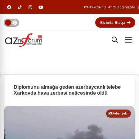
09-08-2026 10:34:13
Haqqımızda
Bizimlə Əlaqə
Diplomunu almağa gedən azərbaycanlı tələbə
Xarkovda hava zərbəsi nəticəsində öldü
Xəbər Şəkli