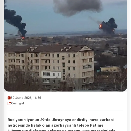
30 June 2026, 16:56
Cəmiyyət
Rusiyanın iyunun 29-da Ukraynaya endirdiyi hava zərbəsi
nəticəsində həlak olan azərbaycanlı tələbə Fatimə
Hüseynova diplomunu almaq və məzuniyyət mərasimində