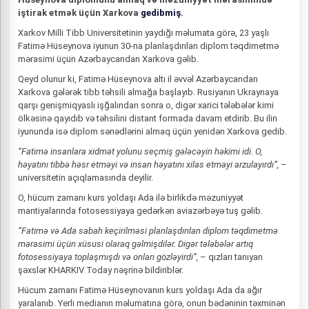
iştirak etmək üçün Xarkova
gedibmiş.
Xarkov Milli Tibb Universitetinin yaydığı məlumata görə, 23 yaşlı
Fatimə Hüseynova iyunun 30-na planlaşdırılan diplom təqdimetmə
mərasimi üçün Azərbaycandan Xarkova gəlib.
Qeyd olunur ki, Fatimə Hüseynova altı il əvvəl Azərbaycandan
Xarkova gələrək tibb təhsili almağa başlayıb. Rusiyanın Ukraynaya
qarşı genişmiqyaslı işğalından sonra o, digər xarici tələbələr kimi
ölkəsinə qayıdıb və təhsilini distant formada davam etdirib. Bu ilin
iyununda isə diplom sənədlərini almaq üçün yenidən Xarkova gedib.
“Fatimə insanlara xidmət yolunu seçmiş gələcəyin həkimi idi. O,
həyatını tibbə həsr etməyi və insan həyatını xilas etməyi arzulayırdı”,
–
universitetin açıqlamasında deyilir.
O, hücum zamanı kurs yoldaşı Ada ilə birlikdə məzuniyyət
mantiyalarında fotosessiyaya gedərkən aviazərbəyə tuş gəlib.
“Fatimə və Ada sabah keçirilməsi planlaşdırılan diplom təqdimetmə
mərasimi üçün xüsusi olaraq gəlmişdilər. Digər tələbələr artıq
fotosessiyaya toplaşmışdı və onları gözləyirdi”,
– qızları tanıyan
şəxslər KHARKIV Today nəşrinə bildiriblər.
Hücum zamanı Fatimə Hüseynovanın kurs yoldaşı Ada da ağır
yaralanıb. Yerli medianın məlumatına görə, onun bədəninin təxminən