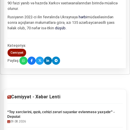
90 faizi yanıb və hazırda Xarkov xəstəxanalarından birində müalicə
olunur.
Rusiyanın 2022-ci ilin fevralında Ukraynaya
hərbi
müdaxiləsindən
sonra açıqlanan məlumatlara görə, azı 135 azərbaycanəsilli şəxs
həlak olub, 70 nəfər isə itkin
düşüb.
Kateqoriya:
Cəmiyyət
Paylaş:
Cəmiyyət - Xəbər Lenti
“Toy xərclərini, qızılı, cehizi zəruri sayanlar evlənməsə yaxşıdır” -
Deputat
09.08.2026