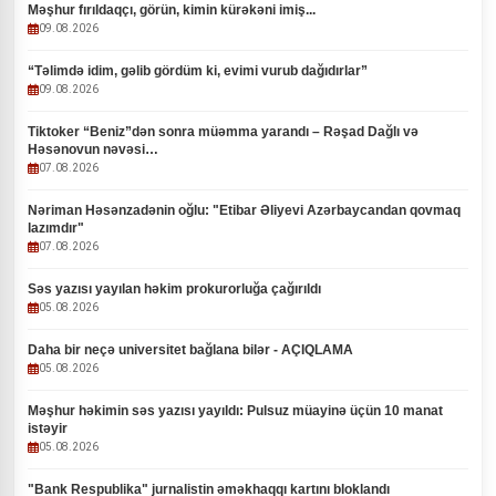
Məşhur fırıldaqçı, görün, kimin kürəkəni imiş...
09.08.2026
“Təlimdə idim, gəlib gördüm ki, evimi vurub dağıdırlar”
09.08.2026
Tiktoker “Beniz”dən sonra müəmma yarandı – Rəşad Dağlı və
Həsənovun nəvəsi…
07.08.2026
Nəriman Həsənzadənin oğlu: "Etibar Əliyevi Azərbaycandan qovmaq
lazımdır"
07.08.2026
Səs yazısı yayılan həkim prokurorluğa çağırıldı
05.08.2026
Daha bir neçə universitet bağlana bilər - AÇIQLAMA
05.08.2026
Məşhur həkimin səs yazısı yayıldı: Pulsuz müayinə üçün 10 manat
istəyir
05.08.2026
"Bank Respublika" jurnalistin əməkhaqqı kartını bloklandı