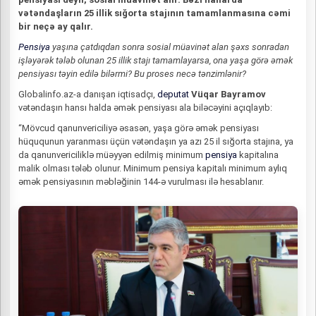
vətəndaşların 25 illik sığorta stajının tamamlanmasına cəmi
bir neçə ay qalır.
Pensiya
yaşına çatdıqdan sonra sosial müavinət alan şəxs sonradan
işləyərək tələb olunan 25 illik stajı tamamlayarsa, ona yaşa görə əmək
pensiyası təyin edilə bilərmi? Bu proses necə tənzimlənir?
Globalinfo.az-a danışan iqtisadçı,
deputat
Vüqar Bayramov
vətəndaşın hansı halda əmək pensiyası ala biləcəyini açıqlayıb:
“Mövcud qanunvericiliyə əsasən, yaşa görə əmək pensiyası
hüququnun yaranması üçün vətəndaşın ya azı 25 il sığorta stajına, ya
da qanunvericiliklə müəyyən edilmiş minimum
pensiya
kapitalına
malik olması tələb olunur. Minimum pensiya kapitalı minimum aylıq
əmək pensiyasının məbləğinin 144-ə vurulması ilə hesablanır.