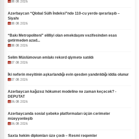
08.08.2026
Azərbaycan “Qlobal Sülh İndeksi”ndə 110-cu yerdə qərarlaşıb –
Siyahı
08.08.2026
“Bakı Metropoliteni” əlilliyi olan əməkdaşını vəzifəsindən əsas
gətirmədən azad...
08.08.2026
Səlim Müslümovun əmlakı rekord qiymətə satıldı
07.08.2026
İki nəfərin meyitinin aşkarlandığı evin qəsdən yandırıldığı iddia olunur
07.08.2026
Azərbaycan kağızsız hökumət modelinə nə zaman keçəcək? -
DEPUTAT
06.08.2026
Azərbaycanda sosial şəbəkə platformaları üçün cərimələr
müəyyənləşib
06.08.2026
Saxta həkim diplomları üzə çıxdı – Rəsmi rəqəmlər