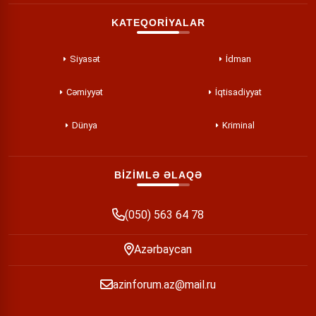
KATEQORİYALAR
Siyasət
İdman
Cəmiyyət
İqtisadiyyat
Dünya
Kriminal
BİZİMLƏ ƏLAQƏ
(050) 563 64 78
Azərbaycan
azinforum.az@mail.ru