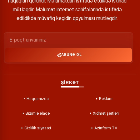
hüquqları qorunur. Məlumatdan istifadə etdikdə istinad
mütləqdir. Məlumat internet səhifələrində istifadə
edildikdə müvafiq keçidin qoyulması mütləqdir.
ABUNƏ OL
ŞİRKƏT
Haqqımızda
Reklam
Bizimlə əlaqə
Xidmət şərtləri
Gizlilik siyasəti
Azinform TV