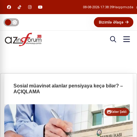
08-08-2026 17:38:40
Haqqımızda
Bizimlə Əlaqə
Sosial müavinət alanlar pensiyaya keçə bilər? –
AÇIQLAMA
Xəbər Şəkli