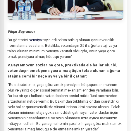
Vüqar Bayramov
Bu göstərici
pensiya
təyin edilərkən tətbiq olunan qanunvericilik
normalarına əsaslanır. Beləliklə, vətəndaşın 25 il sığorta stajı və ya
tələb olunan minimum pensiya kapitalı olduqda, onun yaşa görə
əmək pensiyası almaq hüququ yaranır”.
V.Bayramovun sözlərinə görə, praktikada elə hallar olur ki,
vətəndaşın əmək pensiyası almaq üçün tələb olunan sığorta
stajına cəmi bir neçə ay və ya bir il çatmır:
“Bu səbəbdən o, yaşa görə əmək pensiyası hüququndan məhrum
olur və yalnız digər sosial təminat mexanizmlərindən yararlana bilir.
Bu isə bir çox hallarda vətəndaşların sosial müdafiəsi baxımından
arzuolunan nəticə vermir. Bu baxımdan təklifimiz ondan ibarətdir ki,
belə hallar qanunvericilikdə xüsusi istisna kimi nəzərə alınsın. Tələb
olunan minimum staja çox az müddəti çatmayan vətəndaşlar üçün
pensiyanın hesablanması və təyin olunması üzrə ayrıca mexanizm
müəyyən edilsin. Bu yanaşma həmin şəxslərin yaşa görə məhz əmək
pensiyası almaq hüququ əldə etməsinə imkan yaradar”.