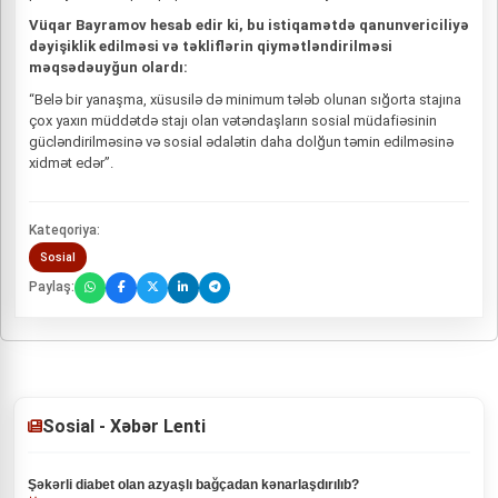
Vüqar Bayramov hesab edir ki, bu istiqamətdə qanunvericiliyə
dəyişiklik edilməsi və təkliflərin qiymətləndirilməsi
məqsədəuyğun olardı:
“Belə bir yanaşma, xüsusilə də minimum tələb olunan sığorta stajına
çox yaxın müddətdə stajı olan vətəndaşların sosial müdafiəsinin
gücləndirilməsinə və sosial ədalətin daha dolğun təmin edilməsinə
xidmət edər”.
Kateqoriya:
Sosial
Paylaş:
Sosial - Xəbər Lenti
Şəkərli diabet olan azyaşlı bağçadan kənarlaşdırılıb?