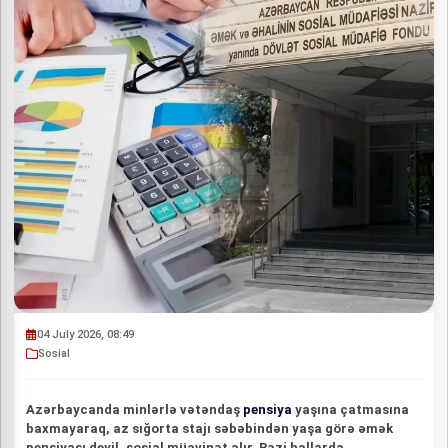
04 July 2026, 08:49
Sosial
Azərbaycanda minlərlə vətəndaş
pensiya
yaşına çatmasına
baxmayaraq, az sığorta stajı səbəbindən yaşa görə əmək
pensiyası deyil, sosial müavinət alır. Bəzi hallarda