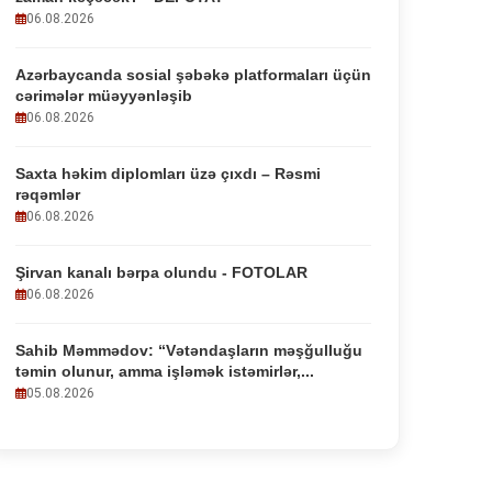
06.08.2026
Azərbaycanda sosial şəbəkə platformaları üçün
cərimələr müəyyənləşib
06.08.2026
Saxta həkim diplomları üzə çıxdı – Rəsmi
rəqəmlər
06.08.2026
Şirvan kanalı bərpa olundu - FOTOLAR
06.08.2026
Sahib Məmmədov: “Vətəndaşların məşğulluğu
təmin olunur, amma işləmək istəmirlər,...
05.08.2026