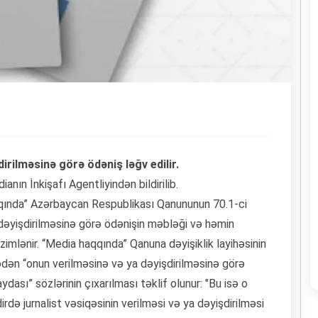
irilməsinə görə ödəniş ləğv edilir.
ın İnkişafı Agentliyindən bildirilib.
qqında” Azərbaycan Respublikası Qanununun 70.1-ci
a dəyişdirilməsinə görə ödənişin məbləği və həmin
imlənir. “Media haqqında” Qanuna dəyişiklik layihəsinin
dən “onun verilməsinə və ya dəyişdirilməsinə görə
ası” sözlərinin çıxarılması təklif olunur: "Bu isə o
rdə jurnalist vəsiqəsinin verilməsi və ya dəyişdirilməsi