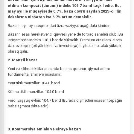
etdirən kompozit (ümumi) indeks 106.7 bənd təşkil edib. Bu,
may ayı ilə müqayisədə 0.7%, baza dövrü sayılan 2025-ci ilin
dekabrına nisbətən isə 6.7% artım deməkdir.
Bazarın ayrı-ayrı seqmentləri üzrə vəziyyət aşağıdakı kimidir:
Bazarın əsas hərəkətverici qüvvəsi yenə də torpaq sahələri olub. Bu
istiqamətdə indeks 118.1 bəndə yüksəlib. Premium ərazilərə, eləcə
də developer (böyük tikinti və investisiya) layihələrinə tələb yüksək
olaraq qalır.
2. Mənzil bazarı
Yeni və köhnə tikililər arasında balans qorunur, qiymət artımı
fundamental amillərə əsaslanır:
Yeni tikili mənzillər: 104.8 bənd
Köhnə tikili mənzillər: 104.0 bənd
Fərdi yaşayış evləri: 104.7 bənd (Burada qiymətləri əsasən torpağın
bahalaşması diktə edir).
3. Kommersiya əmlakı və Kirayə bazarı