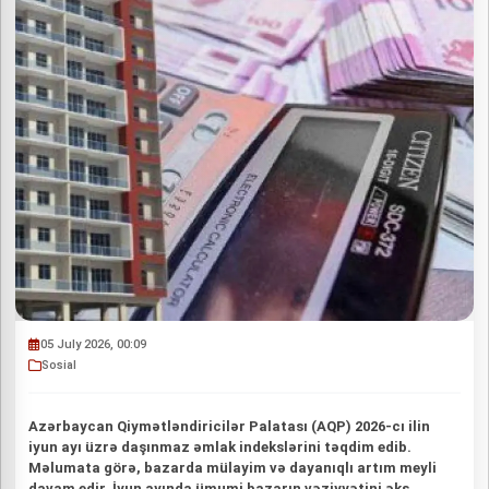
05 July 2026, 00:09
Sosial
Azərbaycan Qiymətləndiricilər Palatası (AQP) 2026-cı ilin
iyun ayı üzrə daşınmaz əmlak indekslərini təqdim edib.
Məlumata görə, bazarda mülayim və dayanıqlı artım meyli
davam edir. İyun ayında ümumi bazarın vəziyyətini əks