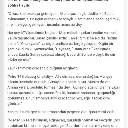
söhbət açıb:
"O vaxt xəstəxanaya getmişdim. Mənə yaxınlaşıb dedilər ki, Zaurla
evlənsəniz, sizin üçün qurban kəsəcəyik. Həmin anda əsəbiləşdim ki,
mən nə üçün gəlmişəm, insanlar mənə nə deyir.
Hər şey ATV kanalında başladı. Mən müsabiqədən keçdim və məni
Zaura tapşırdılar. Sınaq çəkilişi etdik. Tanışlığımız belə oldu. "Bizim
səhər", "Onun yarısı" və digər verilişlərdə birgə çalışdıq. O gün bir
şərh oxudum ki, yazmışdılar, "Deyəsən, "Onun yarısı" verilişində
ancaq Zaurla Günay xoşbəxt olmağı bacardı. Bu, belə deyil. Bu cür
ailələr çoxdur".
Zaur xanımının qısqanc olduğunu açıqlayıb:
"Artıq 14 il olacaq ki, ailəliyik. Ailə olmasa, dünya dağılar. Hər şey
ailənin üzərində qurulub. Günayın qısqanclığı var. Mənim də var.
Amma yersiz, xəstəlik formasında deyil. Günay qısqanclıqlarına yaxşı
bəraət qazandırmağı bacarır. Bilir ki, haradan yanaşsa, qısqanclığı
görünməz. Onun emosiyalarını qısqanclıq yox, ağıllı tədbir kimi
görürəm".
Xanımı Zaurla gec ailə qurmasından peşman olduğunu etiraf edib:
"Ailə təhlükəsiz bir liman, sığınacaq, qarşılıqlı hörmət və sevgidir. Çox
sevinirəm ki, mənim həyat yoldaşım Zaurdur. İstənilən mövzunu ona