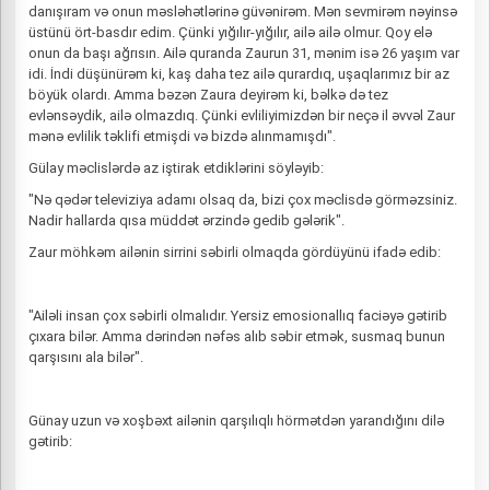
danışıram və onun məsləhətlərinə güvənirəm. Mən sevmirəm nəyinsə
üstünü ört-basdır edim. Çünki yığılır-yığılır, ailə ailə olmur. Qoy elə
onun da başı ağrısın. Ailə quranda Zaurun 31, mənim isə 26 yaşım var
idi. İndi düşünürəm ki, kaş daha tez ailə qurardıq, uşaqlarımız bir az
böyük olardı. Amma bəzən Zaura deyirəm ki, bəlkə də tez
evlənsəydik, ailə olmazdıq. Çünki evliliyimizdən bir neçə il əvvəl Zaur
mənə evlilik təklifi etmişdi və bizdə alınmamışdı".
Gülay məclislərdə az iştirak etdiklərini söyləyib:
"Nə qədər televiziya adamı olsaq da, bizi çox məclisdə görməzsiniz.
Nadir hallarda qısa müddət ərzində gedib gələrik".
Zaur möhkəm ailənin sirrini səbirli olmaqda gördüyünü ifadə edib:
"Ailəli insan çox səbirli olmalıdır. Yersiz emosionallıq faciəyə gətirib
çıxara bilər. Amma dərindən nəfəs alıb səbir etmək, susmaq bunun
qarşısını ala bilər".
Günay uzun və xoşbəxt ailənin qarşılıqlı hörmətdən yarandığını dilə
gətirib: