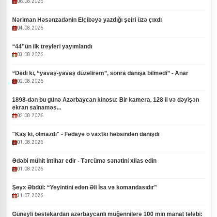
06.08.2026
Nəriman Həsənzadənin Elçibəyə yazdığı şeiri üzə çıxdı
04.08.2026
“44”ün ilk treyleri yayımlandı
03.08.2026
“Dedi ki, “yavaş-yavaş düzəlirəm”, sonra danışa bilmədi” - Anar
02.08.2026
1898-dən bu günə Azərbaycan kinosu: Bir kamera, 128 il və dəyişən
ekran salnaməs...
02.08.2026
"Kaş ki, olmazdı" - Fədayə o vaxtkı həbsindən danışdı
01.08.2026
Ədəbi mühit intihar edir - Tərcümə sənətini xilas edin
01.08.2026
Şeyx Əbdül: “Yeyintini edən Əli İsa və komandasıdır”
31.07.2026
Güneyli bəstəkardan azərbaycanlı müğənnilərə 100 min manat tələbi: