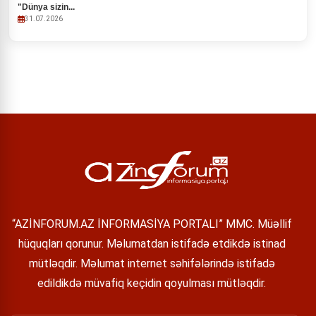
"Dünya sizin...
31.07.2026
“AZİNFORUM.AZ İNFORMASİYA PORTALI” MMC. Müəllif
hüquqları qorunur. Məlumatdan istifadə etdikdə istinad
mütləqdir. Məlumat internet səhifələrində istifadə
edildikdə müvafiq keçidin qoyulması mütləqdir.