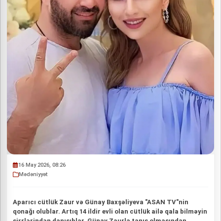
16 May 2026, 08:26
Mədəniyyət
Aparıcı cütlük Zaur və Günay Baxşəliyeva "ASAN TV"nin
qonağı olublar. Artıq 14 ildir evli olan cütlük ailə qala bilməyin
sirrlərindən danışıblar. Günay Zaurla tanış olmasından