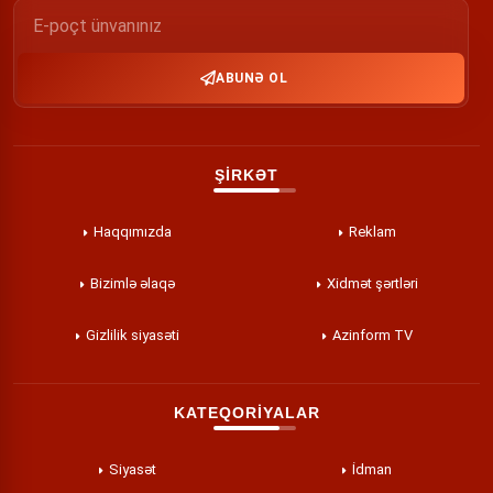
ABUNƏ OL
ŞİRKƏT
Haqqımızda
Reklam
Bizimlə əlaqə
Xidmət şərtləri
Gizlilik siyasəti
Azinform TV
KATEQORİYALAR
Siyasət
İdman