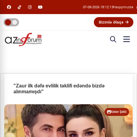
07-08-2026 18:12:14
Haqqımızda
Bizimlə Əlaqə
"Zaur ilk dəfə evlilik təklifi edəndə bizdə
alınmamışdı"
Xəbər Şəkli