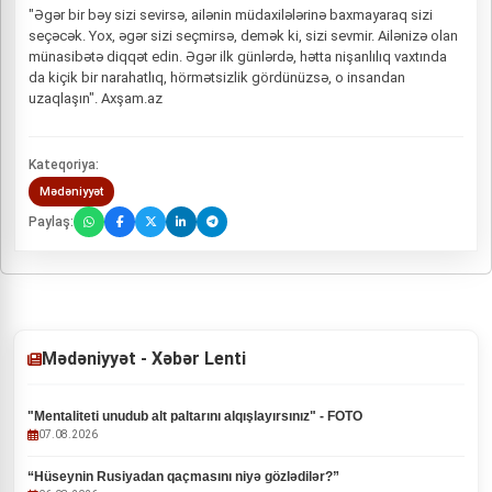
"Əgər bir bəy sizi sevirsə, ailənin müdaxilələrinə baxmayaraq sizi
seçəcək. Yox, əgər sizi seçmirsə, demək ki, sizi sevmir. Ailənizə olan
münasibətə diqqət edin. Əgər ilk günlərdə, hətta nişanlılıq vaxtında
da kiçik bir narahatlıq, hörmətsizlik gördünüzsə, o insandan
uzaqlaşın". Axşam.az
Kateqoriya:
Mədəniyyət
Paylaş:
Mədəniyyət - Xəbər Lenti
"Mentaliteti unudub alt paltarını alqışlayırsınız" - FOTO
07.08.2026
“Hüseynin Rusiyadan qaçmasını niyə gözlədilər?”