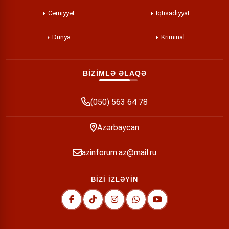
Cəmiyyət
İqtisadiyyat
Dünya
Kriminal
BİZİMLƏ ƏLAQƏ
(050) 563 64 78
Azərbaycan
azinforum.az@mail.ru
BİZİ İZLƏYİN