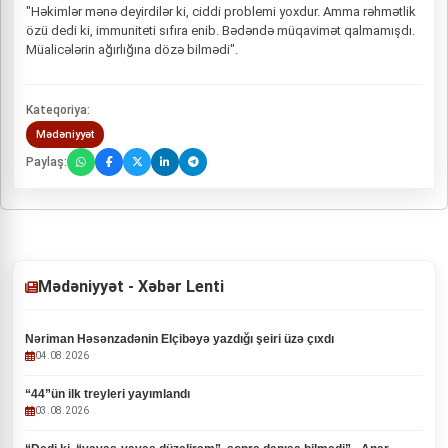
"Həkimlər mənə deyirdilər ki, ciddi problemi yoxdur. Amma rəhmətlik
özü dedi ki, immuniteti sıfıra enib. Bədəndə müqavimət qalmamışdı.
Müalicələrin ağırlığına dözə bilmədi".
Kateqoriya:
Mədəniyyət
Paylaş:
Mədəniyyət - Xəbər Lenti
Nəriman Həsənzadənin Elçibəyə yazdığı şeiri üzə çıxdı
04.08.2026
“44”ün ilk treyleri yayımlandı
03.08.2026