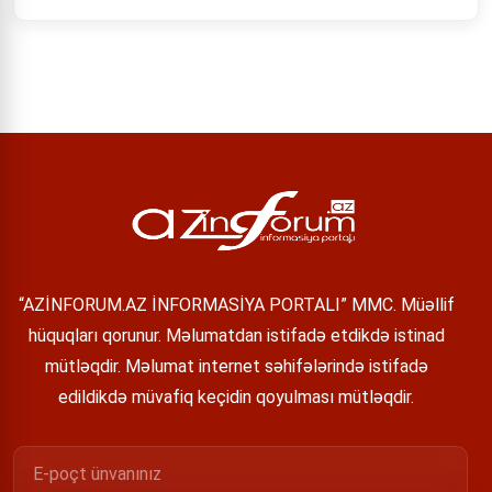
“AZİNFORUM.AZ İNFORMASİYA PORTALI” MMC. Müəllif
hüquqları qorunur. Məlumatdan istifadə etdikdə istinad
mütləqdir. Məlumat internet səhifələrində istifadə
edildikdə müvafiq keçidin qoyulması mütləqdir.