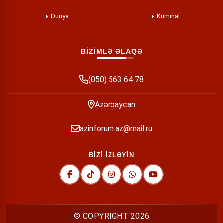
Dünya
Kriminal
BİZİMLƏ ƏLAQƏ
(050) 563 64 78
Azərbaycan
azinforum.az@mail.ru
BİZİ İZLƏYİN
© COPYRİGHT
2026