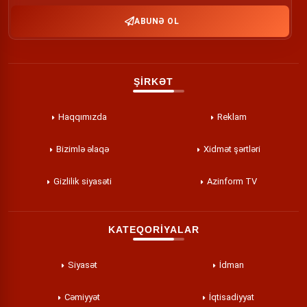
ABUNƏ OL
ŞİRKƏT
Haqqımızda
Reklam
Bizimlə əlaqə
Xidmət şərtləri
Gizlilik siyasəti
Azinform TV
KATEQORİYALAR
Siyasət
İdman
Cəmiyyət
İqtisadiyyat