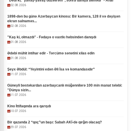
“Dedi ki, “yavaş-yavaş düzəlirəm”, sonra danışa bilmədi” - Anar
02.08.2026
1898-dən bu günə Azərbaycan kinosu: Bir kamera, 128 il və dəyişən
ekran salnaməs...
02.08.2026
"Kaş ki, olmazdı" - Fədayə o vaxtkı həbsindən danışdı
01.08.2026
Ədəbi mühit intihar edir - Tərcümə sənətini xilas edin
01.08.2026
Şeyx Əbdül: “Yeyintini edən Əli İsa və komandasıdır”
31.07.2026
Güneyli bəstəkardan azərbaycanlı müğənnilərə 100 min manat tələbi:
"Dünya sizin...
31.07.2026
Kino İttifaqında ara qarışdı
30.07.2026
Bir qazanda 2 “qoç”un başı: Sabah AKİ-də qırğın olacaq?
29.07.2026