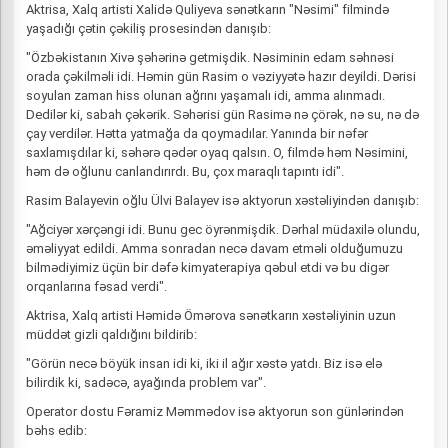
Aktrisa, Xalq artisti Xalidə Quliyeva sənətkarın "Nəsimi" filmində
yaşadığı çətin çəkiliş prosesindən danışıb:
"Özbəkistanın Xivə şəhərinə getmişdik. Nəsiminin edam səhnəsi
orada çəkilməli idi. Həmin gün Rasim o vəziyyətə hazır deyildi. Dərisi
soyulan zaman hiss olunan ağrını yaşamalı idi, amma alınmadı.
Dedilər ki, sabah çəkərik. Səhərisi gün Rasimə nə çörək, nə su, nə də
çay verdilər. Hətta yatmağa da qoymadılar. Yanında bir nəfər
saxlamışdılar ki, səhərə qədər oyaq qalsın. O, filmdə həm Nəsimini,
həm də oğlunu canlandırırdı. Bu, çox maraqlı tapıntı idi".
Rasim Balayevin oğlu Ülvi Balayev isə aktyorun xəstəliyindən danışıb:
"Ağciyər xərçəngi idi. Bunu gec öyrənmişdik. Dərhal müdaxilə olundu,
əməliyyat edildi. Amma sonradan necə davam etməli olduğumuzu
bilmədiyimiz üçün bir dəfə kimyaterapiya qəbul etdi və bu digər
orqanlarına fəsad verdi".
Aktrisa, Xalq artisti Həmidə Ömərova sənətkarın xəstəliyinin uzun
müddət gizli qaldığını bildirib:
"Görün necə böyük insan idi ki, iki il ağır xəstə yatdı. Biz isə elə
bilirdik ki, sadəcə, ayağında problem var".
Operator dostu Fəramiz Məmmədov isə aktyorun son günlərindən
bəhs edib: