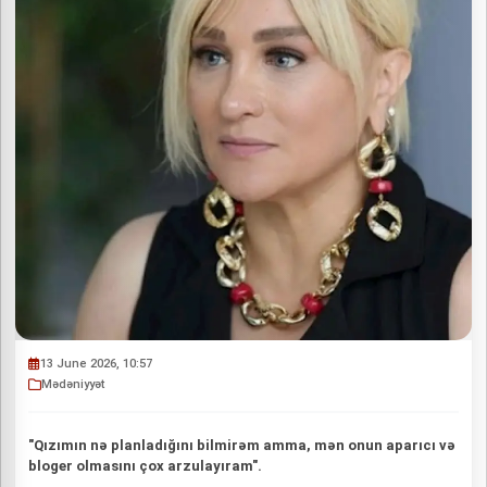
13 June 2026, 10:57
Mədəniyyət
"Qızımın nə planladığını bilmirəm amma, mən onun aparıcı və
bloger olmasını çox arzulayıram".