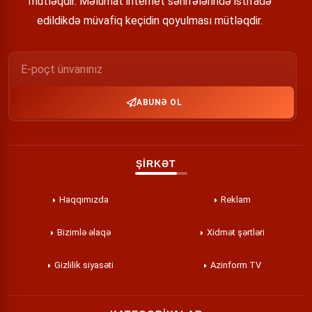
mütləqdir. Məlumat internet səhifələrində istifadə
edildikdə müvafiq keçidin qoyulması mütləqdir.
ABUNƏ OL
ŞİRKƏT
Haqqımızda
Reklam
Bizimlə əlaqə
Xidmət şərtləri
Gizlilik siyasəti
Azinform TV