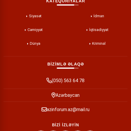
KATEQORİYALAR
Siyasət
İdman
Cəmiyyət
İqtisadiyyat
Dünya
Kriminal
BİZİMLƏ ƏLAQƏ
(050) 563 64 78
Azərbaycan
azinforum.az@mail.ru
BİZİ İZLƏYİN