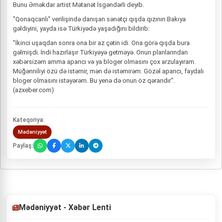
Bunu Əməkdar artist Mətanət İsgəndərli deyib.
"Qonaqcanlı" verilişində danışan sənətçi qışda qızının Bakıya
gəldiyini, yayda isə Türkiyədə yaşadığını bildirib:
"İkinci uşaqdan sonra ona bir az çətin idi. Ona görə qışda bura
gəlmişdi. İndi hazırlaşır Türkiyəyə getməyə. Onun planlarından
xəbərsizəm amma aparıcı və ya bloger olmasını çox arzulayıram.
Müğənniliyi özü də istəmir, mən də istəmirəm. Gözəl aparıcı, faydalı
bloger olmasını istəyərəm. Bu yenə də onun öz qərarıdır".
(azxeber.com)
Kateqoriya:
Mədəniyyət
Paylaş:
Mədəniyyət - Xəbər Lenti