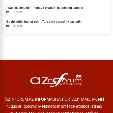
"Kaş ki, olmazdı" - Fədayə o vaxtkı həbsindən danışdı
01.08.2026
Ədəbi mühit intihar edir - Tərcümə sənətini xilas edin
01.08.2026
“AZİNFORUM.AZ İNFORMASİYA PORTALI” MMC. Müəllif
hüquqları qorunur. Məlumatdan istifadə etdikdə istinad