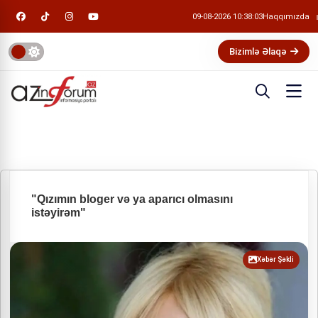
09-08-2026 10:38:03
Haqqımızda
Bizimlə Əlaqə
"Qızımın bloger və ya aparıcı olmasını
istəyirəm"
Xəbər Şəkli