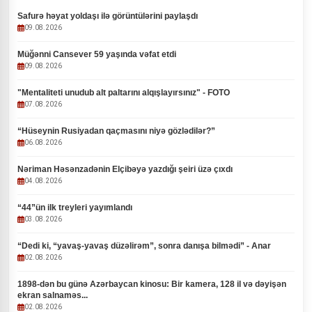
Safurə həyat yoldaşı ilə görüntülərini paylaşdı
09.08.2026
Müğənni Cansever 59 yaşında vəfat etdi
09.08.2026
"Mentaliteti unudub alt paltarını alqışlayırsınız" - FOTO
07.08.2026
“Hüseynin Rusiyadan qaçmasını niyə gözlədilər?”
06.08.2026
Nəriman Həsənzadənin Elçibəyə yazdığı şeiri üzə çıxdı
04.08.2026
“44”ün ilk treyleri yayımlandı
03.08.2026
“Dedi ki, “yavaş-yavaş düzəlirəm”, sonra danışa bilmədi” - Anar
02.08.2026
1898-dən bu günə Azərbaycan kinosu: Bir kamera, 128 il və dəyişən
ekran salnaməs...
02.08.2026