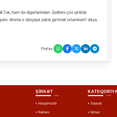
kTok, həm də digərlərindən. Qəlbimi çox qırıblar.
əyəm. Amma o dünyaya yüklə getmək istəmirəm" deyə,
Paylaş:
ŞİRKƏT
KATEQORİY
Haqqımızda
Siyasət
Reklam
İdman