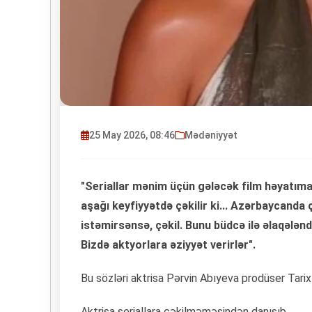
25 May 2026, 08:46
Mədəniyyət
"Seriallar mənim üçün gələcək film həyatıma l
aşağı keyfiyyətdə çəkilir ki... Azərbaycanda 
istəmirsənsə, çəkil. Bunu büdcə ilə əlaqələn
Bizdə aktyorlara əziyyət verirlər".
Bu sözləri aktrisa Pərvin Abıyeva prodüser Tarix
Aktrisa seriallara çəkilməməsindən danışıb.