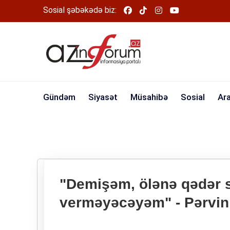
Sosial şəbəkədə biz:
Gündəm
Siyasət
Müsahibə
Sosial
Ar
"Demişəm, ölənə qədər s
verməyəcəyəm" - Pərvin