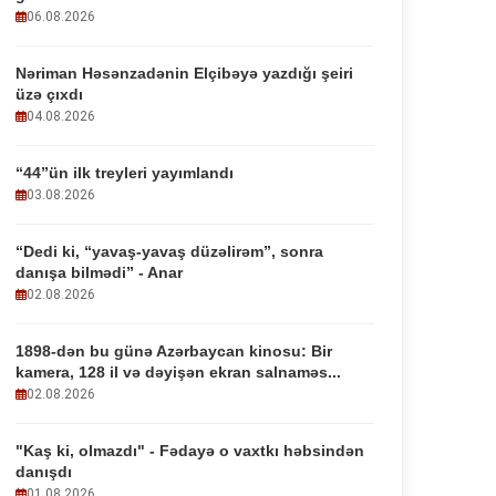
06.08.2026
Nəriman Həsənzadənin Elçibəyə yazdığı şeiri
üzə çıxdı
04.08.2026
“44”ün ilk treyleri yayımlandı
03.08.2026
“Dedi ki, “yavaş-yavaş düzəlirəm”, sonra
danışa bilmədi” - Anar
02.08.2026
1898-dən bu günə Azərbaycan kinosu: Bir
kamera, 128 il və dəyişən ekran salnaməs...
02.08.2026
"Kaş ki, olmazdı" - Fədayə o vaxtkı həbsindən
danışdı
01.08.2026