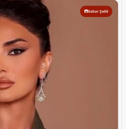
Xəbər Şəkli