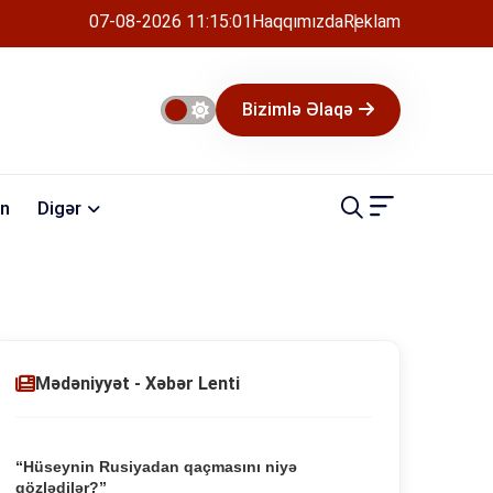
07-08-2026 11:15:01
Haqqımızda
Reklam
Bizimlə Əlaqə
n
Digər
Mədəniyyət - Xəbər Lenti
“Hüseynin Rusiyadan qaçmasını niyə
gözlədilər?”