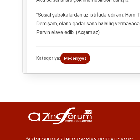
"Sosial şəbəkələrdən az istifadə edirəm. Həm Ti
Demişəm, ölənə qədər sənə halallıq verməyəc
Pərvin əlavə edib. (Axşam.az)
Kateqoriya:
Mədəniyyət
“AZİNFORUM.AZ İNFORMASİYA PORTALI” MMC.