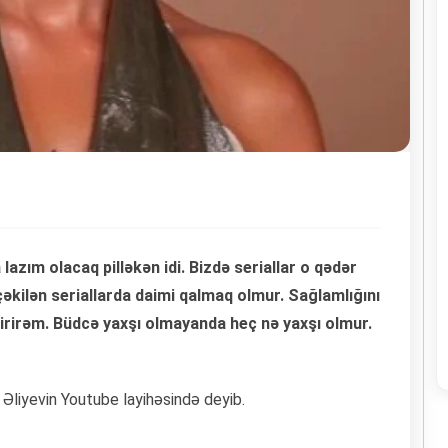
azım olacaq pilləkən idi. Bizdə seriallar o qədər
çəkilən seriallarda daimi qalmaq olmur. Sağlamlığını
dirirəm. Büdcə yaxşı olmayanda heç nə yaxşı olmur.
 Əliyevin Youtube layihəsində deyib.