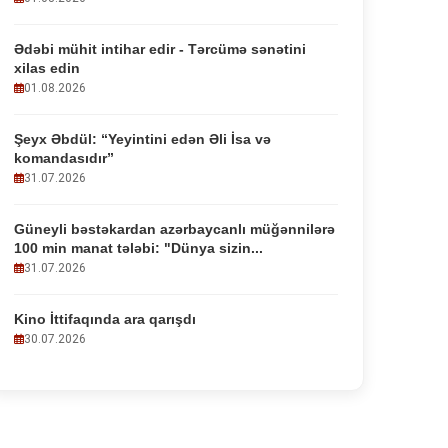
Ədəbi mühit intihar edir - Tərcümə sənətini
xilas edin
01.08.2026
Şeyx Əbdül: “Yeyintini edən Əli İsa və
komandasıdır”
31.07.2026
Güneyli bəstəkardan azərbaycanlı müğənnilərə
100 min manat tələbi: "Dünya sizin...
31.07.2026
Kino İttifaqında ara qarışdı
30.07.2026