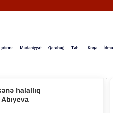
aşdırma
Mədəniyyət
Qarabağ
Təhlil
Köşə
İdma
ənə halallıq
 Abıyeva