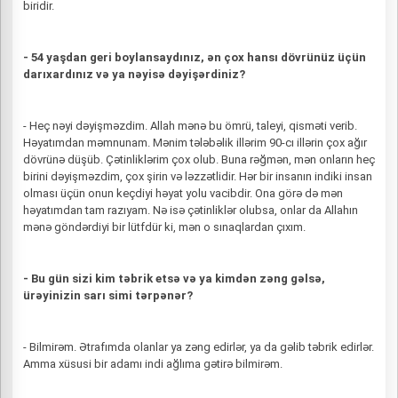
biridir.
- 54 yaşdan geri boylansaydınız, ən çox hansı dövrünüz üçün
darıxardınız və ya nəyisə dəyişərdiniz?
- Heç nəyi dəyişməzdim. Allah mənə bu ömrü, taleyi, qisməti verib.
Həyatımdan məmnunam. Mənim tələbəlik illərim 90-cı illərin çox ağır
dövrünə düşüb. Çətinliklərim çox olub. Buna rəğmən, mən onların heç
birini dəyişməzdim, çox şirin və ləzzətlidir. Hər bir insanın indiki insan
olması üçün onun keçdiyi həyat yolu vacibdir. Ona görə də mən
həyatımdan tam razıyam. Nə isə çətinliklər olubsa, onlar da Allahın
mənə göndərdiyi bir lütfdür ki, mən o sınaqlardan çıxım.
- Bu gün sizi kim təbrik etsə və ya kimdən zəng gəlsə,
ürəyinizin sarı simi tərpənər?
- Bilmirəm. Ətrafımda olanlar ya zəng edirlər, ya da gəlib təbrik edirlər.
Amma xüsusi bir adamı indi ağlıma gətirə bilmirəm.