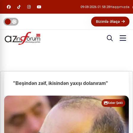
09-08-2026 01:58:29
Haqqımızda
Bizimlə Əlaqə
"Beşindən zəif, ikisindən yaxşı dolanıram"
Xəbər Şəkli