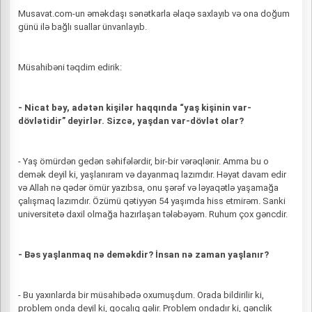
Musavat.com-un əməkdaşı sənətkarla əlaqə saxlayıb və ona doğum
günü ilə bağlı suallar ünvanlayıb.
Müsahibəni təqdim edirik:
- Nicat bəy, adətən kişilər haqqında “yaş kişinin var-
dövlətidir” deyirlər. Sizcə, yaşdan var-dövlət olar?
- Yaş ömürdən gedən səhifələrdir, bir-bir vərəqlənir. Amma bu o
demək deyil ki, yaşlanıram və dayanmaq lazımdır. Həyat davam edir
və Allah nə qədər ömür yazıbsa, onu şərəf və ləyaqətlə yaşamağa
çalışmaq lazımdır. Özümü qətiyyən 54 yaşımda hiss etmirəm. Sanki
universitetə daxil olmağa hazırlaşan tələbəyəm. Ruhum çox gəncdir.
- Bəs yaşlanmaq nə deməkdir? İnsan nə zaman yaşlanır?
- Bu yaxınlarda bir müsahibədə oxumuşdum. Orada bildirilir ki,
problem onda deyil ki, qocalıq gəlir. Problem ondadır ki, gənclik