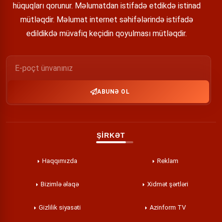
hüquqları qorunur. Məlumatdan istifadə etdikdə istinad
mütləqdir. Məlumat internet səhifələrində istifadə
edildikdə müvafiq keçidin qoyulması mütləqdir.
ABUNƏ OL
ŞİRKƏT
Haqqımızda
Reklam
Bizimlə əlaqə
Xidmət şərtləri
Gizlilik siyasəti
Azinform TV