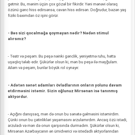
getmir. Bu, mənim üçün çox gözəl bir fikirdir. Yəni mənəvi olaraq
özünü gənc hiss edirsənsə, cavan hiss edirsən. Doğrudur, bəzən yaş
fiziki baxımdan öz işini görür.
- Bəs sizi qocalmağa qoymayan nədir? Nədən stimul
alırsınız?
- Teatr və peşəm. Bu peşə nəinki gənclik, yeniyetmə ruhu, hətta
uşaqlıq tələb edir. Şükürlər olsun ki, mən bu peşə ilə məşğulam.
Ailəm və peşəm, bunlar böyük rol oynayır.
- Adətən sənət adamları övladlarının onların yolunu davam
etdirməsini istəmir. Sizin oğlunuz Mirsənan isə tanınmış
aktyordur.
- Açığını danışsaq, mən də onun bu sənətə gəlməsini istəmirdim.
Çünki onun bu çətinlikləri yaşamasını arzulamırdım. Ancaq özü istədi,
arzuladı və mən də onun qarşısında durmadım. Şükürlər olsun ki,
Mirsənan Azərbaycanın ən ümidverici və istedadlı aktyorlarından