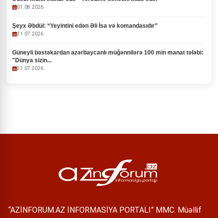
01.08.2026
Şeyx Əbdül: “Yeyintini edən Əli İsa və komandasıdır”
31.07.2026
Güneyli bəstəkardan azərbaycanlı müğənnilərə 100 min manat tələbi:
"Dünya sizin...
31.07.2026
“AZİNFORUM.AZ İNFORMASİYA PORTALI” MMC. Müəllif