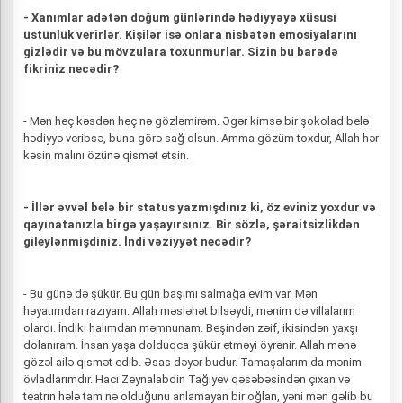
- Xanımlar adətən doğum günlərində hədiyyəyə xüsusi
üstünlük verirlər. Kişilər isə onlara nisbətən emosiyalarını
gizlədir və bu mövzulara toxunmurlar. Sizin bu barədə
fikriniz necədir?
- Mən heç kəsdən heç nə gözləmirəm. Əgər kimsə bir şokolad belə
hədiyyə veribsə, buna görə sağ olsun. Amma gözüm toxdur, Allah hər
kəsin malını özünə qismət etsin.
- İllər əvvəl belə bir status yazmışdınız ki, öz eviniz yoxdur və
qayınatanızla birgə yaşayırsınız. Bir sözlə, şəraitsizlikdən
gileylənmişdiniz. İndi vəziyyət necədir?
- Bu günə də şükür. Bu gün başımı salmağa evim var. Mən
həyatımdan razıyam. Allah məsləhət bilsəydi, mənim də villalarım
olardı. İndiki halımdan məmnunam. Beşindən zəif, ikisindən yaxşı
dolanıram. İnsan yaşa dolduqca şükür etməyi öyrənir. Allah mənə
gözəl ailə qismət edib. Əsas dəyər budur. Tamaşalarım da mənim
övladlarımdır. Hacı Zeynalabdin Tağıyev qəsəbəsindən çıxan və
teatrın hələ tam nə olduğunu anlamayan bir oğlan, yəni mən gəlib bu