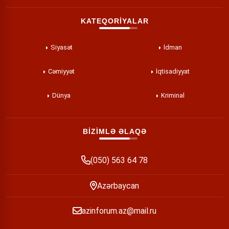
KATEQORİYALAR
Siyasət
İdman
Cəmiyyət
İqtisadiyyat
Dünya
Kriminal
BİZİMLƏ ƏLAQƏ
(050) 563 64 78
Azərbaycan
azinforum.az@mail.ru