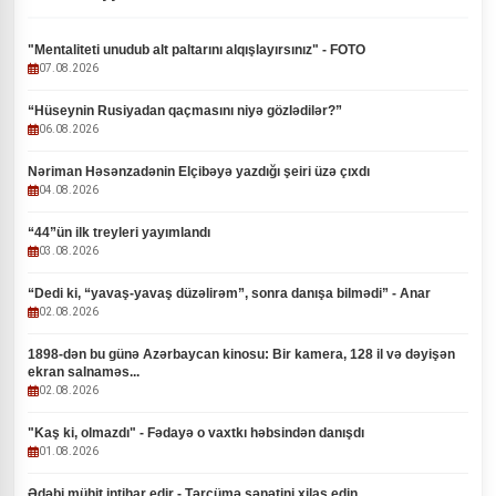
"Mentaliteti unudub alt paltarını alqışlayırsınız" - FOTO
07.08.2026
“Hüseynin Rusiyadan qaçmasını niyə gözlədilər?”
06.08.2026
Nəriman Həsənzadənin Elçibəyə yazdığı şeiri üzə çıxdı
04.08.2026
“44”ün ilk treyleri yayımlandı
03.08.2026
“Dedi ki, “yavaş-yavaş düzəlirəm”, sonra danışa bilmədi” - Anar
02.08.2026
1898-dən bu günə Azərbaycan kinosu: Bir kamera, 128 il və dəyişən
ekran salnaməs...
02.08.2026
"Kaş ki, olmazdı" - Fədayə o vaxtkı həbsindən danışdı
01.08.2026
Ədəbi mühit intihar edir - Tərcümə sənətini xilas edin