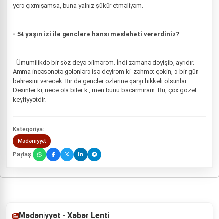
yerə çıxmışamsa, buna yalnız şükür etməliyəm.
- 54 yaşın izi ilə gənclərə hansı məsləhəti verərdiniz?
- Ümumilikdə bir söz deyə bilmərəm. İndi zəmanə dəyişib, ayrıdır.
Amma incəsənətə gələnlərə isə deyirəm ki, zəhmət çəkin, o bir gün
bəhrəsini verəcək. Bir də gənclər özlərinə qarşı hikkəli olsunlar.
Desinlər ki, necə ola bilər ki, mən bunu bacarmıram. Bu, çox gözəl
keyfiyyətdir.
Kateqoriya:
Mədəniyyət
Paylaş:
Mədəniyyət - Xəbər Lenti