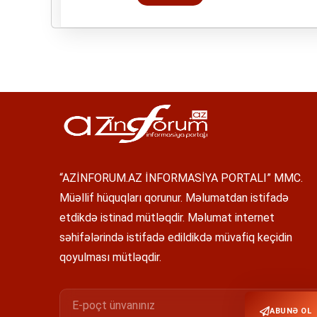
“AZİNFORUM.AZ İNFORMASİYA PORTALI” MMC.
Müəllif hüquqları qorunur. Məlumatdan istifadə
etdikdə istinad mütləqdir. Məlumat internet
səhifələrində istifadə edildikdə müvafiq keçidin
qoyulması mütləqdir.
ABUNƏ OL