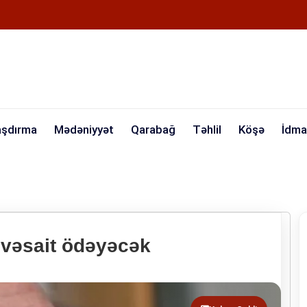
aşdırma
Mədəniyyət
Qarabağ
Təhlil
Köşə
İdma
 vəsait ödəyəcək