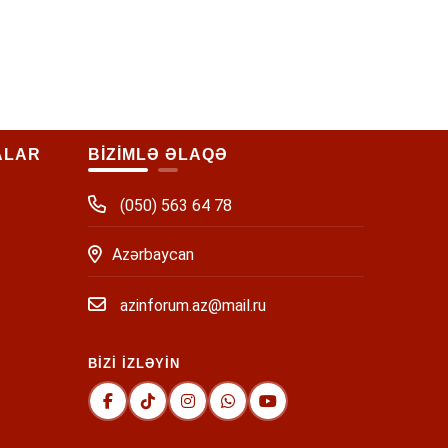
ALAR
BİZİMLƏ ƏLAQƏ
(050) 563 64 78
Azərbaycan
azinforum.az@mail.ru
BİZİ İZLƏYİN