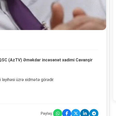
i” QSC (AzTV) Əməkdar incəsənət xadimi Cavanşir
lmi layihəsi üzrə xidmətə görədir.
Paylaş: