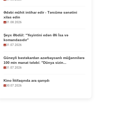
Ədəbi mühit intihar edir - Tərcümə sənətini
xilas edin
01.08.2026
Şeyx Əbdül: “Yeyintini edən Əli İsa və
komandasıdır”
31.07.2026
Güneyli bəstəkardan azərbaycanlı müğənnilərə
100 min manat tələbi: "Dünya sizin...
31.07.2026
Kino İttifaqında ara qarışdı
30.07.2026