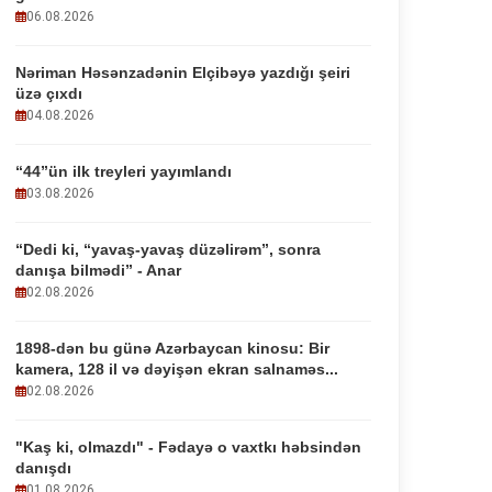
06.08.2026
Nəriman Həsənzadənin Elçibəyə yazdığı şeiri
üzə çıxdı
04.08.2026
“44”ün ilk treyleri yayımlandı
03.08.2026
“Dedi ki, “yavaş-yavaş düzəlirəm”, sonra
danışa bilmədi” - Anar
02.08.2026
1898-dən bu günə Azərbaycan kinosu: Bir
kamera, 128 il və dəyişən ekran salnaməs...
02.08.2026
"Kaş ki, olmazdı" - Fədayə o vaxtkı həbsindən
danışdı
01.08.2026