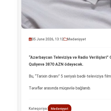
05 June 2026, 13:12
Mədəniyyət
“Azərbaycan Televiziya və Radio Verilişlər
Quliyevə 3870 AZN ödəyəcək.
Bu, “Tarixin divanı” 5 seriyalı bədii-televiziya fi
Tərəflər arasında müqavilə bağlanıb.
Kateqoriya:
Mədəniyyət