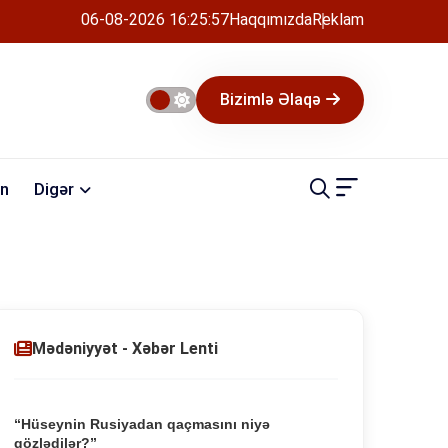
06-08-2026 16:25:57
Haqqımızda
Reklam
Bizimlə Əlaqə
n
Digər
Mədəniyyət - Xəbər Lenti
“Hüseynin Rusiyadan qaçmasını niyə
gözlədilər?”