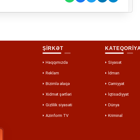
ŞİRKƏT
KATEQORİY
Haqqımızda
Siyasət
Reklam
İdman
Bizimlə əlaqə
Cəmiyyət
Xidmət şərtləri
İqtisadiyyat
Gizlilik siyasəti
Dünya
Azinform TV
Kriminal