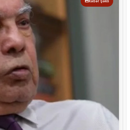
Xəbər Şəkli