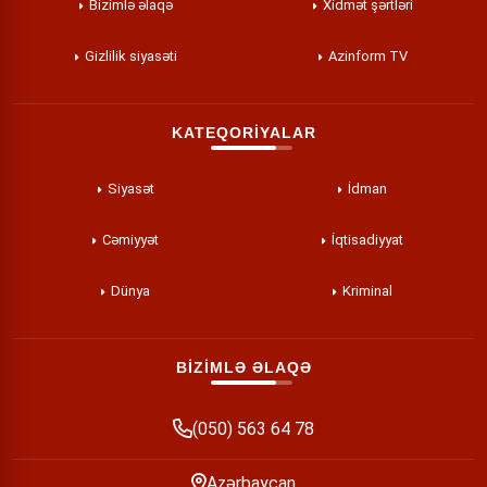
Bizimlə əlaqə
Xidmət şərtləri
Gizlilik siyasəti
Azinform TV
KATEQORİYALAR
Siyasət
İdman
Cəmiyyət
İqtisadiyyat
Dünya
Kriminal
BİZİMLƏ ƏLAQƏ
(050) 563 64 78
Azərbaycan