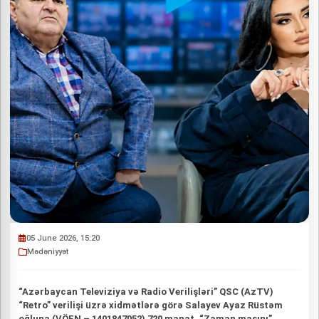
05 June 2026, 15:20
Mədəniyyət
“Azərbaycan Televiziya və Radio Verilişləri” QSC (AzTV)
“Retro” verilişi üzrə xidmətlərə görə Salayev Ayaz Rüstəm
oğluna (VÖEN – 1401847052) 720 manat, “Zaman maşını”