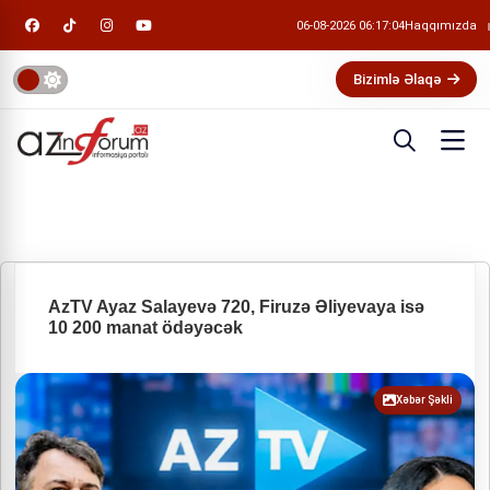
06-08-2026 06:17:04
Haqqımızda
Bizimlə Əlaqə
AzTV Ayaz Salayevə 720, Firuzə Əliyevaya isə
10 200 manat ödəyəcək
Xəbər Şəkli