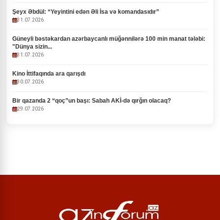
Şeyx Əbdül: “Yeyintini edən Əli İsa və komandasıdır”
31.07.2026
Güneyli bəstəkardan azərbaycanlı müğənnilərə 100 min manat tələbi:
"Dünya sizin...
31.07.2026
Kino İttifaqında ara qarışdı
30.07.2026
Bir qazanda 2 “qoç”un başı: Sabah AKİ-də qırğın olacaq?
29.07.2026