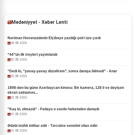
Mədəniyyət - Xəbər Lenti
Nəriman Həsənzadənin Elçibəyə yazdığı şeiri üzə çıxdı
04.08.2026
“44”ün ilk treyleri yayımlandı
03.08.2026
“Dedi ki, “yavaş-yavaş düzəlirəm”, sonra danışa bilmədi” - Anar
02.08.2026
1898-dən bu günə Azərbaycan kinosu: Bir kamera, 128 il və dəyişən
ekran salnaməs...
02.08.2026
"Kaş ki, olmazdı" - Fədayə o vaxtkı həbsindən danışdı
01.08.2026
Ədəbi mühit intihar edir - Tərcümə sənətini xilas edin
01.08.2026