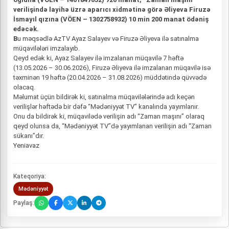
verilişində layihə üzrə aparıcı xidmətinə görə Əliyeva Firuzə
İsmayıl qızına (VÖEN – 1302758932) 10 min 200 manat ödəniş
edəcək.
B
u məqsədlə AzTV Ayaz Salayev və Firuzə Əliyeva ilə satınalma
müqavilələri imzalayıb.
Qeyd edək ki, Ayaz Salayev ilə imzalanan müqavilə 7 həftə
(13.05.2026 – 30.06.2026), Firuzə Əliyeva ilə imzalanan müqavilə isə
təxminən 19 həftə (20.04.2026 – 31.08.2026) müddətində qüvvədə
olacaq.
Məlumat üçün bildirək ki, satınalma müqavilələrində adı keçən
verilişlər həftədə bir dəfə “Mədəniyyət TV” kanalında yayımlanır.
Onu da bildirək ki, müqavilədə verilişin adı “Zaman maşını” olaraq
qeyd olunsa da, “Mədəniyyət TV”də yayımlanan verilişin adı “Zaman
sükanı”dır.
Yeniavaz
Kateqoriya:
Mədəniyyət
Paylaş: