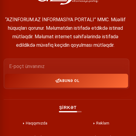
“AZİNFORUM.AZ İNFORMASİYA PORTALI” MMC. Müəllif
hüquqları qorunur. Məlumatdan istifadə etdikdə istinad
mütləqdir. Məlumat internet səhifələrində istifadə
edildikdə müvafiq keçidin qoyulması mütləqdir.
ABUNƏ OL
ŞİRKƏT
Haqqımızda
Reklam