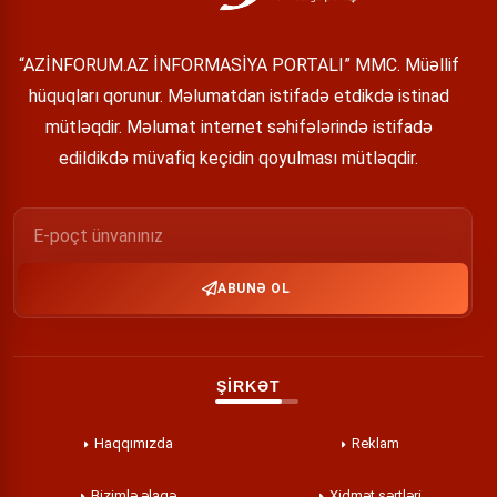
“AZİNFORUM.AZ İNFORMASİYA PORTALI” MMC. Müəllif
hüquqları qorunur. Məlumatdan istifadə etdikdə istinad
mütləqdir. Məlumat internet səhifələrində istifadə
edildikdə müvafiq keçidin qoyulması mütləqdir.
ABUNƏ OL
ŞİRKƏT
Haqqımızda
Reklam
Bizimlə əlaqə
Xidmət şərtləri