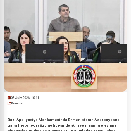
08 July 2026, 10:11
Kriminal
Bakı Apellyasiya Məhkəməsində Ermənistanın Azərbaycana
qarşı hərbi təcavüzü nəticəsində sülh və insanlıq əleyhinə
cinayətlər, müharibə cinayətləri, o cümlədən təcavüzkar