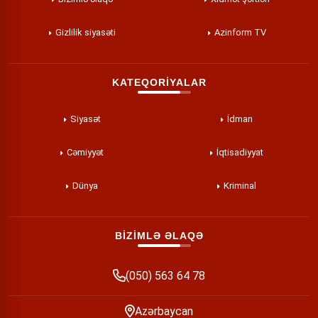
Gizlilik siyasəti
Azinform TV
KATEQORİYALAR
Siyasət
İdman
Cəmiyyət
İqtisadiyyat
Dünya
Kriminal
BİZİMLƏ ƏLAQƏ
(050) 563 64 78
Azərbaycan