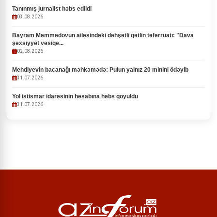
Tanınmış jurnalist həbs edildi
03.08.2026
Bayram Məmmədovun ailəsindəki dəhşətli qətlin təfərrüatı: "Dava
şəxsiyyət vəsiqə...
02.08.2026
Mehdiyevin bacanağı məhkəmədə: Pulun yalnız 20 minini ödəyib
31.07.2026
Yol istismar idarəsinin hesabına həbs qoyuldu
31.07.2026