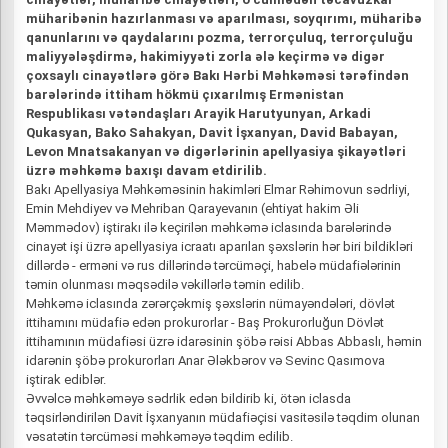
müharibənin hazırlanması və aparılması, soyqırımı, müharibə
qanunlarını və qaydalarını pozma, terrorçuluq, terrorçuluğu
maliyyələşdirmə, hakimiyyəti zorla ələ keçirmə və digər
çoxsaylı cinayətlərə görə Bakı Hərbi Məhkəməsi tərəfindən
barələrində ittiham hökmü çıxarılmış Ermənistan
Respublikası vətəndaşları Arayik Harutyunyan, Arkadi
Qukasyan, Bako Sahakyan, Davit İşxanyan, David Babayan,
Levon Mnatsakanyan və digərlərinin apellyasiya şikayətləri
üzrə məhkəmə baxışı davam etdirilib.
Bakı Apellyasiya Məhkəməsinin hakimləri Elmar Rəhimovun sədrliyi,
Emin Mehdiyev və Mehriban Qarayevanın (ehtiyat hakim Əli
Məmmədov) iştirakı ilə keçirilən məhkəmə iclasında barələrində
cinayət işi üzrə apellyasiya icraatı aparılan şəxslərin hər biri bildikləri
dillərdə - erməni və rus dillərində tərcüməçi, habelə müdafiələrinin
təmin olunması məqsədilə vəkillərlə təmin edilib.
Məhkəmə iclasında zərərçəkmiş şəxslərin nümayəndələri, dövlət
ittihamını müdafiə edən prokurorlar - Baş Prokurorluğun Dövlət
ittihamının müdafiəsi üzrə idarəsinin şöbə rəisi Abbas Abbaslı, həmin
idarənin şöbə prokurorları Anar Ələkbərov və Sevinc Qasımova
iştirak ediblər.
Əvvəlcə məhkəməyə sədrlik edən bildirib ki, ötən iclasda
təqsirləndirilən Davit İşxanyanın müdafiəçisi vasitəsilə təqdim olunan
vəsatətin tərcüməsi məhkəməyə təqdim edilib.