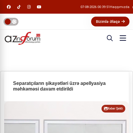
07-08-2026 00:39:52
Haqqımızda
Bizimlə Əlaqə
Separatçıların şikayətləri üzrə apellyasiya
məhkəməsi davam etdirildi
Xəbər Şəkli