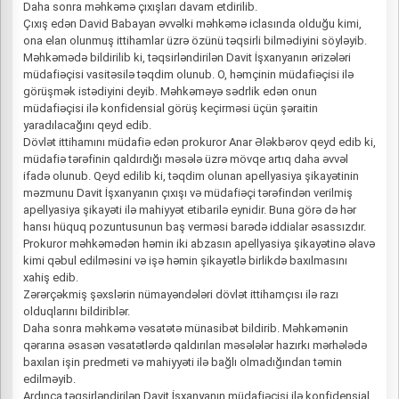
Daha sonra məhkəmə çıxışları davam etdirilib.
Çıxış edən David Babayan əvvəlki məhkəmə iclasında olduğu kimi,
ona elan olunmuş ittihamlar üzrə özünü təqsirli bilmədiyini söyləyib.
Məhkəmədə bildirilib ki, təqsirləndirilən Davit İşxanyanın ərizələri
müdafiəçisi vasitəsilə təqdim olunub. O, həmçinin müdafiəçisi ilə
görüşmək istədiyini deyib. Məhkəməyə sədrlik edən onun
müdafiəçisi ilə konfidensial görüş keçirməsi üçün şəraitin
yaradılacağını qeyd edib.
Dövlət ittihamını müdafiə edən prokuror Anar Ələkbərov qeyd edib ki,
müdafiə tərəfinin qaldırdığı məsələ üzrə mövqe artıq daha əvvəl
ifadə olunub. Qeyd edilib ki, təqdim olunan apellyasiya şikayətinin
məzmunu Davit İşxanyanın çıxışı və müdafiəçi tərəfindən verilmiş
apellyasiya şikayəti ilə mahiyyət etibarilə eynidir. Buna görə də hər
hansı hüquq pozuntusunun baş verməsi barədə iddialar əsassızdır.
Prokuror məhkəmədən həmin iki abzasın apellyasiya şikayətinə əlavə
kimi qəbul edilməsini və işə həmin şikayətlə birlikdə baxılmasını
xahiş edib.
Zərərçəkmiş şəxslərin nümayəndələri dövlət ittihamçısı ilə razı
olduqlarını bildiriblər.
Daha sonra məhkəmə vəsatətə münasibət bildirib. Məhkəmənin
qərarına əsasən vəsatətlərdə qaldırılan məsələlər hazırkı mərhələdə
baxılan işin predmeti və mahiyyəti ilə bağlı olmadığından təmin
edilməyib.
Ardınca təqsirləndirilən Davit İşxanyanın müdafiəçisi ilə konfidensial