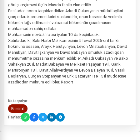
görüş keçirməsi üçün iclasda fasilə elan edilib.
Fasilədən sonra təqsirləndirilən Arkadi Qukasyanın müdafiəçiləri
çıxış edərək arqumentlərini səsləndirib, onun barəsində verilmiş
hökmün ləğv edilməsini və bəraət hökmünün çıxarılmasını
məhkəmədən xahiş ediblər.
Məhkəmənin növbəti iclası iyulun 10-da keçiriləcək.
Xatırladaq ki, Bakı Hərbi Məhkəməsinin 5 fevral 2026-cı il tarixli
hökmünə əsasən, Arayik Harutyunyan, Levon Mnatsakanyan, David
Manukyan, Davit İşxanyan və David Babayan ömürlük azadlıqdan
məhrumetmə cəzasına məhkum ediliblər. Arkadi Qukasyan və Bako
Sahakyan 20 il, Madat Babayan və Melikset Paşayan 19 il, Qarik
Martirosyan 18 il, Davit Allahverdiyan və Levon Balayan 16 il, Vasili
Beqlaryan, Qurgen Stepanyan və Erik Qazaryan isə 15 il müddətinə
azadlıqdan məhrum ediliblər. Report
Kateqoriya:
Kriminal
Paylaş: