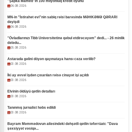
"Şapka Mamed"in 100 milyonluq kredit oyunu
06.08.2026
MN-in "İstirahət evi"nin sabiq rəisi barəsində MƏHKƏMƏ QƏRARI
dəyişdi
06.08.2026
"Övladlarınızı Tibb Universitetinə qəbul etdirəcəyəm" dedi... - 26 minlik
dələdu...
05.08.2026
Astarada gəlini döyən qayınataya hansı cəza verilib?
03.08.2026
İki ay əvvəl işdən çıxarılan rəisə cinayət işi açıldı
03.08.2026
Elvinin öldüyü qətlin detalları
03.08.2026
Tanınmış jurnalist həbs edildi
03.08.2026
Bayram Məmmədovun ailəsindəki dəhşətli qətlin təfərrüatı: "Dava
şəxsiyyət vəsiqə...