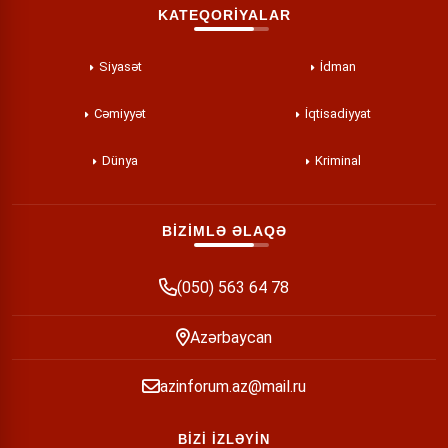
KATEQORİYALAR
Siyasət
İdman
Cəmiyyət
İqtisadiyyat
Dünya
Kriminal
BİZİMLƏ ƏLAQƏ
(050) 563 64 78
Azərbaycan
azinforum.az@mail.ru
BİZİ İZLƏYİN