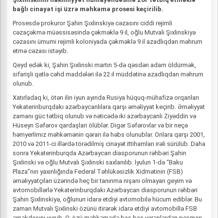
bağlı cinayət işi üzrə məhkəmə prosesi keçirilib.
Prosesdə prokuror Şahin Şıxlinskiyə cəzasını ciddi rejimli
cəzaçəkmə müəssisəsində çəkməklə 9 il, oğlu Mutvalı Şıxlinskiyə
cəzasını ümumi rejimli koloniyada çəkməklə 9 il azadlıqdan məhrum
etmə cəzası istəyib.
Qeyd edək ki, Şahin Şıxlinski martın 5-də qəsdən adam öldürmək,
sifarişli qətlə cəhd maddələri ilə 22 il müddətinə azadlıqdan məhrum
olunub.
Xatırladaq ki, ötən ilin iyun ayında Rusiya hüquq-mühafizə orqanları
Yekaterinburqdakı azərbaycanlılara qarşı əməliyyat keçirib. Əməliyyat
zamanı güc tətbiq olunub və nəticədə iki azərbaycanlı Ziyəddin və
Hüseyn Səfərov qardaşları ölüblər. Digər Səfərovlar və bir neçə
həmyerlimiz məhkəmənin qərarı ilə həbs olunublar. Onlara qarşı 2001,
2010 və 2011-ci illərdə törədilmiş cinayət ittihamları irəli sürülüb. Daha
sonra Yekaterinburqda Azərbaycan diasporunun rəhbəri Şahin
Şıxlinski və oğlu Mutvalı Şıxlinski saxlanılıb. İyulun 1-də “Baku
Plaza”nın yaxınlığında Federal Təhlükəsizlik Xidmətinin (FSB)
əməliyyatçıları üzərində heç bir tanınma nişanı olmayan geyim və
avtomobillərlə Yekaterinburqdakı Azərbaycan diasporunun rəhbəri
Şahin Şıxlinskiyə, oğlunun idarə etdiyi avtomobilə hücum ediblər. Bu
zaman Mutvalı Şıxlinski özünü itirərək idarə etdiyi avtomobillə FSB
əməkdaşını vurub. O, özü məhkəmədə baş baş verənlərdən peşman