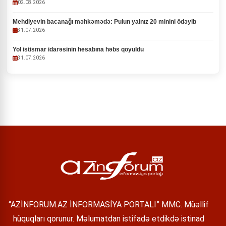
02.08.2026
Mehdiyevin bacanağı məhkəmədə: Pulun yalnız 20 minini ödəyib
31.07.2026
Yol istismar idarəsinin hesabına həbs qoyuldu
31.07.2026
“AZİNFORUM.AZ İNFORMASİYA PORTALI” MMC. Müəllif
hüquqları qorunur. Məlumatdan istifadə etdikdə istinad