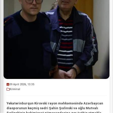
09 April 2026, 13:35
Kriminal
Yekaterinburqun Kirovski rayon məhkəməsində Azərbaycan
diasporunun keçmiş sədri Şahin Şıxlinski və oğlu Mutvalı
Şıxlinskinin hakimiyyət nümayəndəsinə zor tətbiq etməklə