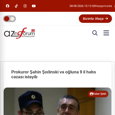
08-08-2026 10:13:50
Haqqımızda
Bizimlə Əlaqə
Prokuror Şahin Şıxlinski və oğluna 9 il həbs
cəzası istəyib
Xəbər Şəkli