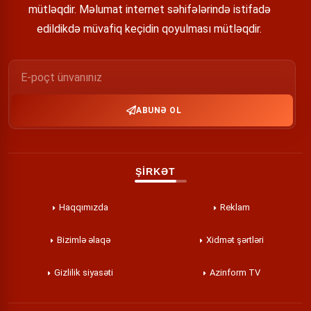
mütləqdir. Məlumat internet səhifələrində istifadə
edildikdə müvafiq keçidin qoyulması mütləqdir.
ABUNƏ OL
ŞİRKƏT
Haqqımızda
Reklam
Bizimlə əlaqə
Xidmət şərtləri
Gizlilik siyasəti
Azinform TV