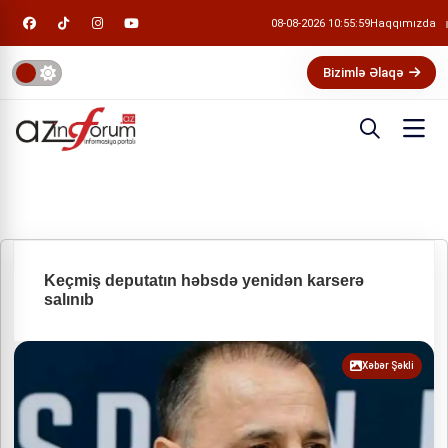
08-08-2026 10:55:59
Haqqımızda
Bizimlə Əlaqə
Keçmiş deputatın həbsdə yenidən karserə
salınıb
Xəbər Şəkli