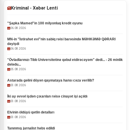
Kriminal - Xəbər Lenti
"Şapka Mamed"in 100 milyonluq kredit oyunu
06.08.2026
MN-in "İstirahət evi"nin sabiq rəisi barəsində MƏHKƏMƏ QƏRARI
dəyişdi
06.08.2026
"Övladlarınızı Tibb Universitetinə qəbul etdirəcəyəm" dedi... - 26 minlik
dələdu...
05.08.2026
Astarada gəlini döyən qayınataya hansı cəza verilib?
03.08.2026
İki ay əvvəl işdən çıxarılan rəisə cinayət işi açıldı
03.08.2026
Elvinin öldüyü qətlin detalları
03.08.2026
Tanınmış jurnalist həbs edildi