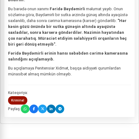
Bu barədə onun xanımı
Fəridə Bəydəmirli
məlumat yayıb. Onun
sözlərinə görə, Bəydəmirli bir sutka ərzində günəş altında ayaqüstə
saxlanılıb, daha sonra cərimə kamerasına (karser) göndərilib:
"Hər
kəsin gözü önündə bir sutka günəşin altında ayaqüstə
saxladılar, sonra karserə göndərdilər. Nazimin həyatından
çox narahatıq. Müraciət etdiyim səlahiyyətli orqanların heç
biri geri dönüş etməyib".
Fəridə Bəydəmirli ərinin hansı səbəbdən cərimə kamerasına
salındğını açıqlamayıb.
Bu açıqlamaya Penitensiar Xidmət, başqa aidiyyəti qurumlardan
münasibət almaq mümkün olmayıb.
Kateqoriya:
Kriminal
Paylaş: