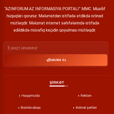
“AZİNFORUM.AZ İNFORMASİYA PORTALI” MMC. Müəllif
hüquqları qorunur. Məlumatdan istifadə etdikdə istinad
mütləqdir. Məlumat internet səhifələrində istifadə
edildikdə müvafiq keçidin qoyulması mütləqdir.
ABUNƏ OL
ŞİRKƏT
Haqqımızda
Reklam
Bizimlə əlaqə
Xidmət şərtləri