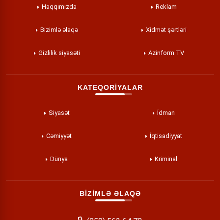
Haqqımızda
Reklam
Bizimlə əlaqə
Xidmət şərtləri
Gizlilik siyasəti
Azinform TV
KATEQORİYALAR
Siyasət
İdman
Cəmiyyət
İqtisadiyyat
Dünya
Kriminal
BİZİMLƏ ƏLAQƏ