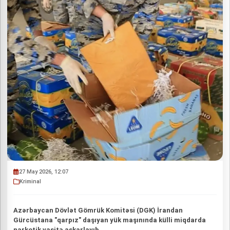
27 May 2026, 12:07
Kriminal
Azərbaycan Dövlət Gömrük Komitəsi (DGK) İrandan
Gürcüstana "qarpız" daşıyan yük maşınında külli miqdarda
narkotik vasitə aşkarlayıb.