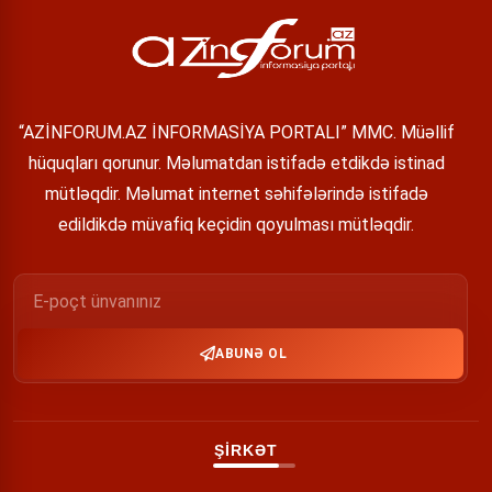
“AZİNFORUM.AZ İNFORMASİYA PORTALI” MMC. Müəllif
hüquqları qorunur. Məlumatdan istifadə etdikdə istinad
mütləqdir. Məlumat internet səhifələrində istifadə
edildikdə müvafiq keçidin qoyulması mütləqdir.
ABUNƏ OL
ŞİRKƏT