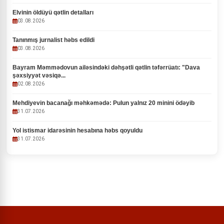
Elvinin öldüyü qətlin detalları
03.08.2026
Tanınmış jurnalist həbs edildi
03.08.2026
Bayram Məmmədovun ailəsindəki dəhşətli qətlin təfərrüatı: "Dava
şəxsiyyət vəsiqə...
02.08.2026
Mehdiyevin bacanağı məhkəmədə: Pulun yalnız 20 minini ödəyib
31.07.2026
Yol istismar idarəsinin hesabına həbs qoyuldu
31.07.2026