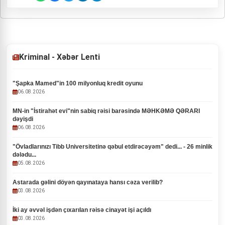
Kriminal - Xəbər Lenti
"Şapka Mamed"in 100 milyonluq kredit oyunu
06.08.2026
MN-in "İstirahət evi"nin sabiq rəisi barəsində MƏHKƏMƏ QƏRARI
dəyişdi
06.08.2026
"Övladlarınızı Tibb Universitetinə qəbul etdirəcəyəm" dedi... - 26 minlik
dələdu...
05.08.2026
Astarada gəlini döyən qayınataya hansı cəza verilib?
03.08.2026
İki ay əvvəl işdən çıxarılan rəisə cinayət işi açıldı
03.08.2026