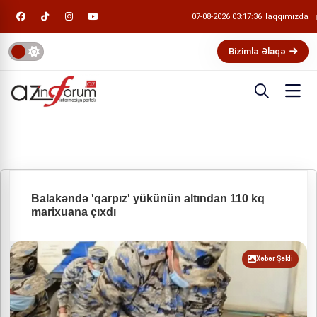
07-08-2026 03:17:37
Haqqımızda
Bizimlə Əlaqə
Balakəndə 'qarpız' yükünün altından 110 kq
marixuana çıxdı
Xəbər Şəkli