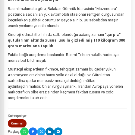
Rəsmi məlumata görə, Balakən Gömrük İdarəsinin "Mazımqara"
postunda saxlanılan yük avtomobili stasionar rentgen qurğusundan
keçirilərkən şübhəli görüntülər qeydə alınıb. Bu səbəbdən maşın
əsaslı yoxlamaya cəlb olunub.
Kinoloji xidmət itlərinin də cəlb olunduğu axtarış zamanı
"qarpız"
qutularının altında xüsusi üsulla gizlədilmiş 110 kiloqram 300
qram marixuana tapılıb.
Faktla bağlı araşdırma başlanılıb. Rəsmi Tehran hələlik hadisəyə
münasibət bildirməyib.
Müstəqil ekspertlərin fikrincə, təhqiqat zamanı bu qədər yükün
Azərbaycan ərazisinə hansı yolla daxil olduğu və Gürcüstan
sərhədinə qədər maneəsiz necə çatdırıldığı mütləq
aydınlaşdırılmalıdır. Onlar vurğulayırlar ki, İrandan Avropaya yönələn
narkotrafikin ölkə ərazisindən keçməsi faktları xüsusi və ciddi
araşdırmalar tələb edir.
Kateqoriya:
Kriminal
Paylaş: