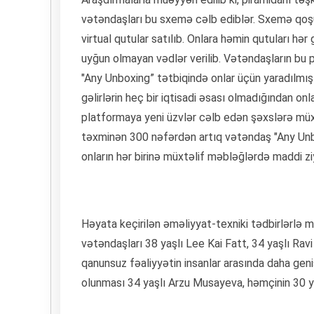
vətəndaşları bu sxemə cəlb ediblər. Sxemə qoş
virtual qutular satılıb. Onlara həmin qutuları h
uyğun olmayan vədlər verilib. Vətəndaşların bu p
"Any Unboxing” tətbiqində onlar üçün yaradılmış 
gəlirlərin heç bir iqtisadi əsası olmadığından o
platformaya yeni üzvlər cəlb edən şəxslərə müxt
təxminən 300 nəfərdən artıq vətəndaş "Any Unbo
onların hər birinə müxtəlif məbləğlərdə maddi z
Həyata keçirilən əməliyyat-texniki tədbirlərlə 
vətəndaşları 38 yaşlı Lee Kai Fatt, 34 yaşlı Ravi
qanunsuz fəaliyyətin insanlar arasında daha geniş
olunması 34 yaşlı Arzu Musayeva, həmçinin 30 