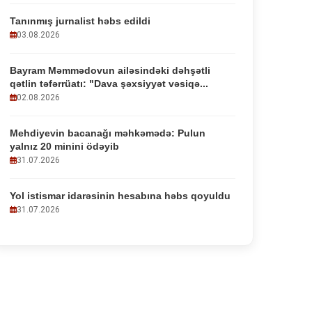
Tanınmış jurnalist həbs edildi
03.08.2026
Bayram Məmmədovun ailəsindəki dəhşətli
qətlin təfərrüatı: "Dava şəxsiyyət vəsiqə...
02.08.2026
Mehdiyevin bacanağı məhkəmədə: Pulun
yalnız 20 minini ödəyib
31.07.2026
Yol istismar idarəsinin hesabına həbs qoyuldu
31.07.2026