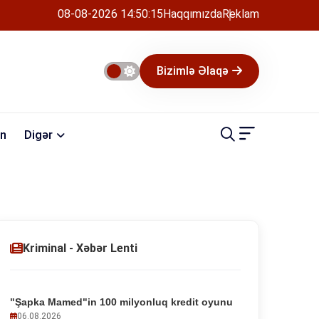
08-08-2026 14:50:16
Haqqımızda
Reklam
Bizimlə Əlaqə
n
Digər
Kriminal - Xəbər Lenti
"Şapka Mamed"in 100 milyonluq kredit oyunu
06.08.2026