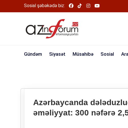
Sosial şəbəkədə biz:
Gündəm
Siyasət
Müsahibə
Sosial
Ar
Azərbaycanda dələduzluq
əməliyyat: 300 nəfərə 2,