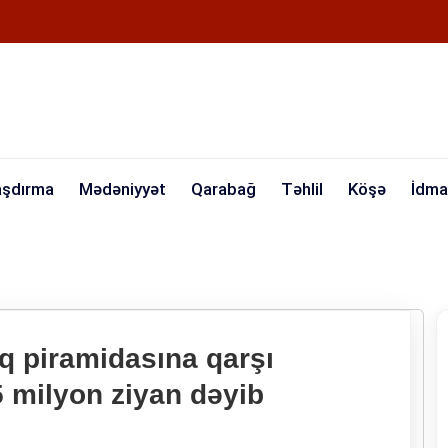
aşdırma
Mədəniyyət
Qarabağ
Təhlil
Köşə
İdma
 piramidasına qarşı
5 milyon ziyan dəyib