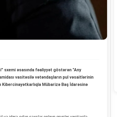
i” sxemi əsasında fəaliyyət göstərən "Any
midası vasitəsilə vətəndaşların pul vəsaitlərinin
inin Kibercinayətkarlıqla Mübarizə Baş İdarəsinə
il və idarə edən şəxslər onlayn qruplar vasitəsilə