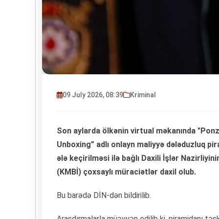
09 July 2026, 08:39
Kriminal
Son aylarda ölkənin virtual məkanında "Ponz
Unboxing” adlı onlayn maliyyə dələduzluq pira
ələ keçirilməsi ilə bağlı Daxili İşlər Nazirliy
(KMBİ) çoxsaylı müraciətlər daxil olub.
Bu barədə DİN-dən bildirilib.
Araşdırmalarla müəyyən edilib ki, piramidanı təşk