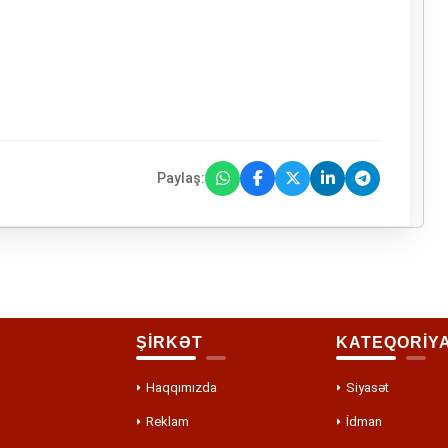
Paylaş:
ŞİRKƏT
KATEQORİY
Haqqımızda
Siyasət
Reklam
İdman