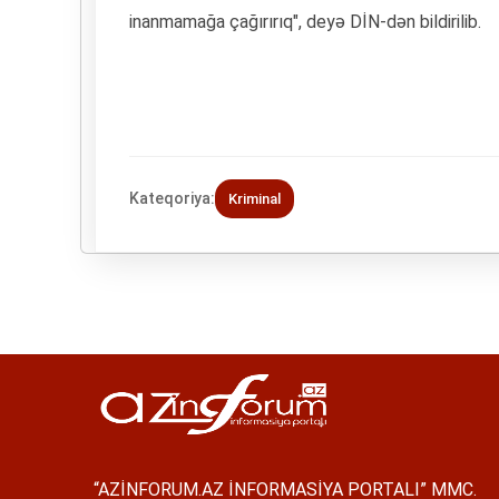
inanmamağa çağırırıq", deyə DİN-dən bildirilib.
Kateqoriya:
Kriminal
“AZİNFORUM.AZ İNFORMASİYA PORTALI” MMC.