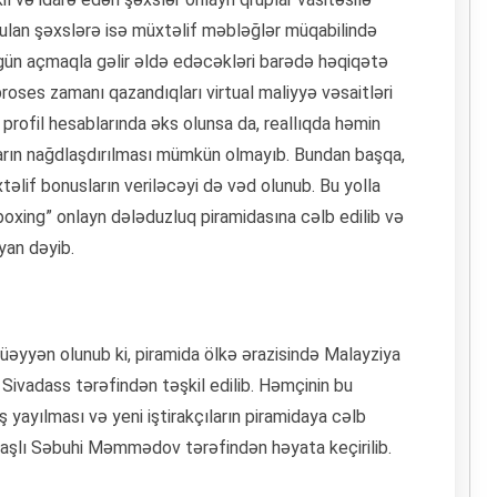
ulan şəxslərə isə müxtəlif məbləğlər müqabilində
ər gün açmaqla gəlir əldə edəcəkləri barədə həqiqətə
roses zamanı qazandıqları virtual maliyyə vəsaitləri
profil hesablarında əks olunsa da, reallıqda həmin
nların nağdlaşdırılması mümkün olmayıb. Bundan başqa,
əlif bonusların veriləcəyi də vəd olunub. Bu yolla
xing” onlayn dələduzluq piramidasına cəlb edilib və
iyan dəyib.
müəyyən olunub ki, piramida ölkə ərazisində Malayziya
 Sivadass tərəfindən təşkil edilib. Həmçinin bu
 yayılması və yeni iştirakçıların piramidaya cəlb
yaşlı Səbuhi Məmmədov tərəfindən həyata keçirilib.