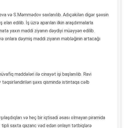
eva və S.Məmmədov saxlanılıb. Adıçəkilən digər şəxsin
elan edilib. İş üzrə aparılan ilkin araşdırmalarla
ata yaxın maddi ziyanın dəydiyi müəyyən edilib.
 və onlara dəymiş maddi ziyanın məbləğinin artacağı
vafiq maddələri ilə cinayət işi başlanılıb. Ravi
qsirləndirilən şəxs qismində istintaqa cəlb
şılaşdıqları və heç bir iqtisadi əsası olmayan piramida
 tipli saxta qazanc vəd edən onlayn tətbiqlərə