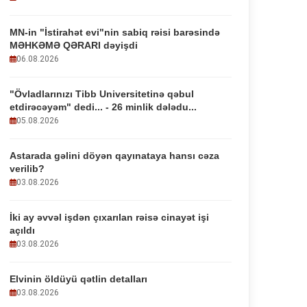
MN-in "İstirahət evi"nin sabiq rəisi barəsində
MƏHKƏMƏ QƏRARI dəyişdi
06.08.2026
"Övladlarınızı Tibb Universitetinə qəbul
etdirəcəyəm" dedi... - 26 minlik dələdu...
05.08.2026
Astarada gəlini döyən qayınataya hansı cəza
verilib?
03.08.2026
İki ay əvvəl işdən çıxarılan rəisə cinayət işi
açıldı
03.08.2026
Elvinin öldüyü qətlin detalları
03.08.2026