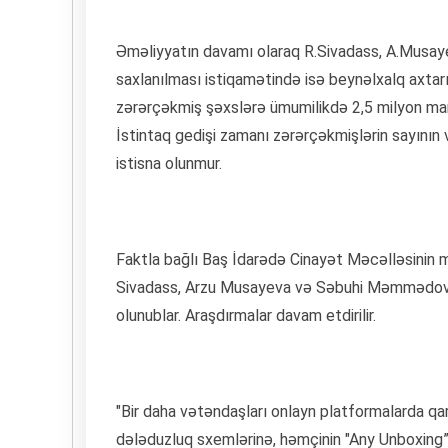
Əməliyyatın davamı olaraq R.Sivadass, A.Musay
saxlanılması istiqamətində isə beynəlxalq axtarış 
zərərçəkmiş şəxslərə ümumilikdə 2,5 milyon man
İstintaq gedişi zamanı zərərçəkmişlərin sayının
istisna olunmur.
Faktla bağlı Baş İdarədə Cinayət Məcəlləsinin mü
Sivadass, Arzu Musayeva və Səbuhi Məmmədov tə
olunublar. Araşdırmalar davam etdirilir.
"Bir daha vətəndaşları onlayn platformalarda qar
dələduzluq sxemlərinə, həmçinin "Any Unboxing”