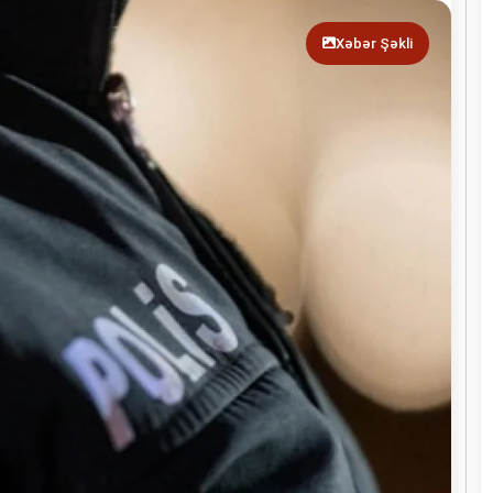
Xəbər Şəkli