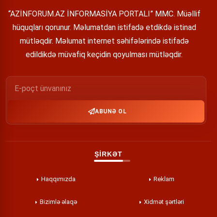
“AZİNFORUM.AZ İNFORMASİYA PORTALI” MMC. Müəllif
hüquqları qorunur. Məlumatdan istifadə etdikdə istinad
mütləqdir. Məlumat internet səhifələrində istifadə
edildikdə müvafiq keçidin qoyulması mütləqdir.
ABUNƏ OL
ŞİRKƏT
Haqqımızda
Reklam
Bizimlə əlaqə
Xidmət şərtləri