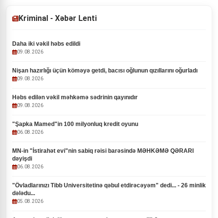
Kriminal - Xəbər Lenti
Daha iki vəkil həbs edildi
09.08.2026
Nişan hazırlığı üçün köməyə getdi, bacısı oğlunun qızıllarını oğurladı
09.08.2026
Həbs edilən vəkil məhkəmə sədrinin qayınıdır
09.08.2026
"Şapka Mamed"in 100 milyonluq kredit oyunu
06.08.2026
MN-in "İstirahət evi"nin sabiq rəisi barəsində MƏHKƏMƏ QƏRARI
dəyişdi
06.08.2026
"Övladlarınızı Tibb Universitetinə qəbul etdirəcəyəm" dedi... - 26 minlik
dələdu...
05.08.2026