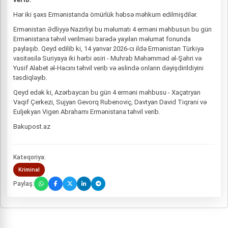
Hər iki şəxs Ermənistanda ömürlük həbsə məhkum edilmişdilər.
Ermənistan Ədliyyə Nazirliyi bu məlumatı 4 erməni məhbusun bu gün
Ermənistana təhvil verilməsi barədə yayılan məlumat fonunda
paylaşıb. Qeyd edilib ki, 14 yanvar 2026-cı ildə Ermənistan Türkiyə
vasitəsilə Suriyaya iki hərbi əsiri - Muhrab Məhəmməd əl-Şəhri və
Yusif Alabet əl-Hacını təhvil verib və əslində onların dəyişdirildiyini
təsdiqləyib.
Qeyd edək ki, Azərbaycan bu gün 4 erməni məhbusu - Xaçatryan
Vaqif Çerkezi, Sujyan Gevorq Rubenoviç, Davtyan David Tiqrani və
Euljekyan Vigen Abrahamı Ermənistana təhvil verib.
Bakupost.az
Kateqoriya:
Kriminal
Paylaş: