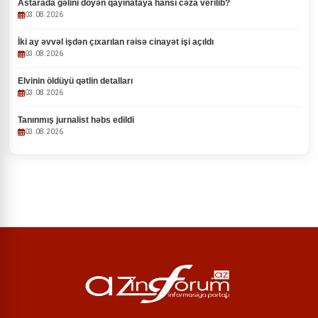
Astarada gəlini döyən qayınataya hansı cəza verilib?
03.08.2026
İki ay əvvəl işdən çıxarılan rəisə cinayət işi açıldı
03.08.2026
Elvinin öldüyü qətlin detalları
03.08.2026
Tanınmış jurnalist həbs edildi
03.08.2026