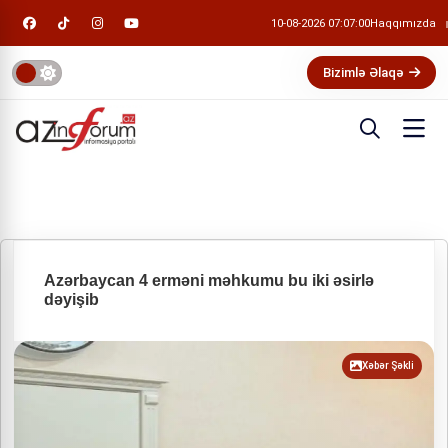
10-08-2026 07:07:00
Haqqımızda
Bizimlə Əlaqə
Azərbaycan 4 erməni məhkumu bu iki əsirlə
dəyişib
Xəbər Şəkli