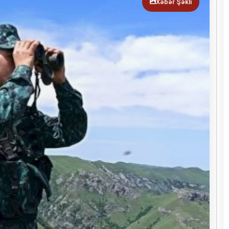
Xəbər Şəkli