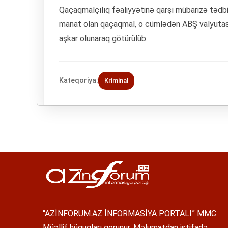
Qaçaqmalçılıq fəaliyyətinə qarşı mübarizə tədb
manat оlan qaçaqmal, о cümlədən ABŞ valyutası, 
aşkar olunaraq götürülüb.
Kateqoriya:
Kriminal
“AZİNFORUM.AZ İNFORMASİYA PORTALI” MMC.
Müəllif hüquqları qorunur. Məlumatdan istifadə