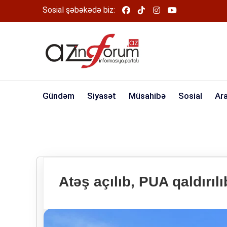
Sosial şəbəkədə biz:
Gündəm
Siyasət
Müsahibə
Sosial
Ar
Atəş açılıb, PUA qaldırıl