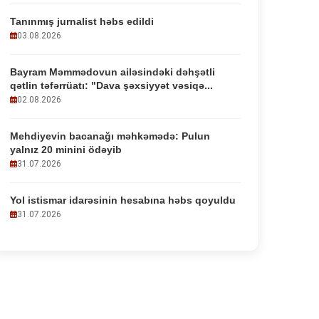
Tanınmış jurnalist həbs edildi
03.08.2026
Bayram Məmmədovun ailəsindəki dəhşətli
qətlin təfərrüatı: "Dava şəxsiyyət vəsiqə...
02.08.2026
Mehdiyevin bacanağı məhkəmədə: Pulun
yalnız 20 minini ödəyib
31.07.2026
Yol istismar idarəsinin hesabına həbs qoyuldu
31.07.2026