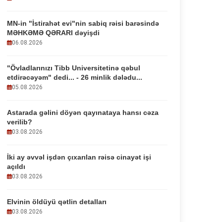
MN-in "İstirahət evi"nin sabiq rəisi barəsində
MƏHKƏMƏ QƏRARI dəyişdi
06.08.2026
"Övladlarınızı Tibb Universitetinə qəbul
etdirəcəyəm" dedi... - 26 minlik dələdu...
05.08.2026
Astarada gəlini döyən qayınataya hansı cəza
verilib?
03.08.2026
İki ay əvvəl işdən çıxarılan rəisə cinayət işi
açıldı
03.08.2026
Elvinin öldüyü qətlin detalları
03.08.2026