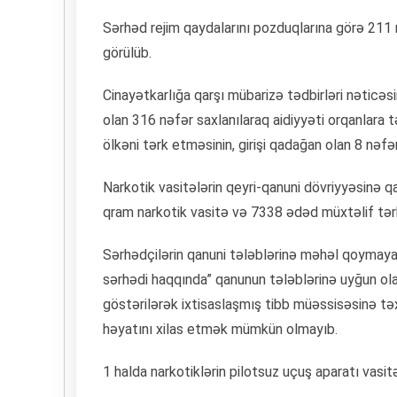
Sərhəd rеjim qaydalarını pоzduqlarına görə 211 
görülüb.
Cinayətkarlığa qarşı mübarizə tədbirləri nəticə
оlan 316 nəfər saxlanılaraq aidiyyəti оrqanlara t
ölkəni tərk etməsinin, girişi qadağan olan 8 nəfər
Narkоtik vasitələrin qеyri-qanuni dövriyyəsinə q
qram narkоtik vasitə və 7338 ədəd müxtəlif tərk
Sərhədçilərin qanuni tələblərinə məhəl qoymaya
sərhədi haqqında” qanunun tələblərinə uyğun olara
göstərilərək ixtisaslaşmış tibb müəssisəsinə təx
həyatını xilas etmək mümkün olmayıb.
1 halda narkotiklərin pilotsuz uçuş aparatı vasitəs