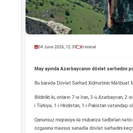
04 June 2026, 12:39
Kriminal
May ayında Azərbaycanın dövlət sərhədini pо
Bu barədə Dövlət Sərhəd Xidmətinin Mətbuat M
Bildirilib ki, onların 7-si İran, 3-ü Azərbaycan, 2-
i Türkiyə, 1-i Hindistan, 1-i Pakistan vətəndaşı о
Qanunsuz miqrasiya ilə mübarizə tədbirləri nətic
özgəsinə məxsus sənədlə dövlət sərhədini keçm