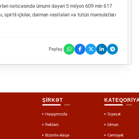
irləri nəticəsində ümumi dəyəri 5 milyon 609 min 617
spirtli içkilər, dərman vasitələri və tütün məmulatları
Paylaş:
ŞİRKƏT
KATEQORİY
Haqqımızda
Siyasət
Reklam
İdman
Bizimlə əlaqə
Cəmiyyət