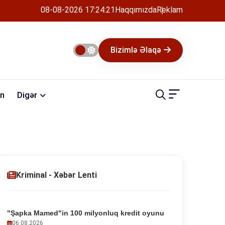
08-08-2026 17:24:21
Haqqımızda
Reklam
Bizimlə Əlaqə
n
Digər
Kriminal - Xəbər Lenti
"Şapka Mamed"in 100 milyonluq kredit oyunu
06.08.2026