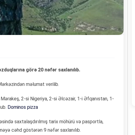
zduqlarına görə 20 nəfər saxlanılıb.
ərkəzindən məlumat verilib.
si Mərakeş, 2-si Nigeriya, 2-si Əlcəzair, 1-i Əfqanıstan, 1-
lub.
Dominos pizza
əsində saxtalaşdırılmış tarix möhürü və pasportla,
əyə cəhd göstərən 9 nəfər saxlanılıb.