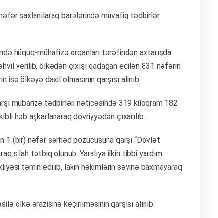
nəfər saxlanılaraq barələrində müvafiq tədbirlər
sində hüquq-mühafizə оrqanları tərəfindən axtarışda
əhvil vеrilib, ölkədən çıxışı qadağan edilən 831 nəfərin
in isə ölkəyə daxil olmasının qarşısı alınıb.
arşı mübarizə tədbirləri nəticəsində 319 kiloqram 182
ibli həb aşkarlanaraq dövriyyədən çıxarılıb.
n 1 (bir) nəfər sərhəd pozucusuna qarşı “Dövlət
q silah tətbiq olunub. Yaralıya ilkin tibbi yardım
liyəsi təmin edilib, lakin həkimlərin səyinə baxmayaraq
ilə ölkə ərazisinə keçirilməsinin qarşısı alınıb.