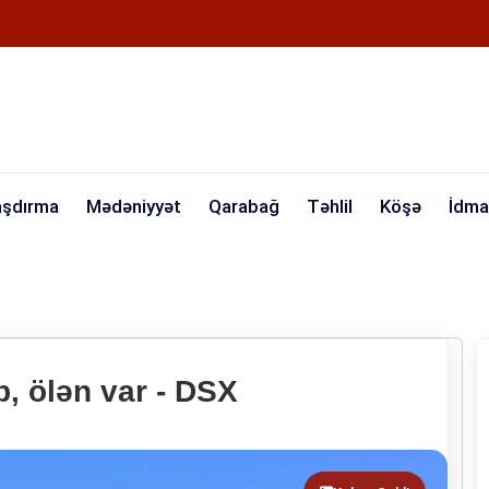
aşdırma
Mədəniyyət
Qarabağ
Təhlil
Köşə
İdma
ıb, ölən var - DSX