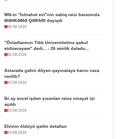
MN-in "İstirahət evi"nin sabiq rəisi barəsində
MƏHKƏMƏ QƏRARI dəyişdi
06.08.2026
"Övladlarınızı Tibb Universitetinə qəbul
etdirəcəyəm" dedi... - 26 minlik dələdu...
05.08.2026
Astarada gəlini döyən qayınataya hansı cəza
verilib?
03.08.2026
İki ay əvvəl işdən çıxarılan rəisə cinayət işi
açıldı
03.08.2026
Elvinin öldüyü qətlin detalları
03.08.2026