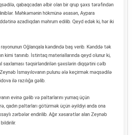
ədilə, qabaqcadan əlbir olan bir qrup şəxs tərəfindən
iliniblər. Məhkəmənin hökmünə əsasən, Aypara
üddətinə azadlıqdan məhrum edilib. Qeyd edək ki, hər iki
ur rayonunun Oğlanqala kəndində baş verib. Kənddə tək
 kimi tanınıb. İstintaq materiallarında qeyd olunur ki,
 saxlaması təqsirləndirilən şəxslərin diqqətini cəlb
a Zeynəb İsmayılovanın pulunu ələ keçirmək məqsədilə
ova ilə razılığa gəlib.
nın evinə gəlib və paltarlarını yumaq üçün
ə, qadın paltarları götürmək üçün əyildiyi anda ona
saylı zərbələr endirilib. Ağır xəsarətlər alan Zeynəb
dirilir.