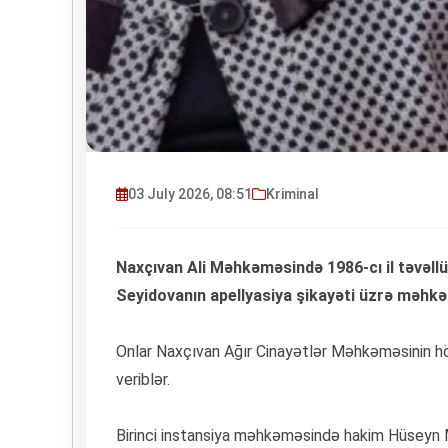
03 July 2026, 08:51
Kriminal
Naxçıvan Ali Məhkəməsində 1986-cı il təvəllü
Seyidovanın apellyasiya şikayəti üzrə məhkə
Onlar Naxçıvan Ağır Cinayətlər Məhkəməsinin hö
veriblər.
Birinci instansiya məhkəməsində hakim Hüseyn M