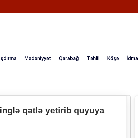
aşdırma
Mədəniyyət
Qarabağ
Təhlil
Köşə
İdma
linglə qətlə yetirib quyuya