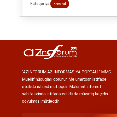
Kateqoriya:
Kriminal
“AZİNFORUM.AZ İNFORMASİYA PORTALI” MMC.
Müəllif hüquqları qorunur. Məlumatdan istifadə
etdikdə istinad mütləqdir. Məlumat internet
səhifələrində istifadə edildikdə müvafiq keçidin
qoyulması mütləqdir.