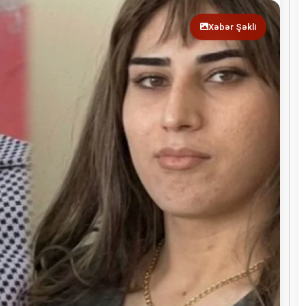
Xəbər Şəkli