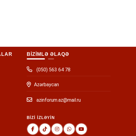
ALAR
BİZİMLƏ ƏLAQƏ
(050) 563 64 78
Azərbaycan
azinforum.az@mail.ru
BİZİ İZLƏYİN