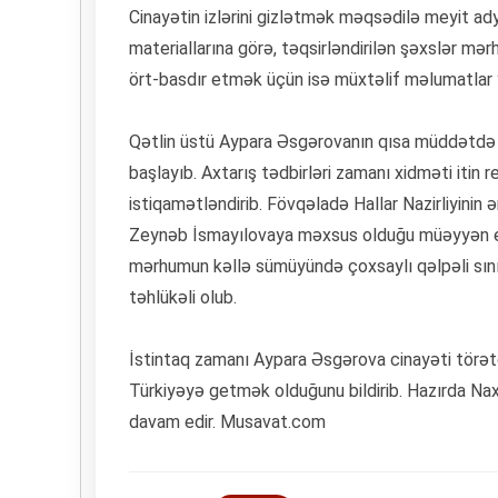
Cinayətin izlərini gizlətmək məqsədilə meyit ad
materiallarına görə, təqsirləndirilən şəxslər mər
ört-basdır etmək üçün isə müxtəlif məlumatlar y
Qətlin üstü Aypara Əsgərovanın qısa müddətdə 
başlayıb. Axtarış tədbirləri zamanı xidməti itin
istiqamətləndirib. Fövqəladə Hallar Nazirliyinin ə
Zeynəb İsmayılovaya məxsus olduğu müəyyən edi
mərhumun kəllə sümüyündə çoxsaylı qəlpəli sınıql
təhlükəli olub.
İstintaq zamanı Aypara Əsgərova cinayəti törətdi
Türkiyəyə getmək olduğunu bildirib. Hazırda Nax
davam edir. Musavat.com