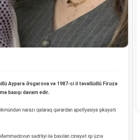
dlü Aypara Əsgərova və 1987-ci il təvəllüdlü Firuzə
mə baxışı davam edir.
kmündən narazı qalaraq qərardan apellyasiya şikayəti
əmmədovun sədrliyi ilə baxılan cinayət işi üzrə