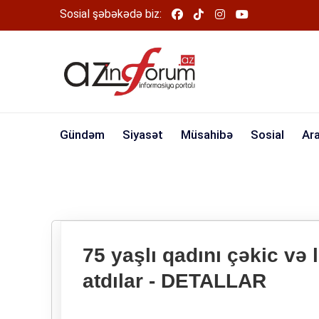
Sosial şəbəkədə biz:
Gündəm
Siyasət
Müsahibə
Sosial
Ar
75 yaşlı qadını çəkic və 
atdılar - DETALLAR