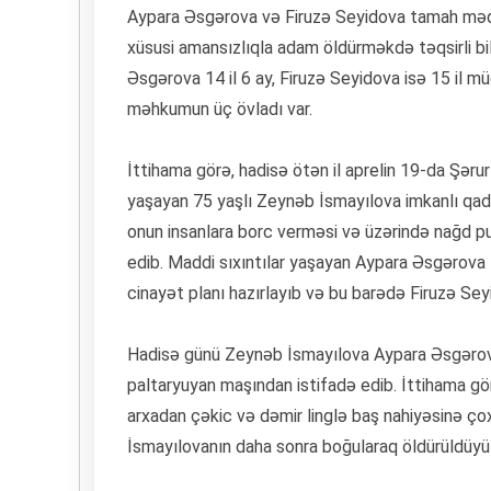
Aypara Əsgərova və Firuzə Seyidova tamah məqs
xüsusi amansızlıqla adam öldürməkdə təqsirli b
Əsgərova 14 il 6 ay, Firuzə Seyidova isə 15 il m
məhkumun üç övladı var.
İttihama görə, hadisə ötən il aprelin 19-da Şər
yaşayan 75 yaşlı Zeynəb İsmayılova imkanlı qadın
onun insanlara borc verməsi və üzərində nağd pul
edib. Maddi sıxıntılar yaşayan Aypara Əsgərov
cinayət planı hazırlayıb və bu barədə Firuzə Seyid
Hadisə günü Zeynəb İsmayılova Aypara Əsgərova
paltaryuyan maşından istifadə edib. İttihama gör
arxadan çəkic və dəmir linglə baş nahiyəsinə çox
İsmayılovanın daha sonra boğularaq öldürüldüyü bil