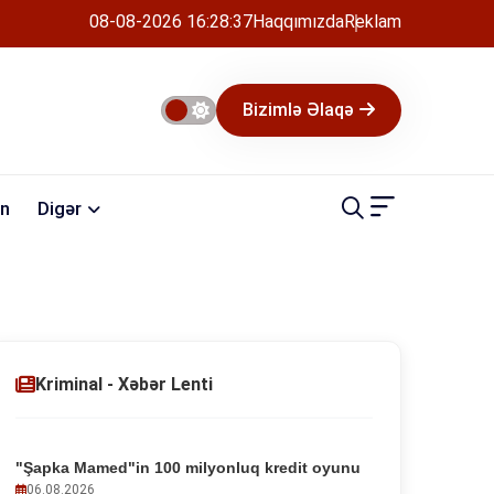
08-08-2026 16:28:38
Haqqımızda
Reklam
Bizimlə Əlaqə
n
Digər
Kriminal - Xəbər Lenti
"Şapka Mamed"in 100 milyonluq kredit oyunu
06.08.2026