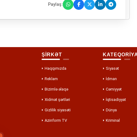
Paylaş:
ŞİRKƏT
KATEQORİY
Haqqımızda
Siyasət
Reklam
İdman
Bizimlə əlaqə
Cəmiyyət
Xidmət şərtləri
İqtisadiyyat
Gizlilik siyasəti
Dünya
Azinform TV
Kriminal