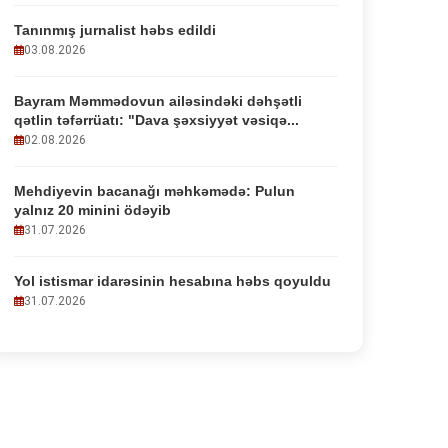
Tanınmış jurnalist həbs edildi
03.08.2026
Bayram Məmmədovun ailəsindəki dəhşətli
qətlin təfərrüatı: "Dava şəxsiyyət vəsiqə...
02.08.2026
Mehdiyevin bacanağı məhkəmədə: Pulun
yalnız 20 minini ödəyib
31.07.2026
Yol istismar idarəsinin hesabına həbs qoyuldu
31.07.2026