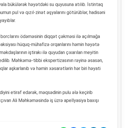
yala bükülərək həyətdəki su quyusuna atılıb. İstintaq
humun pul və qızıl-zinət əşyalarını götürüblər, hadisəni
ayıblar.
borclarını ödəməsinin diqqət çəkməsi ilə açılmağa
 reaksiyası hüquq-mühafizə orqanlarını həmin həyətə
məkdaşlarının iştirakı ilə quyudan çıxarılan meyitin
lib. Məhkəmə-tibbi ekspertizasının rəyinə əsasən,
ar aşkarlanıb və həmin xəsarətlərin hər biri həyati
yini etiraf edərək, məqsədinin pulu ələ keçirib
çıvan Ali Məhkəməsində iş üzrə apellyasiya baxışı