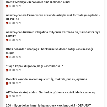
Ramiz Mehdiyevin bankının binası əlindən alındı
07.08.2026
Azərbaycan və Ermənistan arasında artıq ticarət formalaşmaqdadır -
DEPUTAT
07.08.2026
Azərbaycan turizmin inkişafına milyonlar xərcləsə də, turist axını niyə
zəifdir?
07.08.2026
Əhali dollardan uzaqlaşır: bankların isə dollar satışı kəskin aşağı
düşüb
07.08.2026
“Saça kəpək düşəndə, başı kəsmirlər ki..."
04.08.2026
Kəndlini kənddə saxlamaq üçün: İş, məktəb, pul, ev, əyləncə...
04.08.2026
ADY-dən strateji addım: Sərhəddə gözləmə vaxtı iki dəfə azalacaq
03.08.2026
200 milyon dollar hansı istiqamətlərə xərclənəcək? - DEPUTAT