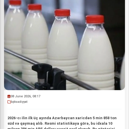
08 June 2026, 08:17
İqtisadiyyat
2026-cı ilin ilk üç ayında Azərbaycan xaricdən 5 min 858 ton
süd və qaymaq alıb. Rəsmi statistikaya görə, bu idxala 10
milyon 386 min ABŞ dolları vəsait sərf olunub. Bu göstərici