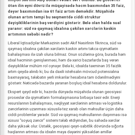
ötən ilin eyni dövrü ilə müqayisədə həcm baxımından 35 faiz,
dəyər baxımından isə 61 faiz artım deməkdir. Müşahidə
olunan artım tempi bu seqmentdə ciddi struktur
dəyişikliklərinin baş verdiyini göstərir. Belə olan halda sual
yaranır: süd və qaymaq idxalına çəkilən xərclərin kəskin
artımının səbəbi nədir?
Liberal İqtisadçılar Mərkəzinin sədri Akif Nəsirlinin fikrincə, süd və
qaymaq idxalına çəkilən xərclərin kəskin artımı təkcə qiymətlərin
bahalaşması ilə izah oluna bilməz. Onun sözlərinə görə, burada həm
idxal həcminin genişlənməsi, həm də xarici bazarlarda baş verən
dəyişikliklər mühüm rol oynayır. Belə ki, idxalda təxminən 35 faizlik
artım qeydə alınıb ki, bu da daxili istehsalın mövcud potensialına
baxmayaraq, tələbatın yerli imkanlar hesabına tam ödənilmədiyini
göstərir. Nəticədə bazarda yaranan boşluq idxal hesabına doldurulur.
Ekspert qeyd edir ki, hazırda dünyada müşahidə olunan geosiyasi
proseslər də qiymətlərin formalaşmasına birbaşa təsir edir. Enerji
resurslarının bahalaşması, nəqliyyat xərclərinin artması və logistika
zəncirlərinin uzanması xüsusilə tez xarab olan məhsullar üçün daha
ciddi problemlər yaradır. Süd və qaymaq məhsullarının daşınması isə
xüsusi "soyuq zəncir” sistemi tələb etdiyindən, bu sahədə xərclər
daha yüksək olur. Üstəlik, geosiyasi qeyri-sabitlik dövründə sığorta
haqlarının artması da idxalın maya dəyərini yüksəldən amillər