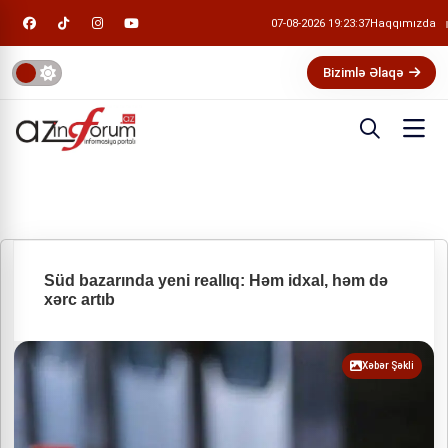
07-08-2026 19:23:38
Haqqımızda
Bizimlə Əlaqə
Süd bazarında yeni reallıq: Həm idxal, həm də
xərc artıb
Xəbər Şəkli