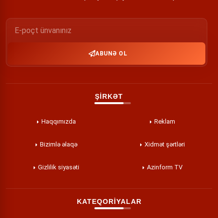
ABUNƏ OL
ŞİRKƏT
Haqqımızda
Reklam
Bizimlə əlaqə
Xidmət şərtləri
Gizlilik siyasəti
Azinform TV
KATEQORİYALAR