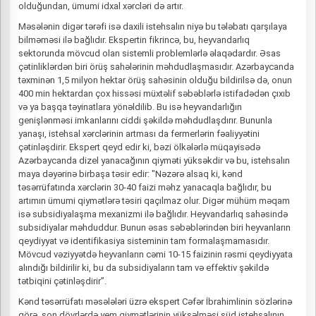
olduğundan, ümumi idxal xərcləri də artır.
Məsələnin digər tərəfi isə daxili istehsalın niyə bu tələbatı qarşılaya
bilməməsi ilə bağlıdır. Ekspertin fikrincə, bu, heyvandarlıq
sektorunda mövcud olan sistemli problemlərlə əlaqədardır. Əsas
çətinliklərdən biri örüş sahələrinin məhdudlaşmasıdır. Azərbaycanda
təxminən 1,5 milyon hektar örüş sahəsinin olduğu bildirilsə də, onun
400 min hektardan çox hissəsi müxtəlif səbəblərlə istifadədən çıxıb
və ya başqa təyinatlara yönəldilib. Bu isə heyvandarlığın
genişlənməsi imkanlarını ciddi şəkildə məhdudlaşdırır. Bununla
yanaşı, istehsal xərclərinin artması da fermerlərin fəaliyyətini
çətinləşdirir. Ekspert qeyd edir ki, bəzi ölkələrlə müqayisədə
Azərbaycanda dizel yanacağının qiyməti yüksəkdir və bu, istehsalın
maya dəyərinə birbaşa təsir edir: "Nəzərə alsaq ki, kənd
təsərrüfatında xərclərin 30-40 faizi məhz yanacaqla bağlıdır, bu
artımın ümumi qiymətlərə təsiri qaçılmaz olur. Digər mühüm məqam
isə subsidiyalaşma mexanizmi ilə bağlıdır. Heyvandarlıq sahəsində
subsidiyalar məhduddur. Bunun əsas səbəblərindən biri heyvanların
qeydiyyat və identifikasiya sisteminin tam formalaşmamasıdır.
Mövcud vəziyyətdə heyvanların cəmi 10-15 faizinin rəsmi qeydiyyata
alındığı bildirilir ki, bu da subsidiyaların tam və effektiv şəkildə
tətbiqini çətinləşdirir”.
Kənd təsərrüfatı məsələləri üzrə ekspert Cəfər İbrahimlinin sözlərinə
görə, son dövrlərdə yem qiymətlərinin yüksəlməsi süd istehsalının