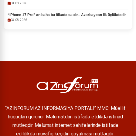
03.08.2026
“iPhone 17 Pro” ən baha bu ölkədə satılır– Azərbaycan ilk üçlükdədir
03.08.2026
“AZİNFORUM.AZ İNFORMASİYA PORTALI” MMC. Müəllif
hüquqları qorunur. Məlumatdan istifadə etdikdə istinad
mütləqdir. Məlumat internet səhifələrində istifadə
edildikdə müvafiq keçidin qoyulması mütləqdir.