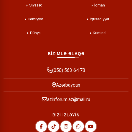
Siyasət
İdman
Cəmiyyət
İqtisadiyyat
Dünya
Kriminal
BİZİMLƏ ƏLAQƏ
(050) 563 64 78
Azərbaycan
azinforum.az@mail.ru
BİZİ İZLƏYİN