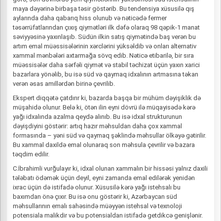
maya dəyərinə birbaşa təsir göstərib. Bu tendensiya xüsusilə qış
aylarında daha qabarıq hiss olunub və nəticədə fermer
təsərrüfatlarından çıxış qiymətləri ilk dəfə olaraq 98 qəpik-1 manat
səviyyəsinə yaxınlaşıb. Südün ilkin satış qiymətində baş verən bu
artım emal müəssisələrinin xərclərini yüksəldib və onları alternativ
xammal mənbələri axtarmağa sövq edib. Nəticə etibarilə, bir sıra
müəssisələr daha sərfəli qiymət və stabil təchizat üçün yaxın xarici
bazarlara yönəlib, bu isə süd və qaymaq idxalının artmasına təkan
verən əsas amillərdən birinə çevrilib.
Ekspert diqqətə çatdırır ki, bazarda başqa bir mühüm dəyişiklik də
müşahidə olunur. Belə ki, ötən ilin eyni dövrü ilə müqayisədə kərə
yağı idxalında azalma qeydə alınıb. Bu isə idxal strukturunun
dəyişdiyini göstərir: artıq hazır məhsuldan daha çox xammal
formasında – yəni süd və qaymaq şəklində məhsullar ölkəyə gətirilir.
Bu xammal daxildə emal olunaraq son məhsula çevrilir və bazara
təqdim edilir.
C.İbrahimli vurğulayır ki, idxal olunan xammalın bir hissəsi yalnız daxili
tələbatı ödəmək üçün deyil, eyni zamanda emal edilərək yenidən
ixrac üçün də istifadə olunur. Xüsusilə kərə yağı istehsalı bu
baxımdan önə çıxır. Bu isə onu göstərir ki, Azərbaycan süd
məhsullarının emalı sahəsində müəyyən istehsal və texnoloji
potensiala malikdir və bu potensialdan istifadə getdikcə genişlənir.