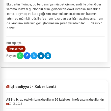
Ekspertin fikrincə, bu tendensiya müsbət qiymətləndirilə bilər. Əgər
xammal bazası gücləndirilərsə, gələcəkdə daxili istehsal hesabına
xama, qaymaq və kərə yağı kimi məhsulların istehsalının həcmini
artırmaq mümkündür. Bu isə həm idxaldan asılılığın azalmasına, həm
də ixrac imkanlarının genişlənməsinə şərait yarada bilər. "Kaspi"
qəzeti
Kateqoriya:
İqtisadiyyat
Paylaş:
İqtisadiyyat - Xəbər Lenti
ABŞ-a ixrac etdiyimiz məhsulların 90 faizi qeyri neft-qaz məhsullarıdır
07.08.2026