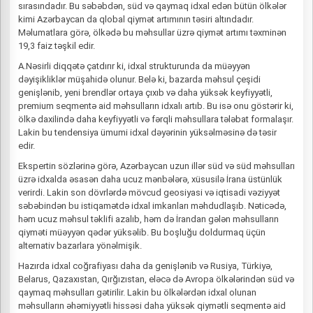
sırasındadır. Bu səbəbdən, süd və qaymaq idxal edən bütün ölkələr
kimi Azərbaycan da qlobal qiymət artımının təsiri altındadır.
Məlumatlara görə, ölkədə bu məhsullar üzrə qiymət artımı təxminən
19,3 faiz təşkil edir.
A.Nəsirli diqqətə çatdırır ki, idxal strukturunda da müəyyən
dəyişikliklər müşahidə olunur. Belə ki, bazarda məhsul çeşidi
genişlənib, yeni brendlər ortaya çıxıb və daha yüksək keyfiyyətli,
premium seqmentə aid məhsulların idxalı artıb. Bu isə onu göstərir ki,
ölkə daxilində daha keyfiyyətli və fərqli məhsullara tələbat formalaşır.
Lakin bu tendensiya ümumi idxal dəyərinin yüksəlməsinə də təsir
edir.
Ekspertin sözlərinə görə, Azərbaycan uzun illər süd və süd məhsulları
üzrə idxalda əsasən daha ucuz mənbələrə, xüsusilə İrana üstünlük
verirdi. Lakin son dövrlərdə mövcud geosiyasi və iqtisadi vəziyyət
səbəbindən bu istiqamətdə idxal imkanları məhdudlaşıb. Nəticədə,
həm ucuz məhsul təklifi azalıb, həm də İrandan gələn məhsulların
qiyməti müəyyən qədər yüksəlib. Bu boşluğu doldurmaq üçün
alternativ bazarlara yönəlmişik.
Hazırda idxal coğrafiyası daha da genişlənib və Rusiya, Türkiyə,
Belarus, Qazaxıstan, Qırğızıstan, eləcə də Avropa ölkələrindən süd və
qaymaq məhsulları gətirilir. Lakin bu ölkələrdən idxal olunan
məhsulların əhəmiyyətli hissəsi daha yüksək qiymətli seqmentə aid