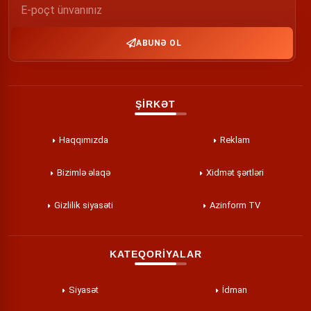
ABUNƏ OL
ŞİRKƏT
Haqqımızda
Reklam
Bizimlə əlaqə
Xidmət şərtləri
Gizlilik siyasəti
Azinform TV
KATEQORİYALAR
Siyasət
İdman