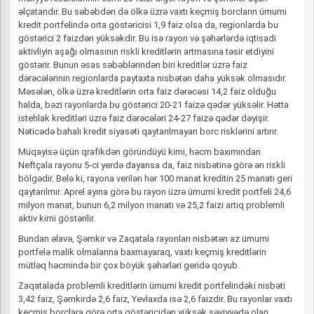
əlçatandır. Bu səbəbdən də ölkə üzrə vaxtı keçmiş borcların ümumi
kredit portfelində orta göstəricisi 1,9 faiz olsa da, regionlarda bu
göstərici 2 faizdən yüksəkdir. Bu isə rayon və şəhərlərdə iqtisadi
aktivliyin aşağı olmasının riskli kreditlərin artmasına təsir etdiyini
göstərir. Bunun əsas səbəblərindən biri kreditlər üzrə faiz
dərəcələrinin regionlarda paytaxta nisbətən daha yüksək olmasıdır.
Məsələn, ölkə üzrə kreditlərin orta faiz dərəcəsi 14,2 faiz olduğu
halda, bəzi rayonlarda bu göstərici 20-21 faizə qədər yüksəlir. Hətta
istehlak kreditləri üzrə faiz dərəcələri 24-27 faizə qədər dəyişir.
Nəticədə bahalı kredit siyasəti qaytarılmayan borc risklərini artırır.
Müqayisə üçün qrafikdən göründüyü kimi, həcm baxımından
Neftçala rayonu 5-ci yerdə dayansa da, faiz nisbətinə görə ən riskli
bölgədir. Belə ki, rayona verilən hər 100 manat kreditin 25 manatı geri
qaytarılmır. Aprel ayına görə bu rayon üzrə ümumi kredit portfeli 24,6
milyon manat, bunun 6,2 milyon manatı və 25,2 faizi artıq problemli
aktiv kimi göstərilir.
Bundan əlavə, Şəmkir və Zaqatala rayonları nisbətən az ümumi
portfelə malik olmalarına baxmayaraq, vaxtı keçmiş kreditlərin
mütləq həcmində bir çox böyük şəhərləri geridə qoyub.
Zaqatalada problemli kreditlərin ümumi kredit portfelindəki nisbəti
3,42 faiz, Şəmkirdə 2,6 faiz, Yevlaxda isə 2,6 faizdir. Bu rayonlar vaxtı
keçmiş borclara görə orta göstəricidən yüksək səviyyədə olan