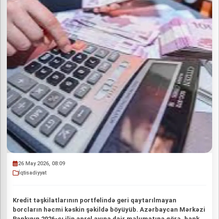
26 May 2026, 08:09
İqtisadiyyat
Kredit təşkilatlarının portfelində geri qaytarılmayan
borcların həcmi kəskin şəkildə böyüyüb. Azərbaycan Mərkəzi
Bankının 2026-cı ilin aprel ayına dair məlumatına görə, bank