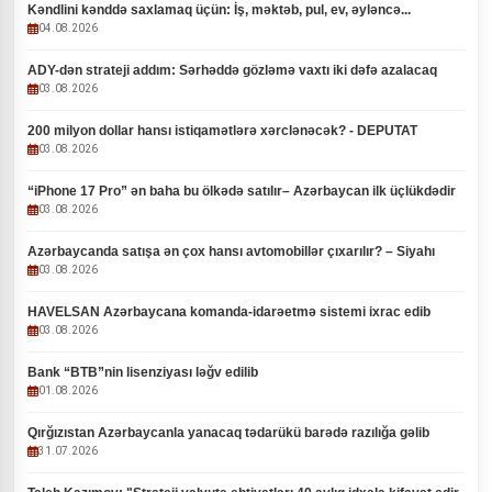
Kəndlini kənddə saxlamaq üçün: İş, məktəb, pul, ev, əyləncə...
04.08.2026
ADY-dən strateji addım: Sərhəddə gözləmə vaxtı iki dəfə azalacaq
03.08.2026
200 milyon dollar hansı istiqamətlərə xərclənəcək? - DEPUTAT
03.08.2026
“iPhone 17 Pro” ən baha bu ölkədə satılır– Azərbaycan ilk üçlükdədir
03.08.2026
Azərbaycanda satışa ən çox hansı avtomobillər çıxarılır? – Siyahı
03.08.2026
HAVELSAN Azərbaycana komanda-idarəetmə sistemi ixrac edib
03.08.2026
Bank “BTB”nin lisenziyası ləğv edilib
01.08.2026
Qırğızıstan Azərbaycanla yanacaq tədarükü barədə razılığa gəlib
31.07.2026