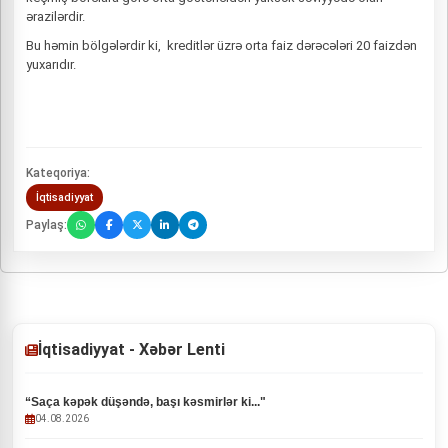
ərazilərdir.
Bu həmin bölgələrdir ki, kreditlər üzrə orta faiz dərəcələri 20 faizdən
yuxarıdır.
Kateqoriya:
İqtisadiyyat
Paylaş:
İqtisadiyyat - Xəbər Lenti
“Saça kəpək düşəndə, başı kəsmirlər ki..."
04.08.2026