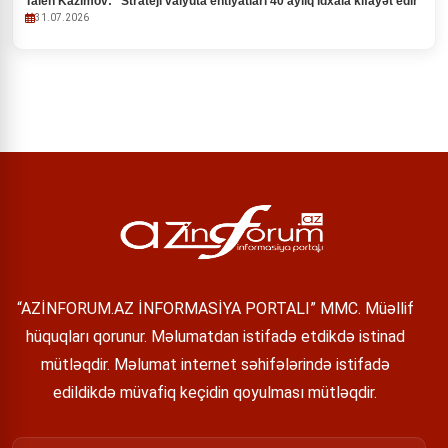
Taleh Kazımov: "Strateji valyuta ehtiyatları 40 aylıq idxala kifayət edir
31.07.2026
“AZİNFORUM.AZ İNFORMASİYA PORTALI” MMC. Müəllif
hüquqları qorunur. Məlumatdan istifadə etdikdə istinad
mütləqdir. Məlumat internet səhifələrində istifadə
edildikdə müvafiq keçidin qoyulması mütləqdir.