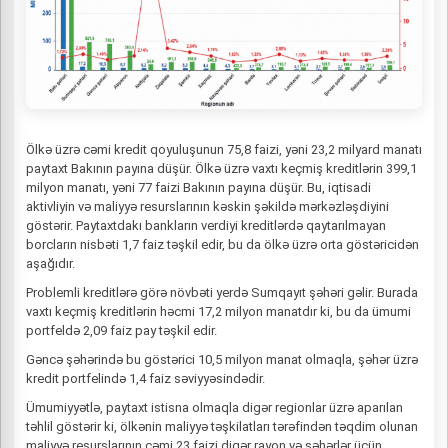
Ölkə üzrə cəmi kredit qoyuluşunun 75,8 faizi, yəni 23,2 milyard manatı
paytaxt Bakının payına düşür. Ölkə üzrə vaxtı keçmiş kreditlərin 399,1
milyon manatı, yəni 77 faizi Bakının payına düşür. Bu, iqtisadi
aktivliyin və maliyyə resurslarının kəskin şəkildə mərkəzləşdiyini
göstərir. Paytaxtdakı bankların verdiyi kreditlərdə qaytarılmayan
borcların nisbəti 1,7 faiz təşkil edir, bu da ölkə üzrə orta göstəricidən
aşağıdır.
Problemli kreditlərə görə növbəti yerdə Sumqayıt şəhəri gəlir. Burada
vaxtı keçmiş kreditlərin həcmi 17,2 milyon manatdır ki, bu da ümumi
portfeldə 2,09 faiz pay təşkil edir.
Gəncə şəhərində bu göstərici 10,5 milyon manat olmaqla, şəhər üzrə
kredit portfelində 1,4 faiz səviyyəsindədir.
Ümumiyyətlə, paytaxt istisna olmaqla digər regionlar üzrə aparılan
təhlil göstərir ki, ölkənin maliyyə təşkilatları tərəfindən təqdim olunan
maliyyə resurslarının cəmi 23 faizi digər rayon və şəhərlər üçün