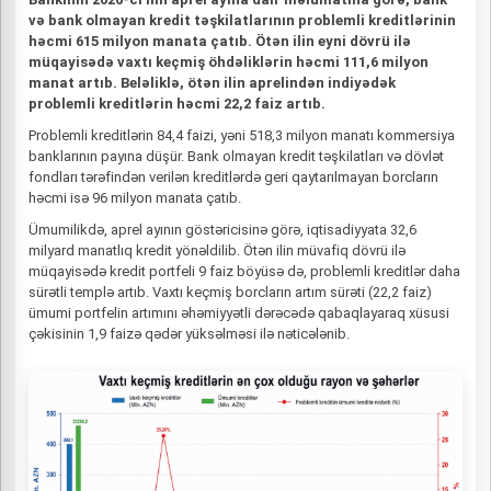
və bank olmayan kredit təşkilatlarının problemli kreditlərinin
həcmi 615 milyon manata çatıb. Ötən ilin eyni dövrü ilə
müqayisədə vaxtı keçmiş öhdəliklərin həcmi 111,6 milyon
manat artıb. Beləliklə, ötən ilin aprelindən indiyədək
problemli kreditlərin həcmi 22,2 faiz artıb.
Problemli kreditlərin 84,4 faizi, yəni 518,3 milyon manatı kommersiya
banklarının payına düşür. Bank olmayan kredit təşkilatları və dövlət
fondları tərəfindən verilən kreditlərdə geri qaytarılmayan borcların
həcmi isə 96 milyon manata çatıb.
Ümumilikdə, aprel ayının göstəricisinə görə, iqtisadiyyata 32,6
milyard manatlıq kredit yönəldilib. Ötən ilin müvafiq dövrü ilə
müqayisədə kredit portfeli 9 faiz böyüsə də, problemli kreditlər daha
sürətli templə artıb. Vaxtı keçmiş borcların artım sürəti (22,2 faiz)
ümumi portfelin artımını əhəmiyyətli dərəcədə qabaqlayaraq xüsusi
çəkisinin 1,9 faizə qədər yüksəlməsi ilə nəticələnib.