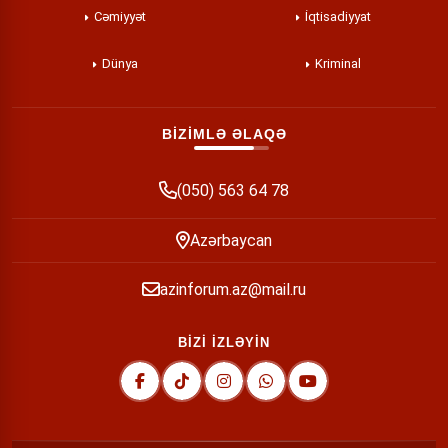
Cəmiyyət
İqtisadiyyat
Dünya
Kriminal
BİZİMLƏ ƏLAQƏ
(050) 563 64 78
Azərbaycan
azinforum.az@mail.ru
BİZİ İZLƏYİN