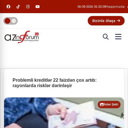
06-08-2026 06:20:09
Haqqımızda
Bizimlə Əlaqə
Problemli kreditlər 22 faizdən çox artıb:
rayonlarda risklər dərinləşir
Xəbər Şəkli