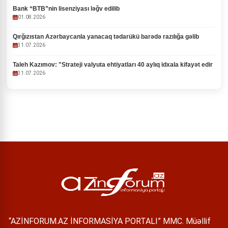
Bank “BTB”nin lisenziyası ləğv edilib
01.08.2026
Qırğızıstan Azərbaycanla yanacaq tədarükü barədə razılığa gəlib
31.07.2026
Taleh Kazımov: "Strateji valyuta ehtiyatları 40 aylıq idxala kifayət edir
31.07.2026
“AZİNFORUM.AZ İNFORMASİYA PORTALI” MMC. Müəllif