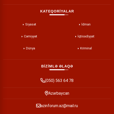
KATEQORİYALAR
Siyasət
İdman
Cəmiyyət
İqtisadiyyat
Dünya
Kriminal
BİZİMLƏ ƏLAQƏ
(050) 563 64 78
Azərbaycan
azinforum.az@mail.ru