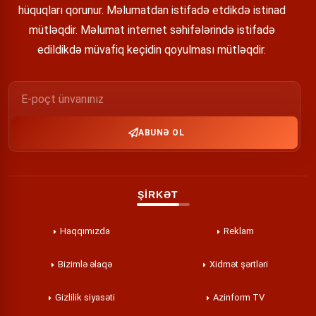
hüquqları qorunur. Məlumatdan istifadə etdikdə istinad
mütləqdir. Məlumat internet səhifələrində istifadə
edildikdə müvafiq keçidin qoyulması mütləqdir.
ABUNƏ OL
ŞİRKƏT
Haqqımızda
Reklam
Bizimlə əlaqə
Xidmət şərtləri
Gizlilik siyasəti
Azinform TV