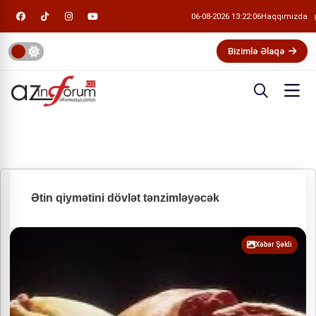
06-08-2026 13:22:06
Haqqımızda
Bizimlə Əlaqə
Ətin qiymətini dövlət tənzimləyəcək
Xəbər Şəkli