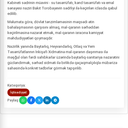
Kabineti sədrinin müavini - su təsərrüfatı, kənd təsərrüfatı və emal
sənayesi naziri Bakıt Torobayevin sədrliyi ilə keçirilən iclasda qəbul
edilib.
Məlumata görə, dövlət tənzimləməsinin məqsədi ətin
bahalaşmasının qarşısını almaq, mal-qaranın sərhəddən
keçirilməsinə nəzarət etmək, mal-qaranın ixracına kəmiyyət
məhdudiyyətləri qoymaqdır.
Nazirlik yanında Baytarlıq, Heyvandarlıq, Otlaq və Yem
Təsərrüfatlarının İnkişafı Xidmətinə mal-qaranın daşınması ilə
məşğul olan fərdi sahibkarlar üzərində baytarlıq-sanitariya nəzarətini
gücləndirmək, sərhəd xidməti ilə birlikdə qaçaqmalçılıqla mübarizə
sahəsində konkret tədbirlər görmək tapşırılıb.
Kateqoriya:
İqtisadiyyat
Paylaş: