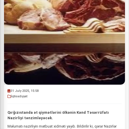
31 July 2025, 15:58
İqtisadiyyat
Qırğızıstanda ət qiymətlərini ölkənin Kənd Təsərrüfatı
Nazirliyi tənzimləyəcək.
Məlumatı nazirliyin mətbuat xidməti yayıb. Bildirilir ki, qərar Nazirlər