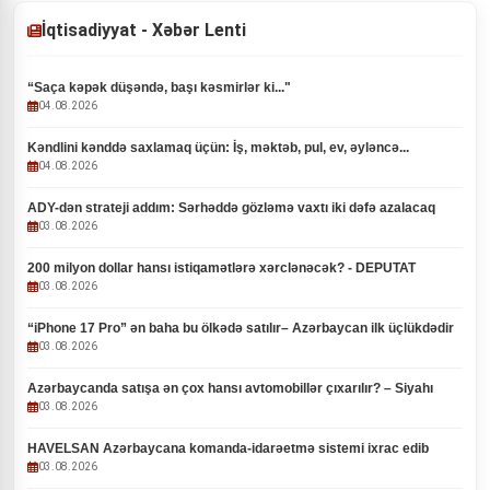
İqtisadiyyat - Xəbər Lenti
“Saça kəpək düşəndə, başı kəsmirlər ki..."
04.08.2026
Kəndlini kənddə saxlamaq üçün: İş, məktəb, pul, ev, əyləncə...
04.08.2026
ADY-dən strateji addım: Sərhəddə gözləmə vaxtı iki dəfə azalacaq
03.08.2026
200 milyon dollar hansı istiqamətlərə xərclənəcək? - DEPUTAT
03.08.2026
“iPhone 17 Pro” ən baha bu ölkədə satılır– Azərbaycan ilk üçlükdədir
03.08.2026
Azərbaycanda satışa ən çox hansı avtomobillər çıxarılır? – Siyahı
03.08.2026
HAVELSAN Azərbaycana komanda-idarəetmə sistemi ixrac edib
03.08.2026