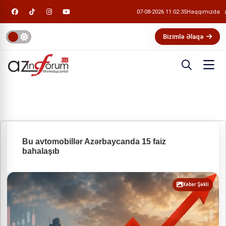
07-08-2026 11:02:36
Haqqımızda
Bizimlə Əlaqə
Bu avtomobillər Azərbaycanda 15 faiz
bahalaşıb
Xəbər Şəkli