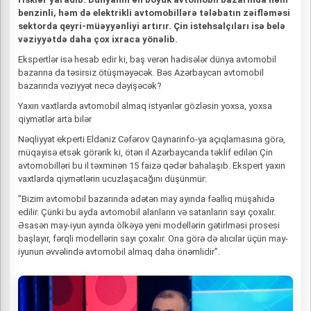
benzinli, həm də elektrikli avtomobillərə tələbatın zəifləməsi
sektorda qeyri-müəyyənliyi artırır. Çin istehsalçıları isə belə
vəziyyətdə daha çox ixraca yönəlib.
Ekspertlər isə hesab edir ki, baş verən hadisələr dünya avtomobil
bazarına da təsirsiz ötüşməyəcək. Bəs Azərbaycan avtomobil
bazarında vəziyyət necə dəyişəcək?
Yaxın vaxtlarda avtomobil almaq istyənlər gözləsin yoxsa, yoxsa
qiymətlər arta bilər
Nəqliyyat ekperti Eldəniz Cəfərov Qaynarinfo-ya açıqlamasına görə,
müqayisə etsək görərik ki, ötən il Azərbaycanda təklif edilən Çin
avtomobilləri bu il təxminən 15 faizə qədər bahalaşıb. Ekspert yaxın
vaxtlarda qiymətlərin ucuzlaşacağını düşünmür:
"Bizim avtomobil bazarında adətən may ayında fəallıq müşahidə
edilir. Çünki bu ayda avtomobil alanların və satanların sayı çoxalır.
Əsasən may-iyun ayında ölkəyə yeni modellərin gətirlməsi prosesi
başlayır, fərqli modellərin sayı çoxalır. Ona görə də alıcılar üçün may-
iyunun əvvəlində avtomobil almaq daha önəmlidir”.