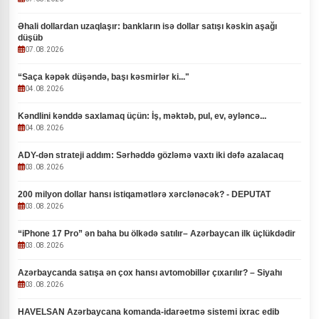
Əhali dollardan uzaqlaşır: bankların isə dollar satışı kəskin aşağı
düşüb
07.08.2026
“Saça kəpək düşəndə, başı kəsmirlər ki..."
04.08.2026
Kəndlini kənddə saxlamaq üçün: İş, məktəb, pul, ev, əyləncə...
04.08.2026
ADY-dən strateji addım: Sərhəddə gözləmə vaxtı iki dəfə azalacaq
03.08.2026
200 milyon dollar hansı istiqamətlərə xərclənəcək? - DEPUTAT
03.08.2026
“iPhone 17 Pro” ən baha bu ölkədə satılır– Azərbaycan ilk üçlükdədir
03.08.2026
Azərbaycanda satışa ən çox hansı avtomobillər çıxarılır? – Siyahı
03.08.2026
HAVELSAN Azərbaycana komanda-idarəetmə sistemi ixrac edib