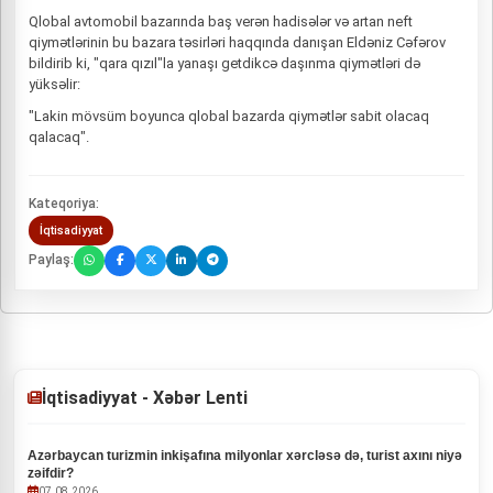
Qlobal avtomobil bazarında baş verən hadisələr və artan neft
qiymətlərinin bu bazara təsirləri haqqında danışan Eldəniz Cəfərov
bildirib ki, "qara qızıl"la yanaşı getdikcə daşınma qiymətləri də
yüksəlir:
"Lakin mövsüm boyunca qlobal bazarda qiymətlər sabit olacaq
qalacaq".
Kateqoriya:
İqtisadiyyat
Paylaş:
İqtisadiyyat - Xəbər Lenti
Azərbaycan turizmin inkişafına milyonlar xərcləsə də, turist axını niyə
zəifdir?
07.08.2026