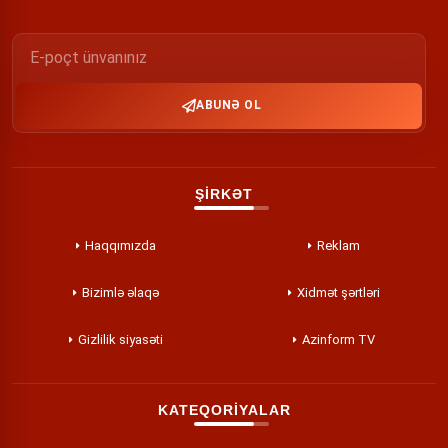
ABUNƏ OL
ŞİRKƏT
Haqqımızda
Reklam
Bizimlə əlaqə
Xidmət şərtləri
Gizlilik siyasəti
Azinform TV
KATEQORİYALAR