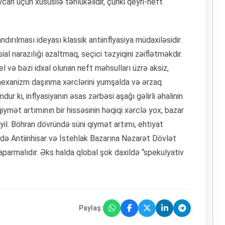
ycan üçün xüsusilə təhlükəlidir, çünki qeyri-neft
ırılması ideyası klassik antiinflyasiya müdaxiləsidir.
l narazılığı azaltmaq, seçici təzyiqini zəiflətməkdir.
 və bəzi idxal olunan neft məhsulları üzrə aksiz,
mexanizm daşınma xərclərini yumşalda və ərzaq
ur ki, inflyasiyanın əsas zərbəsi aşağı gəlirli əhalinin
ymət artımının bir hissəsinin həqiqi xərclə yox, bazar
yil. Böhran dövründə süni qiymət artımı, ehtiyat
ə də Antiinhisar və İstehlak Bazarına Nəzarət Dövlət
aparmalıdır. Əks halda qlobal şok daxildə “spekulyativ
Paylaş: