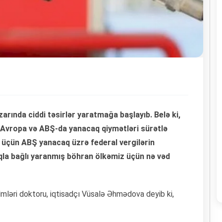
arında ciddi təsirlər yaratmağa başlayıb. Belə ki,
 Avropa və ABŞ-da yanacaq qiymətləri sürətlə
maq üçün ABŞ yanacaq üzrə federal vergilərin
qla bağlı yaranmış böhran ölkəmiz üçün nə vəd
lmləri doktoru, iqtisadçı Vüsalə Əhmədova deyib ki,