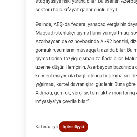
staqflyasiya riski yarana bilər. Bu ssenari Azərba
sektoru hələ kifayət qədər güclü deyil.
Əslində, ABŞ-da federal yanacaq vergisinin dayand
Məqsəd istehlakçı qiymətlərini yumşaltmaq, sosia
Azərbaycan da öz növbəsində AI-92 benzini, dizel
gömrük rüsumlarını müvəqqəti azalda bilər. Bu 
qiymətlərinə təzyiqi qismən zəiflədə bilər. Məlumd
üzərinə düşür. Həmçinin, Azərbaycan bazarında qi
konsentrasiyası ilə bağlı olduğu heç kimə sirr de
yığılması, kartel davranışları güclənir. Buna gör
Xidməti, gömrük, vergi sistemi aktiv monitorinq 
inflyasiya”ya çevrilə bilər”.
Kateqoriya:
İqtisadiyyat