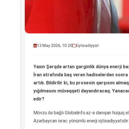
13 May 2026, 10:20
İqtisadiyyat
Yaxın Şərqdə artan gərginlik dünya enerji baz
İran ətrafında baş verən hadisələrdən sonra
artıb. Bildirilir ki, bu prosesin qarşısını al
yığılmasını müvəqqəti dayandıracaq. Yanaca
edir?
Mövzu ilə bağlı Globalinfo.az-a danışan hüquq e
Azərbaycan ixrac yönümlü enerji iqtisadiyyatıdır: