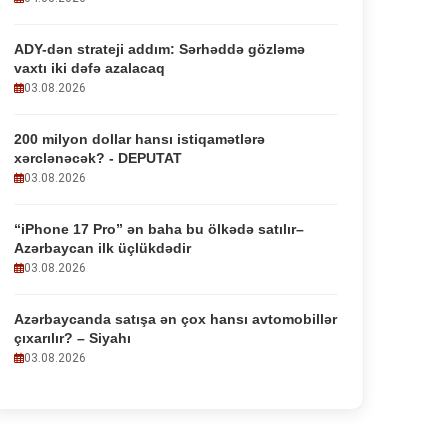
ADY-dən strateji addım: Sərhəddə gözləmə
vaxtı iki dəfə azalacaq
03.08.2026
200 milyon dollar hansı istiqamətlərə
xərclənəcək? - DEPUTAT
03.08.2026
“iPhone 17 Pro” ən baha bu ölkədə satılır–
Azərbaycan ilk üçlükdədir
03.08.2026
Azərbaycanda satışa ən çox hansı avtomobillər
çıxarılır? – Siyahı
03.08.2026