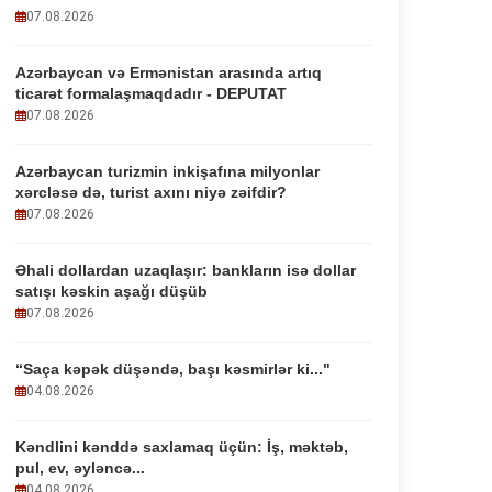
07.08.2026
Azərbaycan və Ermənistan arasında artıq
ticarət formalaşmaqdadır - DEPUTAT
07.08.2026
Azərbaycan turizmin inkişafına milyonlar
xərcləsə də, turist axını niyə zəifdir?
07.08.2026
Əhali dollardan uzaqlaşır: bankların isə dollar
satışı kəskin aşağı düşüb
07.08.2026
“Saça kəpək düşəndə, başı kəsmirlər ki..."
04.08.2026
Kəndlini kənddə saxlamaq üçün: İş, məktəb,
pul, ev, əyləncə...
04.08.2026