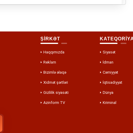
ŞİRKƏT
KATEQORİY
Haqqımızda
Siyasət
Reklam
İdman
Bizimlə əlaqə
Cəmiyyət
Xidmət şərtləri
İqtisadiyyat
Gizlilik siyasəti
Dünya
Azinform TV
Kriminal