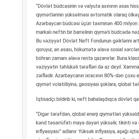
“Dövlət büdcəsinin və valyuta axınının əsas hiss
qiymətlərinin yüksəlməsi avtomatik olaraq ölkəyə 
Azərbaycan büdcəsi üçün təxminən 400 milyon ma
markalı neftin bir barrelinin qiyməti büdcədə nə
Bu vəziyyət Dövlət Neft Fondunun gəlirlərini artırı
qoruyur, ən əsası, hökumətə əlavə sosial xərclər i
böhran zamanı əlavə renta qazanırlar. Buna klassi
vəziyyətin təhlükəli tərəfləri də az deyil. Xammal
zəiflədir. Azərbaycanın ixracının 80%-dən çoxu e
qiymət volatilliyinə, geosiyasi şoklara, qlobal t
İqtisadçı bildirib ki, neft bahalaşdıqca dövlət qaz
“Digər tərəfdən, qlobal enerji qiymətləri yüksəld
kənd təsərrüfatı maya dəyəri yüksəlir, tikinti və
inflyasiyası” adlanır. Yüksək inflyasiya, aşağı iq