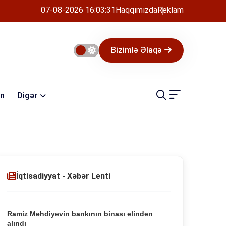
07-08-2026 16:03:32
Haqqımızda
Reklam
Bizimlə Əlaqə
n
Digər
İqtisadiyyat - Xəbər Lenti
Ramiz Mehdiyevin bankının binası əlindən
alındı