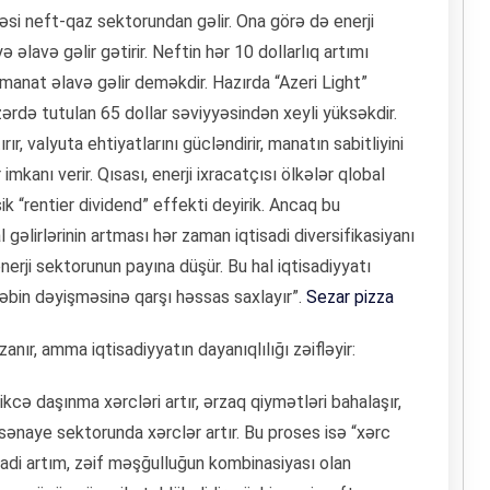
əsi neft-qaz sektorundan gəlir. Ona görə də enerji
əlavə gəlir gətirir. Neftin hər 10 dollarlıq artımı
nat əlavə gəlir deməkdir. Hazırda “Azeri Light”
zərdə tutulan 65 dollar səviyyəsindən xeyli yüksəkdir.
r, valyuta ehtiyatlarını gücləndirir, manatın sabitliyini
mkanı verir. Qısası, enerji ixracatçısı ölkələr qlobal
k “rentier dividend” effekti deyirik. Ancaq bu
 gəlirlərinin artması hər zaman iqtisadi diversifikasiyanı
nerji sektorunun payına düşür. Bu hal iqtisadiyyatı
ələbin dəyişməsinə qarşı həssas saxlayır”.
Sezar pizza
anır, amma iqtisadiyyatın dayanıqlılığı zəifləyir:
ikcə daşınma xərcləri artır, ərzaq qiymətləri bahalaşır,
 sənaye sektorunda xərclər artır. Bu proses isə “xərc
tisadi artım, zəif məşğulluğun kombinasiyası olan