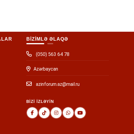
ALAR
BİZİMLƏ ƏLAQƏ
(050) 563 64 78
Azərbaycan
azinforum.az@mail.ru
BİZİ İZLƏYİN