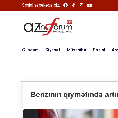
Sosial şəbəkədə biz:
Gündəm
Siyasət
Müsahibə
Sosial
Ar
Benzinin qiymətində artı