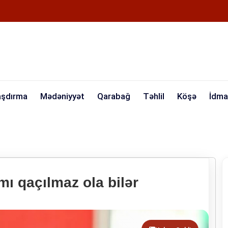
aşdırma
Mədəniyyət
Qarabağ
Təhlil
Köşə
İdma
mı qaçılmaz ola bilər