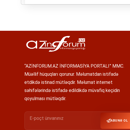
“AZİNFORUM.AZ İNFORMASİYA PORTALI” MMC.
Müəllif hüquqları qorunur. Məlumatdan istifadə
etdikdə istinad mütləqdir. Məlumat internet
səhifələrində istifadə edildikdə müvafiq keçidin
qoyulması mütləqdir.
ABUNƏ OL