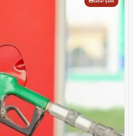
Xəbər Şəkli