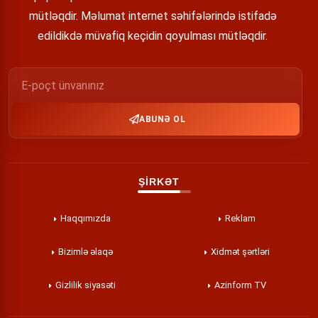
mütləqdir. Məlumat internet səhifələrində istifadə
edildikdə müvafiq keçidin qoyulması mütləqdir.
ABUNƏ OL
ŞİRKƏT
Haqqımızda
Reklam
Bizimlə əlaqə
Xidmət şərtləri
Gizlilik siyasəti
Azinform TV