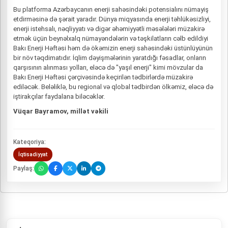
Bu platforma Azərbaycanın enerji sahəsindəki potensialını nümayiş
etdirməsinə də şərait yaradır. Dünya miqyasında enerji təhlükəsizliyi,
enerji istehsalı, nəqliyyatı və digər əhəmiyyətli məsələləri müzakirə
etmək üçün beynəlxalq nümayəndələrin və təşkilatların cəlb edildiyi
Bakı Enerji Həftəsi həm də ökəmizin enerji sahəsindəki üstünlüyünün
bir növ təqdimatıdır. İqlim dəyişmələrinin yaratdığı fəsadlar, onların
qarşısının alınması yolları, eləcə də "yaşıl enerji" kimi mövzular da
Bakı Enerji Həftəsi çərçivəsində keçirilən tədbirlərdə müzakirə
ediləcək. Beləliklə, bu regional və qlobal tədbirdən ölkəmiz, eləcə də
iştirakçılar faydalana biləcəklər.
Vüqar Bayramov, millət vəkili
Kateqoriya:
İqtisadiyyat
Paylaş: