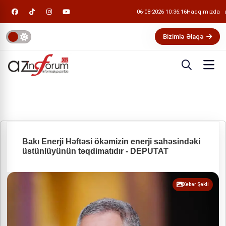
06-08-2026 10:36:17
Haqqımızda
Bizimlə Əlaqə
Bakı Enerji Həftəsi ökəmizin enerji sahəsindəki
üstünlüyünün təqdimatıdır - DEPUTAT
Xəbər Şəkli