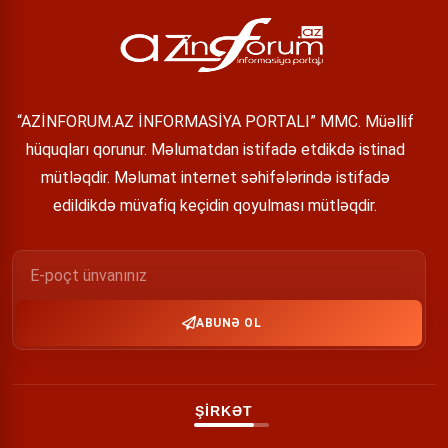
“AZİNFORUM.AZ İNFORMASİYA PORTALI” MMC. Müəllif
hüquqları qorunur. Məlumatdan istifadə etdikdə istinad
mütləqdir. Məlumat internet səhifələrində istifadə
edildikdə müvafiq keçidin qoyulması mütləqdir.
ABUNƏ OL
ŞİRKƏT