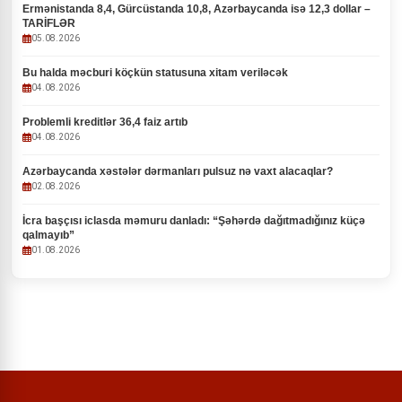
Ermənistanda 8,4, Gürcüstanda 10,8, Azərbaycanda isə 12,3 dollar –
TARİFLƏR
05.08.2026
Bu halda məcburi köçkün statusuna xitam veriləcək
04.08.2026
Problemli kreditlər 36,4 faiz artıb
04.08.2026
Azərbaycanda xəstələr dərmanları pulsuz nə vaxt alacaqlar?
02.08.2026
İcra başçısı iclasda məmuru danladı: “Şəhərdə dağıtmadığınız küçə
qalmayıb”
01.08.2026