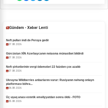
Gündəm - Xəbər Lenti
Neft pulları indi də Peruya gedir
07.08.2026
Gürcüstan XİN Azərbaycanın notasına münasibət bildirdi
07.08.2026
Neft şirkətlərinin vergi ödəmələri 22 faizdən çox azalıb
07.08.2026
Ukrayna Wildberries anbarlarını vurur: Rusiyanın nəhəng onlayn
platforması böhra...
06.08.2026
Üç uşaq anası estetik əməliyyatdan sonra öldü - FOTO
05.08.2026