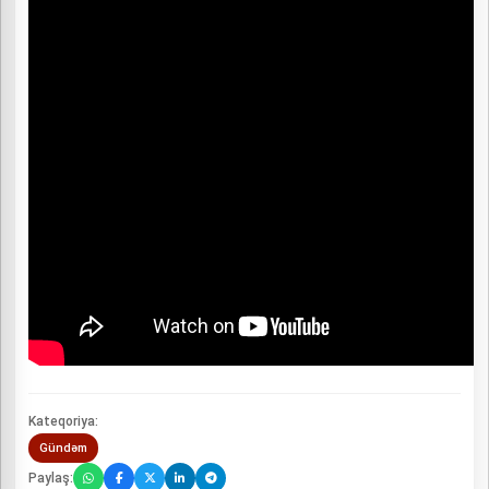
Kateqoriya:
Gündəm
Paylaş: