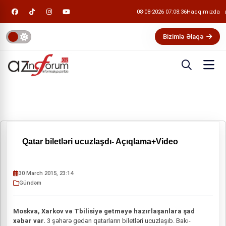
08-08-2026 07:08:37
Haqqımızda
Bizimlə Əlaqə
Qatar biletləri ucuzlaşdı- Açıqlama+Video
30 March 2015, 23:14
Gündəm
Moskva, Xarkov və Tbilisiyə getməyə hazırlaşanlara şad
xəbər var.
3 şəhərə gedən qatarların biletləri ucuzlaşıb. Bakı-