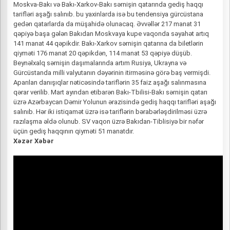
Moskva-Bakı və Bakı-Xarkov-Bakı sərnişin qatarında gediş haqqı
tarifləri aşağı salınıb. bu yaxinlarda isə bu tendensiya gürcüstana
gedən qatarlarda da müşahidə olunacaq. Əvvəllər 217 manat 31
qəpiyə başa gələn Bakıdan Moskvaya kupe vaqonda səyahət artıq
141 manat 44 qəpikdir. Bakı-Xarkov sərnişin qatarına da biletlərin
qiyməti 176 manat 20 qəpikdən, 114 manat 53 qəpiyə düşüb.
Beynəlxalq sərnişin daşımalarında artım Rusiya, Ukrayna və
Gürcüstanda milli valyutanın dəyərinin itirməsinə görə baş vermişdi.
Aparılan danışıqlar nəticəsində tariflərin 35 faiz aşağı salınmasına
qərar verilib. Mart ayından etibarən Bakı-Tbilisi-Bakı sərnişin qatarı
üzrə Azərbaycan Dəmir Yolunun ərazisində gediş haqqı tarifləri aşağı
salınıb. Hər iki istiqamət üzrə isə tariflərin bərabərləşdirilməsi üzrə
razılaşma əldə olunub. SV vaqon üzrə Bakıdan-Tiblisiyə bir nəfər
üçün gediş haqqının qiyməti 51 manatdır.
Xəzər Xəbər