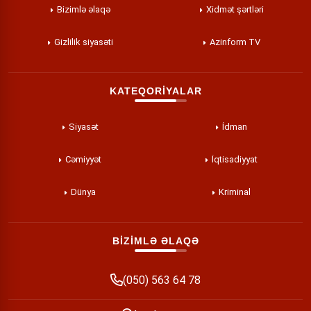
Bizimlə əlaqə
Xidmət şərtləri
Gizlilik siyasəti
Azinform TV
KATEQORİYALAR
Siyasət
İdman
Cəmiyyət
İqtisadiyyat
Dünya
Kriminal
BİZİMLƏ ƏLAQƏ
(050) 563 64 78