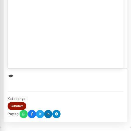
◀
▶
Kateqoriya:
Gündəm
Paylaş: