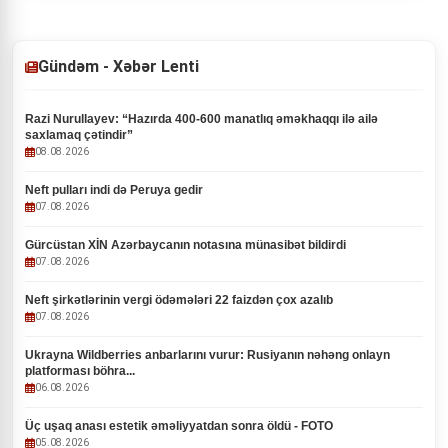
Gündəm - Xəbər Lenti
Razi Nurullayev: “Hazırda 400-600 manatlıq əməkhaqqı ilə ailə
saxlamaq çətindir”
08.08.2026
Neft pulları indi də Peruya gedir
07.08.2026
Gürcüstan XİN Azərbaycanın notasına münasibət bildirdi
07.08.2026
Neft şirkətlərinin vergi ödəmələri 22 faizdən çox azalıb
07.08.2026
Ukrayna Wildberries anbarlarını vurur: Rusiyanın nəhəng onlayn
platforması böhra...
06.08.2026
Üç uşaq anası estetik əməliyyatdan sonra öldü - FOTO
05.08.2026