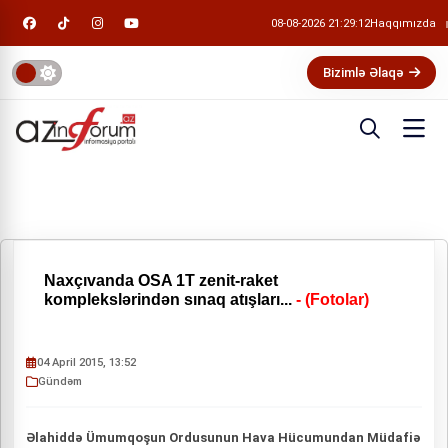
08-08-2026 21:29:13
Haqqımızda
Bizimlə Əlaqə
Naxçıvanda OSA 1T zenit-raket
komplekslərindən sınaq atışları...
- (Fotolar)
04 April 2015, 13:52
Gündəm
Əlahiddə Ümumqoşun Ordusunun Hava Hücumundan Müdafiə