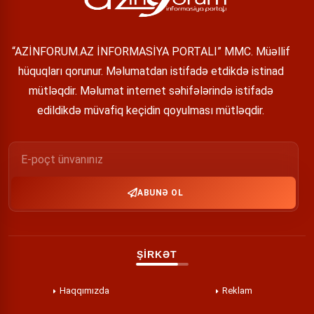
“AZİNFORUM.AZ İNFORMASİYA PORTALI” MMC. Müəllif
hüquqları qorunur. Məlumatdan istifadə etdikdə istinad
mütləqdir. Məlumat internet səhifələrində istifadə
edildikdə müvafiq keçidin qoyulması mütləqdir.
ABUNƏ OL
ŞİRKƏT
Haqqımızda
Reklam