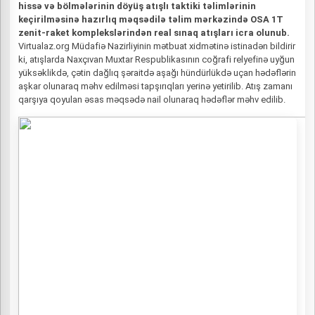
hissə və bölmələrinin döyüş atışlı taktiki təlimlərinin
keçirilməsinə hazırlıq məqsədilə təlim mərkəzində OSA 1T
zenit-raket komplekslərindən real sınaq atışları icra olunub.
Virtualaz.org Müdafiə Nazirliyinin mətbuat xidmətinə istinadən bildirir
ki, atışlarda Naxçıvan Muxtar Respublikasının coğrafi relyefinə uyğun
yüksəklikdə, çətin dağlıq şəraitdə aşağı hündürlükdə uçan hədəflərin
aşkar olunaraq məhv edilməsi tapşırıqları yerinə yetirilib. Atış zamanı
qarşıya qoyulan əsas məqsədə nail olunaraq hədəflər məhv edilib.