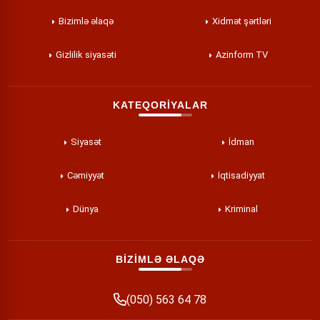
Bizimlə əlaqə
Xidmət şərtləri
Gizlilik siyasəti
Azinform TV
KATEQORİYALAR
Siyasət
İdman
Cəmiyyət
İqtisadiyyat
Dünya
Kriminal
BİZİMLƏ ƏLAQƏ
(050) 563 64 78