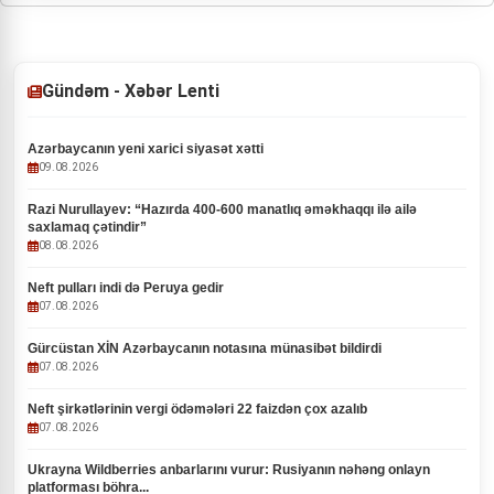
Gündəm - Xəbər Lenti
Azərbaycanın yeni xarici siyasət xətti
09.08.2026
Razi Nurullayev: “Hazırda 400-600 manatlıq əməkhaqqı ilə ailə
saxlamaq çətindir”
08.08.2026
Neft pulları indi də Peruya gedir
07.08.2026
Gürcüstan XİN Azərbaycanın notasına münasibət bildirdi
07.08.2026
Neft şirkətlərinin vergi ödəmələri 22 faizdən çox azalıb
07.08.2026
Ukrayna Wildberries anbarlarını vurur: Rusiyanın nəhəng onlayn
platforması böhra...