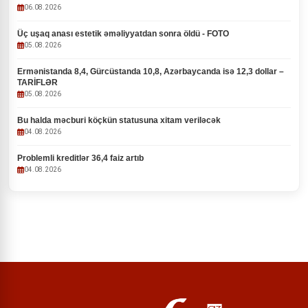
06.08.2026
Üç uşaq anası estetik əməliyyatdan sonra öldü - FOTO
05.08.2026
Ermənistanda 8,4, Gürcüstanda 10,8, Azərbaycanda isə 12,3 dollar –
TARİFLƏR
05.08.2026
Bu halda məcburi köçkün statusuna xitam veriləcək
04.08.2026
Problemli kreditlər 36,4 faiz artıb
04.08.2026