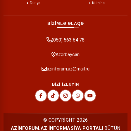
Dünya
Kriminal
BİZİMLƏ ƏLAQƏ
(050) 563 64 78
Azərbaycan
azinforum.az@mail.ru
BİZİ İZLƏYİN
© COPYRİGHT
2026
AZİNFORUM.AZ İNFORMASİYA PORTALI
BÜTÜN