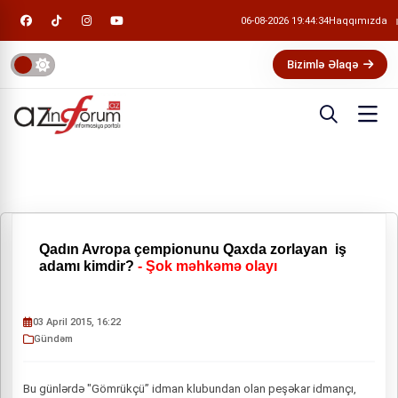
06-08-2026 19:44:35
Haqqımızda
Bizimlə Əlaqə
Qadın Avropa çempionunu Qaxda zorlayan iş
adamı kimdir?
- Şok məhkəmə olayı
03 April 2015, 16:22
Gündəm
Bu günlərdə "Gömrükçü” idman klubundan olan peşəkar idmançı,