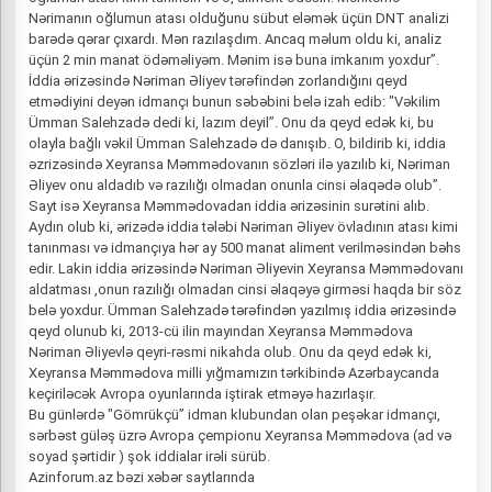
Nərimanın oğlumun atası olduğunu sübut eləmək üçün DNT analizi
barədə qərar çıxardı. Mən razılaşdım. Ancaq məlum oldu ki, analiz
üçün 2 min manat ödəməliyəm. Mənim isə buna imkanım yoxdur”.
İddia ərizəsində Nəriman Əliyev tərəfindən zorlandığını qeyd
etmədiyini deyən idmançı bunun səbəbini belə izah edib: "Vəkilim
Ümman Salehzadə dedi ki, lazım deyil”. Onu da qeyd edək ki, bu
olayla bağlı vəkil Ümman Salehzadə də danışıb. O, bildirib ki, iddia
əzrizəsində Xeyransa Məmmədovanın sözləri ilə yazılıb ki, Nəriman
Əliyev onu aldadıb və razılığı olmadan onunla cinsi əlaqədə olub”.
Sayt isə Xeyransa Məmmədovadan iddia ərizəsinin surətini alıb.
Aydın olub ki, ərizədə iddia tələbi Nəriman Əliyev övladının atası kimi
tanınması və idmançıya hər ay 500 manat aliment verilməsindən bəhs
edir. Lakin iddia ərizəsində Nəriman Əliyevin Xeyransa Məmmədovanı
aldatması ,onun razılığı olmadan cinsi əlaqəyə girməsi haqda bir söz
belə yoxdur. Ümman Salehzadə tərəfindən yazılmış iddia ərizəsində
qeyd olunub ki, 2013-cü ilin mayından Xeyransa Məmmədova
Nəriman Əliyevlə qeyri-rəsmi nikahda olub. Onu da qeyd edək ki,
Xeyransa Məmmədova milli yığmamızın tərkibində Azərbaycanda
keçiriləcək Avropa oyunlarında iştirak etməyə hazırlaşır.
Bu günlərdə "Gömrükçü” idman klubundan olan peşəkar idmançı,
sərbəst güləş üzrə Avropa çempionu Xeyransa Məmmədova (ad və
soyad şərtidir ) şok iddialar irəli sürüb.
Azinforum.az bəzi xəbər saytlarında