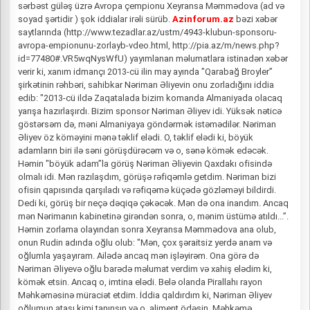
sərbəst güləş üzrə Avropa çempionu Xeyransa Məmmədova (ad və
soyad şərtidir ) şok iddialar irəli sürüb.
Azinforum.az
bəzi xəbər
saytlarında (http://www.tezadlar.az/ustm/4943-klubun-sponsoru-
avropa-empionunu-zorlayb-vdeo.html, http://pia.az/m/news.php?
id=77480#.VR5wqNysWfU) yayımlanan məlumatlara istinadən xəbər
verir ki, xanım idmançı 2013-cü ilin may ayında "Qarabağ Broyler”
şirkətinin rəhbəri, sahibkar Nəriman Əliyevin onu zorladığını iddia
edib: "2013-cü ildə Zaqatalada bizim komanda Almaniyada olacaq
yarışa hazırlaşırdı. Bizim sponsor Nəriman Əliyev idi. Yüksək nəticə
göstərsəm də, məni Almaniyaya göndərmək istəmədilər. Nəriman
Əliyev öz köməyini mənə təklif elədi. O, təklif elədi ki, böyük
adamların biri ilə səni görüşdürəcəm və o, sənə kömək edəcək.
Həmin "böyük adam”la görüş Nəriman Əliyevin Qaxdakı ofisində
olmalı idi. Mən razılaşdım, görüşə rəfiqəmlə getdim. Nəriman bizi
ofisin qapısında qarşıladı və rəfiqəmə küçədə gözləməyi bildirdi.
Dedi ki, görüş bir neçə dəqiqə çəkəcək. Mən də ona inandım. Ancaq
mən Nərimanın kabinetinə girəndən sonra, o, mənim üstümə atıldı...”.
Həmin zorlama olayından sonra Xeyransa Məmmədova ana olub,
onun Rudin adında oğlu olub: "Mən, çox şəraitsiz yerdə anam və
oğlumla yaşayıram. Ailədə ancaq mən işləyirəm. Ona görə də
Nəriman Əliyevə oğlu barədə məlumat verdim və xahiş elədim ki,
kömək etsin. Ancaq o, imtina elədi. Belə olanda Pirallahı rayon
Məhkəməsinə müraciət etdim. İddia qaldırdım ki, Nəriman Əliyev
oğlumun atası kimi tanınsın və o, aliment ödəsin. Məhkəmə