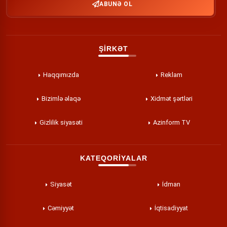
ABUNƏ OL
ŞİRKƏT
Haqqımızda
Reklam
Bizimlə əlaqə
Xidmət şərtləri
Gizlilik siyasəti
Azinform TV
KATEQORİYALAR
Siyasət
İdman
Cəmiyyət
İqtisadiyyat