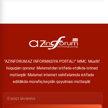
“AZİNFORUM.AZ İNFORMASİYA PORTALI” MMC. Müəllif
hüquqları qorunur. Məlumatdan istifadə etdikdə istinad
mütləqdir. Məlumat internet səhifələrində istifadə
edildikdə müvafiq keçidin qoyulması mütləqdir.