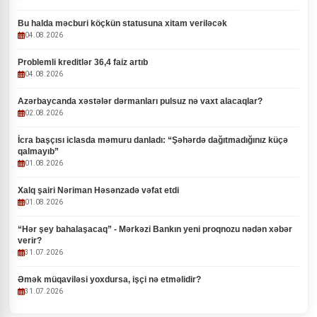
Bu halda məcburi köçkün statusuna xitam veriləcək
04.08.2026
Problemli kreditlər 36,4 faiz artıb
04.08.2026
Azərbaycanda xəstələr dərmanları pulsuz nə vaxt alacaqlar?
02.08.2026
İcra başçısı iclasda məmuru danladı: “Şəhərdə dağıtmadığınız küçə
qalmayıb”
01.08.2026
Xalq şairi Nəriman Həsənzadə vəfat etdi
01.08.2026
“Hər şey bahalaşacaq” - Mərkəzi Bankın yeni proqnozu nədən xəbər
verir?
31.07.2026
Əmək müqaviləsi yoxdursa, işçi nə etməlidir?
31.07.2026