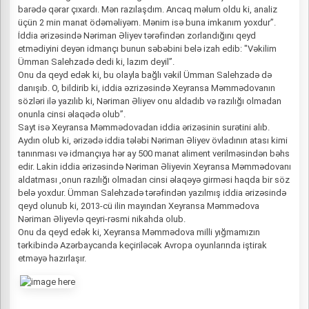
barədə qərar çıxardı. Mən razılaşdım. Ancaq məlum oldu ki, analiz
üçün 2 min manat ödəməliyəm. Mənim isə buna imkanım yoxdur”.
İddia ərizəsində Nəriman Əliyev tərəfindən zorlandığını qeyd
etmədiyini deyən idmançı bunun səbəbini belə izah edib: "Vəkilim
Ümman Salehzadə dedi ki, lazım deyil”.
Onu da qeyd edək ki, bu olayla bağlı vəkil Ümman Salehzadə də
danışıb. O, bildirib ki, iddia əzrizəsində Xeyransa Məmmədovanın
sözləri ilə yazılıb ki, Nəriman Əliyev onu aldadıb və razılığı olmadan
onunla cinsi əlaqədə olub”.
Sayt isə Xeyransa Məmmədovadan iddia ərizəsinin surətini alıb.
Aydın olub ki, ərizədə iddia tələbi Nəriman Əliyev övladının atası kimi
tanınması və idmançıya hər ay 500 manat aliment verilməsindən bəhs
edir. Lakin iddia ərizəsində Nəriman Əliyevin Xeyransa Məmmədovanı
aldatması ,onun razılığı olmadan cinsi əlaqəyə girməsi haqda bir söz
belə yoxdur. Ümman Salehzadə tərəfindən yazılmış iddia ərizəsində
qeyd olunub ki, 2013-cü ilin mayından Xeyransa Məmmədova
Nəriman Əliyevlə qeyri-rəsmi nikahda olub.
Onu da qeyd edək ki, Xeyransa Məmmədova milli yığmamızın
tərkibində Azərbaycanda keçiriləcək Avropa oyunlarında iştirak
etməyə hazırlaşır.