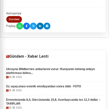
Kateqoriya:
Gündəm
Paylaş:
Gündəm - Xəbər Lenti
Ukrayna Wildberries anbarlarını vurur: Rusiyanın nəhəng onlayn
platforması böhra...
06.08.2026
Üç uşaq anası estetik əməliyyatdan sonra öldü - FOTO
05.08.2026
Ermənistanda 8,4, Gürcüstanda 10,8, Azərbaycanda isə 12,3 dollar –
TARİFLƏR
05.08.2026