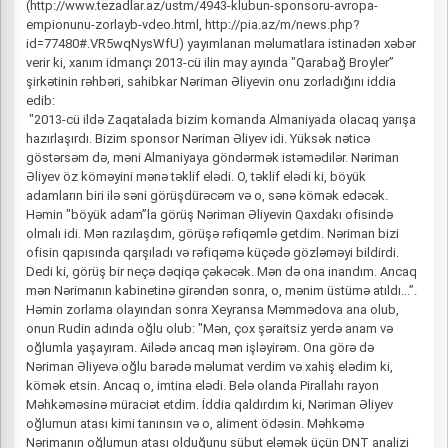
(http://www.tezadlar.az/ustm/4943-klubun-sponsoru-avropa-
empionunu-zorlayb-vdeo.html, http://pia.az/m/news.php?
id=77480#.VR5wqNysWfU) yayımlanan məlumatlara istinadən xəbər
verir ki, xanım idmançı 2013-cü ilin may ayında "Qarabağ Broyler”
şirkətinin rəhbəri, sahibkar Nəriman Əliyevin onu zorladığını iddia
edib:
"2013-cü ildə Zaqatalada bizim komanda Almaniyada olacaq yarışa
hazırlaşırdı. Bizim sponsor Nəriman Əliyev idi. Yüksək nəticə
göstərsəm də, məni Almaniyaya göndərmək istəmədilər. Nəriman
Əliyev öz köməyini mənə təklif elədi. O, təklif elədi ki, böyük
adamların biri ilə səni görüşdürəcəm və o, sənə kömək edəcək.
Həmin "böyük adam”la görüş Nəriman Əliyevin Qaxdakı ofisində
olmalı idi. Mən razılaşdım, görüşə rəfiqəmlə getdim. Nəriman bizi
ofisin qapısında qarşıladı və rəfiqəmə küçədə gözləməyi bildirdi.
Dedi ki, görüş bir neçə dəqiqə çəkəcək. Mən də ona inandım. Ancaq
mən Nərimanın kabinetinə girəndən sonra, o, mənim üstümə atıldı...”.
Həmin zorlama olayından sonra Xeyransa Məmmədova ana olub,
onun Rudin adında oğlu olub: "Mən, çox şəraitsiz yerdə anam və
oğlumla yaşayıram. Ailədə ancaq mən işləyirəm. Ona görə də
Nəriman Əliyevə oğlu barədə məlumat verdim və xahiş elədim ki,
kömək etsin. Ancaq o, imtina elədi. Belə olanda Pirallahı rayon
Məhkəməsinə müraciət etdim. İddia qaldırdım ki, Nəriman Əliyev
oğlumun atası kimi tanınsın və o, aliment ödəsin. Məhkəmə
Nərimanın oğlumun atası olduğunu sübut eləmək üçün DNT analizi