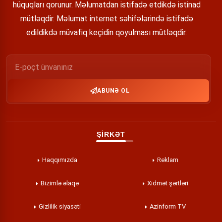
hüquqları qorunur. Məlumatdan istifadə etdikdə istinad
mütləqdir. Məlumat internet səhifələrində istifadə
edildikdə müvafiq keçidin qoyulması mütləqdir.
ABUNƏ OL
ŞİRKƏT
Haqqımızda
Reklam
Bizimlə əlaqə
Xidmət şərtləri
Gizlilik siyasəti
Azinform TV