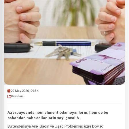
20 May 2026, 09:34
Gündəm
Azərbaycanda həm aliment ödəməyənlərin, həm də bu
səbəbdən həbs edilənlərin sayı çoxalıb.
Bu tendensiya Ailə, Qadın və Uşaq Problemləri üzrə Dövlət