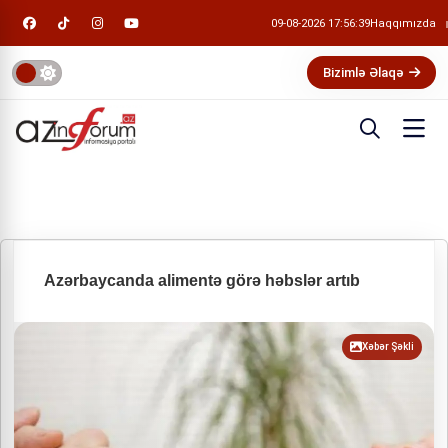
09-08-2026 17:56:40
Haqqımızda
Bizimlə Əlaqə
Azərbaycanda alimentə görə həbslər artıb
Xəbər Şəkli