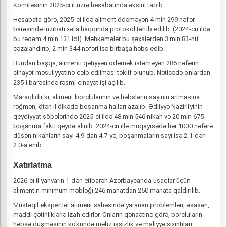
Komitəsinin 2025-ci il üzrə hesabatında əksini tapıb.
Hesabata görə, 2025-ci ildə aliment ödəməyən 4 min 299 nəfər
barəsində inzibati xəta haqqında protokol tərtib edilib. (2024-cü ildə
bu rəqəm 4 min 131 idi). Məhkəmələr bu şəxslərdən 3 min 83-nü
cəzalandırıb, 2 min 344 nəfəri isə birbaşa həbs edib.
Bundan başqa, alimenti qətiyyən ödəmək istəməyən 286 nəfərin
cinayət məsuliyyətinə cəlb edilməsi təklif olunub. Nəticədə onlardan
235-i barəsində rəsmi cinayət işi açılıb.
Maraqlıdır ki, aliment borclularının və həbslərin sayının artmasına
rəğmən, ötən il ölkədə boşanma halları azalıb. Ədliyyə Nazirliyinin
qeydiyyat şöbələrində 2025-ci ildə 48 min 546 nikah və 20 min 675
boşanma faktı qeydə alınıb. 2024-cü illə müqayisədə hər 1000 nəfərə
düşən nikahların sayı 4.9-dan 4.7-yə, boşanmaların sayı isə 2.1-dən
2.0-a enib.
Xatırlatma
2026-cı il yanvarın 1-dən etibarən Azərbaycanda uşaqlar üçün
alimentin minimum məbləği 246 manatdan 260 manata qaldırılıb.
Müstəqil ekspertlər aliment sahəsində yaranan problemləri, əsasən,
maddi çətinliklərlə izah edirlər. Onların qənaətinə görə, borcluların
həbsə düşməsinin kökündə məhz işsizlik və maliyyə sıxıntıları