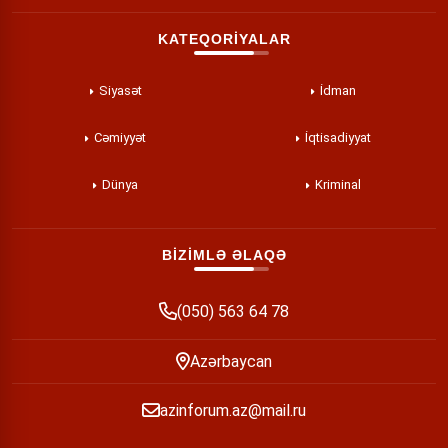
KATEQORİYALAR
Siyasət
İdman
Cəmiyyət
İqtisadiyyat
Dünya
Kriminal
BİZİMLƏ ƏLAQƏ
(050) 563 64 78
Azərbaycan
azinforum.az@mail.ru