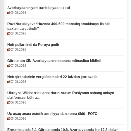
Azərbaycanın yeni xarici siyasət xətti
09.08.2026
Razi Nurullayev: “Hazırda 400-600 manatlıq əməkhaqqı ilə ailə
saxlamaq çətindir”
08.08.2026
Neft pulları indi də Peruya gedir
07.08.2026
Gürcüstan XİN Azərbaycanın notasına münasibət bildirdi
07.08.2026
Neft şirkətlərinin vergi ödəmələri 22 faizdən çox azalıb
07.08.2026
Ukrayna Wildberries anbarlarını vurur: Rusiyanın nəhəng onlayn
platforması böhra...
06.08.2026
Üç uşaq anası estetik əməliyyatdan sonra öldü - FOTO
05.08.2026
Ermənistanda 8,4, Gürcüstanda 10,8, Azərbaycanda isə 12,3 dollar –