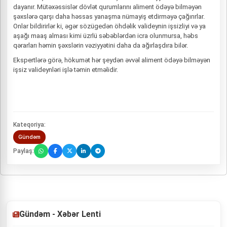
dayanır. Mütəxəssislər dövlət qurumlarını aliment ödəyə bilməyən
şəxslərə qarşı daha həssas yanaşma nümayiş etdirməyə çağırırlar.
Onlar bildirirlər ki, əgər sözügedən öhdəlik valideynin işsizliyi və ya
aşağı maaş alması kimi üzrlü səbəblərdən icra olunmursa, həbs
qərarları həmin şəxslərin vəziyyətini daha da ağırlaşdıra bilər.
Ekspertlərə görə, hökumət hər şeydən əvvəl aliment ödəyə bilməyən
işsiz valideynləri işlə təmin etməlidir.
Kateqoriya:
Gündəm
Paylaş:
Gündəm - Xəbər Lenti