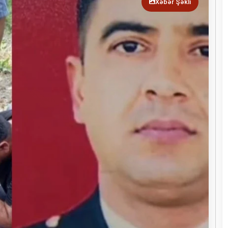
Xəbər Şəkli