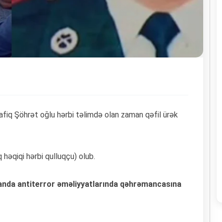
fiq Şöhrət oğlu hərbi təlimdə olan zaman qəfil ürək
əqiqi hərbi qulluqçu) olub.
anda antiterror əməliyyatlarında qəhrəmancasına