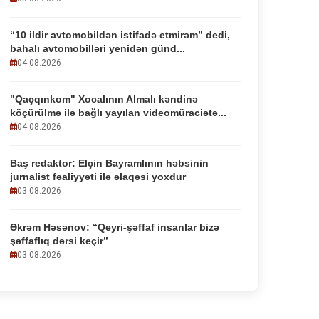
“10 ildir avtomobildən istifadə etmirəm” dedi,
bahalı avtomobilləri yenidən günd...
04.08.2026
"Qaçqınkom" Xocalının Almalı kəndinə
köçürülmə ilə bağlı yayılan videomüraciətə...
04.08.2026
Baş redaktor: Elçin Bayramlının həbsinin
jurnalist fəaliyyəti ilə əlaqəsi yoxdur
03.08.2026
Əkrəm Həsənov: “Qeyri-şəffaf insanlar bizə
şəffaflıq dərsi keçir”
03.08.2026