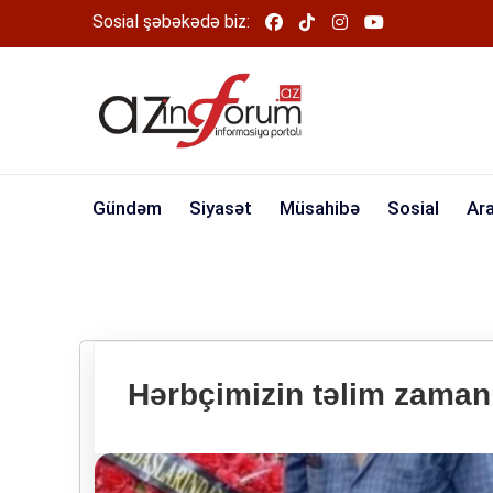
Sosial şəbəkədə biz:
Gündəm
Siyasət
Müsahibə
Sosial
Ar
Hərbçimizin təlim zaman