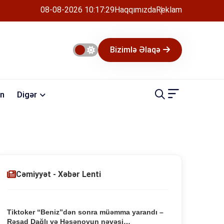
08-08-2026 10:17:31
Haqqımızda
Reklam
Bizimlə Əlaqə
n
Digər
Cəmiyyət - Xəbər Lenti
Tiktoker “Beniz”dən sonra müəmma yarandı –
Rəşad Dağlı və Həsənovun nəvəsi…