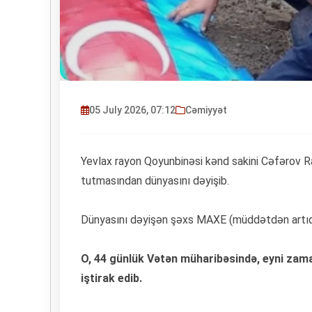
05 July 2026, 07:12
Cəmiyyət
Yevlax rayon Qoyunbinəsi kənd sakini Cəfərov Ra
tutmasından dünyasını dəyişib.
Dünyasını dəyişən şəxs MAXE (müddətdən artıq h
O, 44 günlük Vətən müharibəsində, eyni zam
iştirak edib.