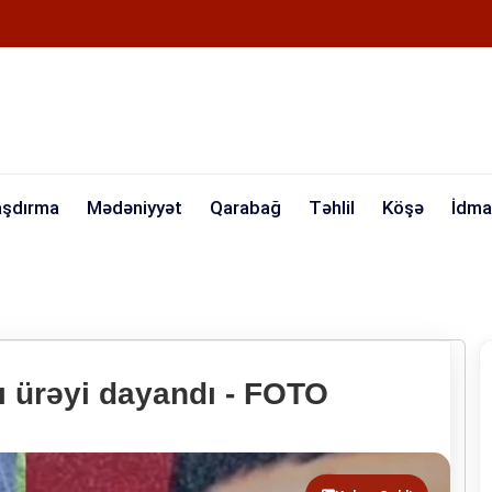
aşdırma
Mədəniyyət
Qarabağ
Təhlil
Köşə
İdma
ı ürəyi dayandı - FOTO