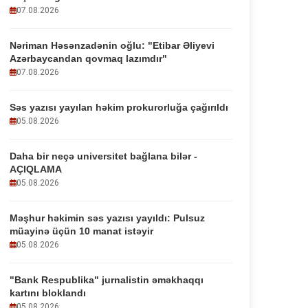
07.08.2026
Nəriman Həsənzadənin oğlu: "Etibar Əliyevi
Azərbaycandan qovmaq lazımdır"
07.08.2026
Səs yazısı yayılan həkim prokurorluğa çağırıldı
05.08.2026
Daha bir neçə universitet bağlana bilər -
AÇIQLAMA
05.08.2026
Məşhur həkimin səs yazısı yayıldı: Pulsuz
müayinə üçün 10 manat istəyir
05.08.2026
"Bank Respublika" jurnalistin əməkhaqqı
kartını bloklandı
05.08.2026